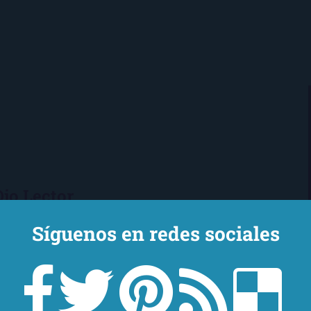
Ojo Lector
encanta leer. Vivo en Sevilla
Síguenos en redes sociales
mi novio y mi chihuahua-pantera
 de Los Beatles, me encantan los
macs, el Real Betis Balompié y las
sde 2008, leo y reseño en la sombra.