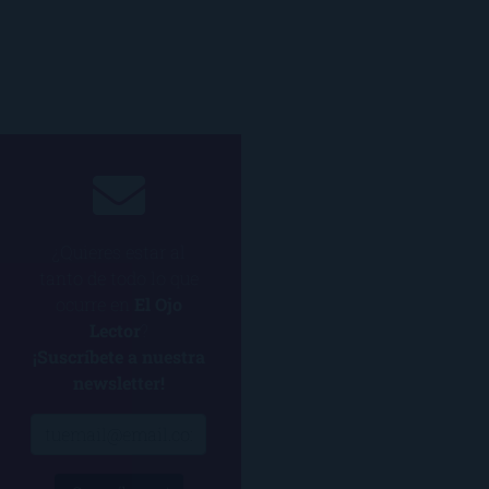
¿Quieres estar al
tanto de todo lo que
ocurre en
El Ojo
Lector
?
¡Suscríbete a nuestra
newsletter!