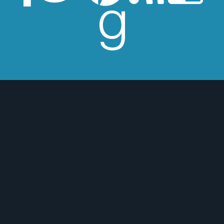
esperes críticas edulcoradas; no las
 o para mejor :)