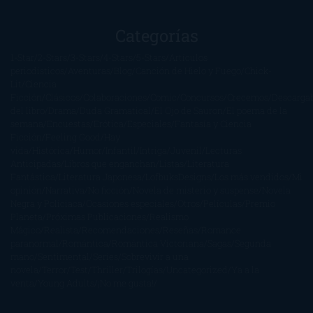
Categorías
1-Star
2-Stars
3-Stars
4-Stars
5-Stars
Artículos
periodísticos
Aventuras
Blog
Canción de Hielo y Fuego
Chick-
Lit
Ciencia
Ficción
Clásicos
Colaboraciones
Comic
Concursos
Crecemos
Descarga
del libro
Drama
Duda Gramatical
El Ojo de Sauron
El poema de la
semana
Encuestas
Erótica
Especiales
Fantasía y Ciencia
Ficción
Feeling Good
Hay
vida
Histórica
Humor
Infantil
Intriga
Juvenil
Lecturas
Anticipadas
Libros que enganchan
Listas
Literatura
Fantástica
Literatura Japonesa
LofbuksDesigns
Los más vendidos
Mi
opinión
Narrativa
No ficción
Novela de misterio y suspense
Novela
Negra y Policiaca
Ocasiones especiales
Otros
Películas
Premio
Planeta
Próximas Publicaciones
Realismo
Mágico
Realista
Recomendaciones
Reseñas
Romance
paranormal
Romántica
Romántica Victoriana
Sagas
Segunda
mano
Sentimental
Series
Sobrevivir a una
novela
Terror
Test
Thriller
Trilogías
Uncategorized
Ya a la
venta
Young Adults
¡No me gusta!