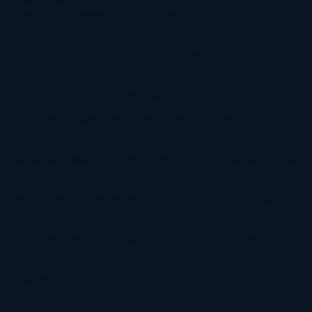
James
Hiromi Kawakami
Irene Hall
Isabel Keats
J. Lynn
J.K.
Rowling
Jacinto Rey
Jack Thorne
Jamie McGuire
Jeff Lindsay
Jeff
VanderMeer
Jennifer L. Armentrout
Jennifer Niven
Jenny
Han
Jessica Thompson
Jill Santopolo
Joe Abercrombie
Joe Hill
Joël
Dicker
John Connolly
John Katzenbach
John Tiffany
Jojo
Moyes
Jonathan Safran Foer
Jose Carlos Somoza
Jose Luis
Sampedro
José Saramago
Karen Marie Moning
Katharine
McGee
Katherine Pancol
Katie Khan
Katjia Millay
Ken Follet
Ken
Follett
Kent Haruf
Khaled Hosseini
Kiera Cass
Koushun
Takami
Kristin Hannah
Kyoichi Katayama
L.J. Smith
Laini
Taylor
Laura Kinsale
Laura Norton
Laura Nuño
Laurell K.
Hamilton
Lauren Groff
Lauren Oliver
Lauren Willig
Leisa
Rayven
Lena Valenti
Leylah Attar
Liane Moriarty
Lidia Herbada
Lisa
Jewell
Lisa Kleypas
Lucía Etxebarria
Luz Gabás
M. J. Arlidge
M.C.
Andrews
Macarena Berlín
Malin Persson Giolito
Marcello
Simoni
María Dueñas
Marian Keyes
Marie Rutkoski
Mario Vagas
Llosa
Marta Estrada
Marta Francés
Marta Quintín
Max Brooks
Megan
Hart
Megan Maxwell
Mercedes Pinto Maldonado
Mia Sheridan
Milan
Kundera
Milly Johnson
Moderna de Pueblo
Mónica Carillo
Mónica
Gutiérrez
Mónica Vázquez
Naiara Domínguez
Nalini Singh
Naomi
Novik
Neil Gaiman
Nicolas Barreau
Nicole Williams
Noelia
Amarillo
Pamela Aidan
Patrick Ness
Patrick Rothfuss
Paul
Auster
Paula Hawkins
Pauline Réage
Paullina Simons
Rachel