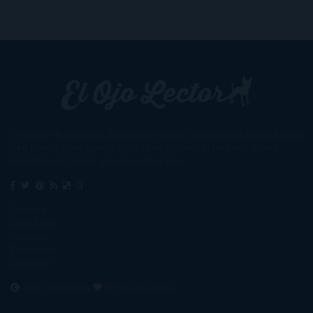
Un lector en la sombra. Escribo por escribir. Recomiendo libros. Blanco
y en botella. ¿Qué queréis más? Leed y no veáis tanta tele. O leed
mientras veis la tele, que eso es muy sano.
Sobre mí
Aviso Legal
Contacto
Editoriales
Ayúdame
2016. Creado con
por
El Ojo Lector
.