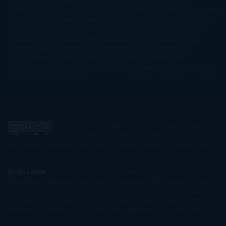
Gibson
Rainbow Rowell
Raine Miller
Robin Schone
Robin
Scoresby
Ruth Ware
S. J. Hooks
Sally Thorne
Sam Savage
Samantha
Young
Sandra Brown
Sara Ballarín
Sara Mesa
Sarah J. Maas
Sarah
Lark
Sarah MacLean
Saray García
Shari Lapena
Shea Olsen
Sherry
Thomas
Sophie Hannah
Sophie Kinsella
Stephen Chbosky
Stieg
Larsson
Susan Elizabeth Phillips
Susanna Kearsley
Suzanne
Collins
Sylvain Reynard
Sylvia Day
Tabitha Suzuma
Terry
Pratchett
Tracey Garvis Graves
Valerio Massimo Manfredi
Veronica
Rossi
Xuso Jones
Zahara
El Ojo Lector
by
www.elojolector.com
is licensed
under a
Creative Commons Reconocimiento-
NoComercial-SinObraDerivada 3.0 Unported License
. Creado a partir
de la obra en
www.elojolector.com
.
El Ojo Lector
participa en el Programa de Afiliados de Amazon EU, un
programa de publicidad para afiliados diseñado para ofrecer a sitios
web un modo de obtener comisiones por publicidad, publicitando e
incluyendo enlaces a Amazon.co.uk/ Amazon.de/ de.buyvip.com /
Amazon.fr/ Amazon.it/ it.buyvip.com/ Amazon.es/ es.buyvip.com.