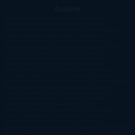
Autores
@ZoeSwinger
Abigail Gibbs
Adam Nevill
Adriana Rubens
Alaitz
Leceaga
Alberto Méndez
Alejandro Castroguer
Alexis
Harrington
Alice Kellen
Almudena Grandes
Altea Morgan
Ana
Cantarero
Andrew Davidson
Ángela Quintas
Angélique
Barbérat
Anna Todd
Anna Zaires
Annabel Pitcher
Anny
Peterson
Antonio Dikele Distefano
Art Spiegelman
Arturo Pérez-
Reverte
Audrey Carlan
Beth Kery
Beth Revis
Brittainy C.
Cherry
Camilla Läckberg
Carla Gràcia Mercadé
Carme
Chaparro
Carmen Martín Gaite
Caroline March
Celeste
Bradley
Celeste Ng
Charlaine Harris
Charles Dubow
Cherry
Chic
Cheryl Strayed
Christina Lauren
Colleen Hoover
Colleen
McCullough
Connie Willis
Cristina Prada
Daniel Glattauer
Daniela
Krien
Daphne du Maurier
Darynda Jones
David Crespo
David
Nicholls
David Safier
Deborah Harkness
Deborah Install
Diana
Gabaldon
Dolores Redondo
E. O. Chirovici
E.L. James
Eckhart
Tolle
Eduardo Mendoza
Elena Montagud
Elísabet
Benavent
Elisabeth Craft
Elisabeth Kostova
Emma Cline
Enric
Pardo
Erin Morgenstern
Erin Watt
Ernest Cline
Ernesto
Sábato
Estefanía Salyers
Federico Moccia
Fernando
Aramburu
Florencia Bonelli
George R. R. Martin
Gina Peral
Gregory
Maguire
Haruki Murakami
Helen Simonson
Henning Mankell
Henry