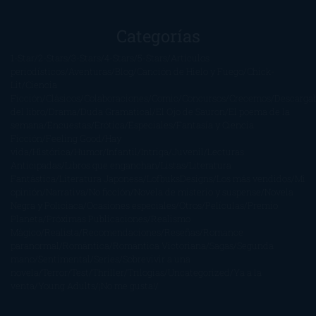
Categorías
1-Star
2-Stars
3-Stars
4-Stars
5-Stars
Artículos
periodísticos
Aventuras
Blog
Canción de Hielo y Fuego
Chick-
Lit
Ciencia
Ficción
Clásicos
Colaboraciones
Comic
Concursos
Crecemos
Descarga
del libro
Drama
Duda Gramatical
El Ojo de Sauron
El poema de la
semana
Encuestas
Erótica
Especiales
Fantasía y Ciencia
Ficción
Feeling Good
Hay
vida
Histórica
Humor
Infantil
Intriga
Juvenil
Lecturas
Anticipadas
Libros que enganchan
Listas
Literatura
Fantástica
Literatura Japonesa
LofbuksDesigns
Los más vendidos
Mi
opinión
Narrativa
No ficción
Novela de misterio y suspense
Novela
Negra y Policiaca
Ocasiones especiales
Otros
Películas
Premio
Planeta
Próximas Publicaciones
Realismo
Mágico
Realista
Recomendaciones
Reseñas
Romance
paranormal
Romántica
Romántica Victoriana
Sagas
Segunda
mano
Sentimental
Series
Sobrevivir a una
novela
Terror
Test
Thriller
Trilogías
Uncategorized
Ya a la
venta
Young Adults
¡No me gusta!