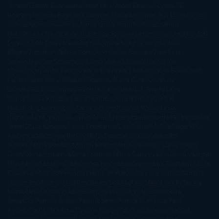
James
Hiromi Kawakami
Irene Hall
Isabel Keats
J. Lynn
J.K.
Rowling
Jacinto Rey
Jack Thorne
Jamie McGuire
Jeff Lindsay
Jeff
VanderMeer
Jennifer L. Armentrout
Jennifer Niven
Jenny
Han
Jessica Thompson
Jill Santopolo
Joe Abercrombie
Joe Hill
Joël
Dicker
John Connolly
John Katzenbach
John Tiffany
Jojo
Moyes
Jonathan Safran Foer
Jose Carlos Somoza
Jose Luis
Sampedro
José Saramago
Karen Marie Moning
Katharine
McGee
Katherine Pancol
Katie Khan
Katjia Millay
Ken Follet
Ken
Follett
Kent Haruf
Khaled Hosseini
Kiera Cass
Koushun
Takami
Kristin Hannah
Kyoichi Katayama
L.J. Smith
Laini
Taylor
Laura Kinsale
Laura Norton
Laura Nuño
Laurell K.
Hamilton
Lauren Groff
Lauren Oliver
Lauren Willig
Leisa
Rayven
Lena Valenti
Leylah Attar
Liane Moriarty
Lidia Herbada
Lisa
Jewell
Lisa Kleypas
Lucía Etxebarria
Luz Gabás
M. J. Arlidge
M.C.
Andrews
Macarena Berlín
Malin Persson Giolito
Marcello
Simoni
María Dueñas
Marian Keyes
Marie Rutkoski
Mario Vagas
Llosa
Marta Estrada
Marta Francés
Marta Quintín
Max Brooks
Megan
Hart
Megan Maxwell
Mercedes Pinto Maldonado
Mia Sheridan
Milan
Kundera
Milly Johnson
Moderna de Pueblo
Mónica Carillo
Mónica
Gutiérrez
Mónica Vázquez
Naiara Domínguez
Nalini Singh
Naomi
Novik
Neil Gaiman
Nicolas Barreau
Nicole Williams
Noelia
Amarillo
Pamela Aidan
Patrick Ness
Patrick Rothfuss
Paul
Auster
Paula Hawkins
Pauline Réage
Paullina Simons
Rachel