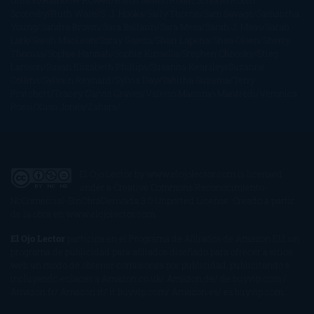
Gibson
Rainbow Rowell
Raine Miller
Robin Schone
Robin
Scoresby
Ruth Ware
S. J. Hooks
Sally Thorne
Sam Savage
Samantha
Young
Sandra Brown
Sara Ballarín
Sara Mesa
Sarah J. Maas
Sarah
Lark
Sarah MacLean
Saray García
Shari Lapena
Shea Olsen
Sherry
Thomas
Sophie Hannah
Sophie Kinsella
Stephen Chbosky
Stieg
Larsson
Susan Elizabeth Phillips
Susanna Kearsley
Suzanne
Collins
Sylvain Reynard
Sylvia Day
Tabitha Suzuma
Terry
Pratchett
Tracey Garvis Graves
Valerio Massimo Manfredi
Veronica
Rossi
Xuso Jones
Zahara
El Ojo Lector
by
www.elojolector.com
is licensed
under a
Creative Commons Reconocimiento-
NoComercial-SinObraDerivada 3.0 Unported License
. Creado a partir
de la obra en
www.elojolector.com
.
El Ojo Lector
participa en el Programa de Afiliados de Amazon EU, un
programa de publicidad para afiliados diseñado para ofrecer a sitios
web un modo de obtener comisiones por publicidad, publicitando e
incluyendo enlaces a Amazon.co.uk/ Amazon.de/ de.buyvip.com /
Amazon.fr/ Amazon.it/ it.buyvip.com/ Amazon.es/ es.buyvip.com.