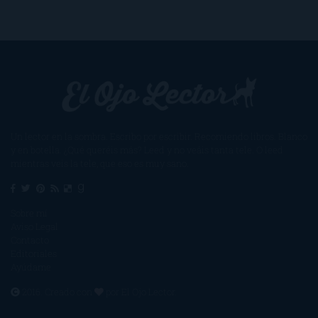
Un lector en la sombra. Escribo por escribir. Recomiendo libros. Blanco
y en botella. ¿Qué queréis más? Leed y no veáis tanta tele. O leed
mientras veis la tele, que eso es muy sano.
Sobre mí
Aviso Legal
Contacto
Editoriales
Ayúdame
2016. Creado con
por
El Ojo Lector
.