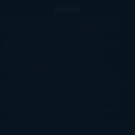
Autores
@ZoeSwinger
Abigail Gibbs
Adam Nevill
Adriana Rubens
Alaitz
Leceaga
Alberto Méndez
Alejandro Castroguer
Alexis
Harrington
Alice Kellen
Almudena Grandes
Altea Morgan
Ana
Cantarero
Andrew Davidson
Ángela Quintas
Angélique
Barbérat
Anna Todd
Anna Zaires
Annabel Pitcher
Anny
Peterson
Antonio Dikele Distefano
Art Spiegelman
Arturo Pérez-
Reverte
Audrey Carlan
Beth Kery
Beth Revis
Brittainy C.
Cherry
Camilla Läckberg
Carla Gràcia Mercadé
Carme
Chaparro
Carmen Martín Gaite
Caroline March
Celeste
Bradley
Celeste Ng
Charlaine Harris
Charles Dubow
Cherry
Chic
Cheryl Strayed
Christina Lauren
Colleen Hoover
Colleen
McCullough
Connie Willis
Cristina Prada
Daniel Glattauer
Daniela
Krien
Daphne du Maurier
Darynda Jones
David Crespo
David
Nicholls
David Safier
Deborah Harkness
Deborah Install
Diana
Gabaldon
Dolores Redondo
E. O. Chirovici
E.L. James
Eckhart
Tolle
Eduardo Mendoza
Elena Montagud
Elísabet
Benavent
Elisabeth Craft
Elisabeth Kostova
Emma Cline
Enric
Pardo
Erin Morgenstern
Erin Watt
Ernest Cline
Ernesto
Sábato
Estefanía Salyers
Federico Moccia
Fernando
Aramburu
Florencia Bonelli
George R. R. Martin
Gina Peral
Gregory
Maguire
Haruki Murakami
Helen Simonson
Henning Mankell
Henry