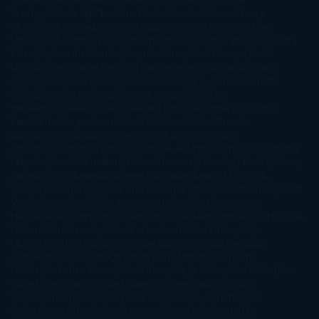
Bradley
Celeste Ng
Charlaine Harris
Charles Dubow
Cherry
Chic
Cheryl Strayed
Christina Lauren
Colleen Hoover
Colleen
McCullough
Connie Willis
Cristina Prada
Daniel Glattauer
Daniela
Krien
Daphne du Maurier
Darynda Jones
David Crespo
David
Nicholls
David Safier
Deborah Harkness
Deborah Install
Diana
Gabaldon
Dolores Redondo
E. O. Chirovici
E.L. James
Eckhart
Tolle
Eduardo Mendoza
Elena Montagud
Elísabet
Benavent
Elisabeth Craft
Elisabeth Kostova
Emma Cline
Enric
Pardo
Erin Morgenstern
Erin Watt
Ernest Cline
Ernesto
Sábato
Estefanía Salyers
Federico Moccia
Fernando
Aramburu
Florencia Bonelli
George R. R. Martin
Gina Peral
Gregory
Maguire
Haruki Murakami
Helen Simonson
Henning Mankell
Henry
James
Hiromi Kawakami
Irene Hall
Isabel Keats
J. Lynn
J.K.
Rowling
Jacinto Rey
Jack Thorne
Jamie McGuire
Jeff Lindsay
Jeff
VanderMeer
Jennifer L. Armentrout
Jennifer Niven
Jenny
Han
Jessica Thompson
Jill Santopolo
Joe Abercrombie
Joe Hill
Joël
Dicker
John Connolly
John Katzenbach
John Tiffany
Jojo
Moyes
Jonathan Safran Foer
Jose Carlos Somoza
Jose Luis
Sampedro
José Saramago
Karen Marie Moning
Katharine
McGee
Katherine Pancol
Katie Khan
Katjia Millay
Ken Follet
Ken
Follett
Kent Haruf
Khaled Hosseini
Kiera Cass
Koushun
Takami
Kristin Hannah
Kyoichi Katayama
L.J. Smith
Laini
Taylor
Laura Kinsale
Laura Norton
Laura Nuño
Laurell K.