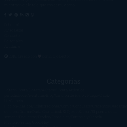
mientras veis la tele, que eso es muy sano.
Sobre mí
Aviso Legal
Contacto
Editoriales
Ayúdame
2016. Creado con
por
El Ojo Lector
.
Categorías
1-Star
2-Stars
3-Stars
4-Stars
5-Stars
Artículos
periodísticos
Aventuras
Blog
Canción de Hielo y Fuego
Chick-
Lit
Ciencia
Ficción
Clásicos
Colaboraciones
Comic
Concursos
Crecemos
Descarga
del libro
Drama
Duda Gramatical
El Ojo de Sauron
El poema de la
semana
Encuestas
Erótica
Especiales
Fantasía y Ciencia
Ficción
Feeling Good
Hay