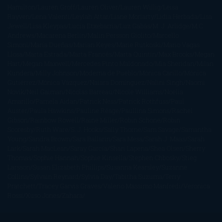
Hamilton
Lauren Groff
Lauren Oliver
Lauren Willig
Leisa
Rayven
Lena Valenti
Leylah Attar
Liane Moriarty
Lidia Herbada
Lisa
Jewell
Lisa Kleypas
Lucía Etxebarria
Luz Gabás
M. J. Arlidge
M.C.
Andrews
Macarena Berlín
Malin Persson Giolito
Marcello
Simoni
María Dueñas
Marian Keyes
Marie Rutkoski
Mario Vagas
Llosa
Marta Estrada
Marta Francés
Marta Quintín
Max Brooks
Megan
Hart
Megan Maxwell
Mercedes Pinto Maldonado
Mia Sheridan
Milan
Kundera
Milly Johnson
Moderna de Pueblo
Mónica Carillo
Mónica
Gutiérrez
Mónica Vázquez
Naiara Domínguez
Nalini Singh
Naomi
Novik
Neil Gaiman
Nicolas Barreau
Nicole Williams
Noelia
Amarillo
Pamela Aidan
Patrick Ness
Patrick Rothfuss
Paul
Auster
Paula Hawkins
Pauline Réage
Paullina Simons
Rachel
Gibson
Rainbow Rowell
Raine Miller
Robin Schone
Robin
Scoresby
Ruth Ware
S. J. Hooks
Sally Thorne
Sam Savage
Samantha
Young
Sandra Brown
Sara Ballarín
Sara Mesa
Sarah J. Maas
Sarah
Lark
Sarah MacLean
Saray García
Shari Lapena
Shea Olsen
Sherry
Thomas
Sophie Hannah
Sophie Kinsella
Stephen Chbosky
Stieg
Larsson
Susan Elizabeth Phillips
Susanna Kearsley
Suzanne
Collins
Sylvain Reynard
Sylvia Day
Tabitha Suzuma
Terry
Pratchett
Tracey Garvis Graves
Valerio Massimo Manfredi
Veronica
Rossi
Xuso Jones
Zahara