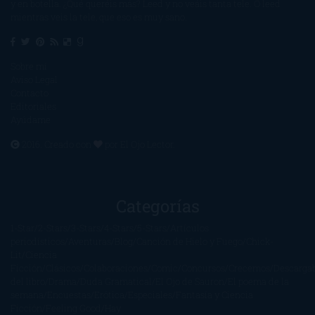
y en botella. ¿Qué queréis más? Leed y no veáis tanta tele. O leed
mientras veis la tele, que eso es muy sano.
Sobre mí
Aviso Legal
Contacto
Editoriales
Ayúdame
2016. Creado con
por
El Ojo Lector
.
Categorías
1-Star
2-Stars
3-Stars
4-Stars
5-Stars
Artículos
periodísticos
Aventuras
Blog
Canción de Hielo y Fuego
Chick-
Lit
Ciencia
Ficción
Clásicos
Colaboraciones
Comic
Concursos
Crecemos
Descarga
del libro
Drama
Duda Gramatical
El Ojo de Sauron
El poema de la
semana
Encuestas
Erótica
Especiales
Fantasía y Ciencia
Ficción
Feeling Good
Hay