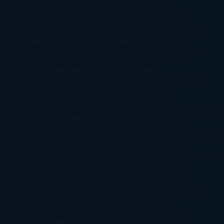
Chaparro
Carmen Martín Gaite
Caroline March
Celeste
Bradley
Celeste Ng
Charlaine Harris
Charles Dubow
Cherry
Chic
Cheryl Strayed
Christina Lauren
Colleen Hoover
Colleen
McCullough
Connie Willis
Cristina Prada
Daniel Glattauer
Daniela
Krien
Daphne du Maurier
Darynda Jones
David Crespo
David
Nicholls
David Safier
Deborah Harkness
Deborah Install
Diana
Gabaldon
Dolores Redondo
E. O. Chirovici
E.L. James
Eckhart
Tolle
Eduardo Mendoza
Elena Montagud
Elísabet
Benavent
Elisabeth Craft
Elisabeth Kostova
Emma Cline
Enric
Pardo
Erin Morgenstern
Erin Watt
Ernest Cline
Ernesto
Sábato
Estefanía Salyers
Federico Moccia
Fernando
Aramburu
Florencia Bonelli
George R. R. Martin
Gina Peral
Gregory
Maguire
Haruki Murakami
Helen Simonson
Henning Mankell
Henry
James
Hiromi Kawakami
Irene Hall
Isabel Keats
J. Lynn
J.K.
Rowling
Jacinto Rey
Jack Thorne
Jamie McGuire
Jeff Lindsay
Jeff
VanderMeer
Jennifer L. Armentrout
Jennifer Niven
Jenny
Han
Jessica Thompson
Jill Santopolo
Joe Abercrombie
Joe Hill
Joël
Dicker
John Connolly
John Katzenbach
John Tiffany
Jojo
Moyes
Jonathan Safran Foer
Jose Carlos Somoza
Jose Luis
Sampedro
José Saramago
Karen Marie Moning
Katharine
McGee
Katherine Pancol
Katie Khan
Katjia Millay
Ken Follet
Ken
Follett
Kent Haruf
Khaled Hosseini
Kiera Cass
Koushun
Takami
Kristin Hannah
Kyoichi Katayama
L.J. Smith
Laini
Taylor
Laura Kinsale
Laura Norton
Laura Nuño
Laurell K.