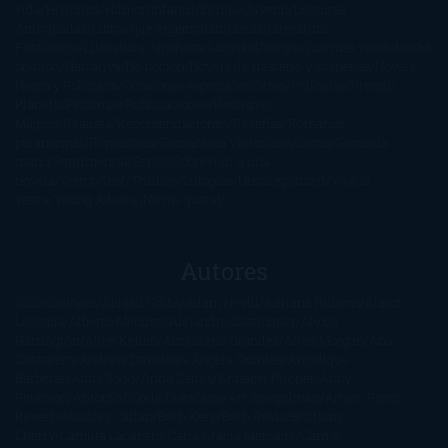
vida
Histórica
Humor
Infantil
Intriga
Juvenil
Lecturas
Anticipadas
Libros que enganchan
Listas
Literatura
Fantástica
Literatura Japonesa
LofbuksDesigns
Los más vendidos
Mi
opinión
Narrativa
No ficción
Novela de misterio y suspense
Novela
Negra y Policiaca
Ocasiones especiales
Otros
Películas
Premio
Planeta
Próximas Publicaciones
Realismo
Mágico
Realista
Recomendaciones
Reseñas
Romance
paranormal
Romántica
Romántica Victoriana
Sagas
Segunda
mano
Sentimental
Series
Sobrevivir a una
novela
Terror
Test
Thriller
Trilogías
Uncategorized
Ya a la
venta
Young Adults
¡No me gusta!
Autores
@ZoeSwinger
Abigail Gibbs
Adam Nevill
Adriana Rubens
Alaitz
Leceaga
Alberto Méndez
Alejandro Castroguer
Alexis
Harrington
Alice Kellen
Almudena Grandes
Altea Morgan
Ana
Cantarero
Andrew Davidson
Ángela Quintas
Angélique
Barbérat
Anna Todd
Anna Zaires
Annabel Pitcher
Anny
Peterson
Antonio Dikele Distefano
Art Spiegelman
Arturo Pérez-
Reverte
Audrey Carlan
Beth Kery
Beth Revis
Brittainy C.
Cherry
Camilla Läckberg
Carla Gràcia Mercadé
Carme