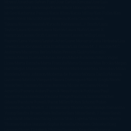
Moyes
Jonathan Safran Foer
Jose Carlos Somoza
Jose Luis
Sampedro
José Saramago
Karen Marie Moning
Katharine
McGee
Katherine Pancol
Katie Khan
Katjia Millay
Ken Follet
Ken
Follett
Kent Haruf
Khaled Hosseini
Kiera Cass
Koushun
Takami
Kristin Hannah
Kyoichi Katayama
L.J. Smith
Laini
Taylor
Laura Kinsale
Laura Norton
Laura Nuño
Laurell K.
Hamilton
Lauren Groff
Lauren Oliver
Lauren Willig
Leisa
Rayven
Lena Valenti
Leylah Attar
Liane Moriarty
Lidia Herbada
Lisa
Jewell
Lisa Kleypas
Lucía Etxebarria
Luz Gabás
M. J. Arlidge
M.C.
Andrews
Macarena Berlín
Malin Persson Giolito
Marcello
Simoni
María Dueñas
Marian Keyes
Marie Rutkoski
Mario Vagas
Llosa
Marta Estrada
Marta Francés
Marta Quintín
Max Brooks
Megan
Hart
Megan Maxwell
Mercedes Pinto Maldonado
Mia Sheridan
Milan
Kundera
Milly Johnson
Moderna de Pueblo
Mónica Carillo
Mónica
Gutiérrez
Mónica Vázquez
Naiara Domínguez
Nalini Singh
Naomi
Novik
Neil Gaiman
Nicolas Barreau
Nicole Williams
Noelia
Amarillo
Pamela Aidan
Patrick Ness
Patrick Rothfuss
Paul
Auster
Paula Hawkins
Pauline Réage
Paullina Simons
Rachel
Gibson
Rainbow Rowell
Raine Miller
Robin Schone
Robin
Scoresby
Ruth Ware
S. J. Hooks
Sally Thorne
Sam Savage
Samantha
Young
Sandra Brown
Sara Ballarín
Sara Mesa
Sarah J. Maas
Sarah
Lark
Sarah MacLean
Saray García
Shari Lapena
Shea Olsen
Sherry
Thomas
Sophie Hannah
Sophie Kinsella
Stephen Chbosky
Stieg
Larsson
Susan Elizabeth Phillips
Susanna Kearsley
Suzanne