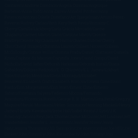
Cantarero
Andrew Davidson
Ángela Quintas
Angélique
Barbérat
Anna Todd
Anna Zaires
Annabel Pitcher
Anny
Peterson
Antonio Dikele Distefano
Art Spiegelman
Arturo Pérez-
Reverte
Audrey Carlan
Beth Kery
Beth Revis
Brittainy C.
Cherry
Camilla Läckberg
Carla Gràcia Mercadé
Carme
Chaparro
Carmen Martín Gaite
Caroline March
Celeste
Bradley
Celeste Ng
Charlaine Harris
Charles Dubow
Cherry
Chic
Cheryl Strayed
Christina Lauren
Colleen Hoover
Colleen
McCullough
Connie Willis
Cristina Prada
Daniel Glattauer
Daniela
Krien
Daphne du Maurier
Darynda Jones
David Crespo
David
Nicholls
David Safier
Deborah Harkness
Deborah Install
Diana
Gabaldon
Dolores Redondo
E. O. Chirovici
E.L. James
Eckhart
Tolle
Eduardo Mendoza
Elena Montagud
Elísabet
Benavent
Elisabeth Craft
Elisabeth Kostova
Emma Cline
Enric
Pardo
Erin Morgenstern
Erin Watt
Ernest Cline
Ernesto
Sábato
Estefanía Salyers
Federico Moccia
Fernando
Aramburu
Florencia Bonelli
George R. R. Martin
Gina Peral
Gregory
Maguire
Haruki Murakami
Helen Simonson
Henning Mankell
Henry
James
Hiromi Kawakami
Irene Hall
Isabel Keats
J. Lynn
J.K.
Rowling
Jacinto Rey
Jack Thorne
Jamie McGuire
Jeff Lindsay
Jeff
VanderMeer
Jennifer L. Armentrout
Jennifer Niven
Jenny
Han
Jessica Thompson
Jill Santopolo
Joe Abercrombie
Joe Hill
Joël
Dicker
John Connolly
John Katzenbach
John Tiffany
Jojo