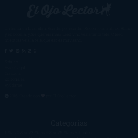
Un lector en la sombra. Escribo por escribir. Recomiendo libros. Blanco
y en botella. ¿Qué queréis más? Leed y no veáis tanta tele. O leed
mientras veis la tele, que eso es muy sano.
Sobre mí
Aviso Legal
Contacto
Editoriales
Ayúdame
2016. Creado con
por
El Ojo Lector
.
Categorías
1-Star
2-Stars
3-Stars
4-Stars
5-Stars
Artículos