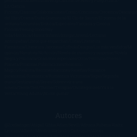
periodísticos
Aventuras
Blog
Canción de Hielo y Fuego
Chick-
Lit
Ciencia
Ficción
Clásicos
Colaboraciones
Comic
Concursos
Crecemos
Descarga
del libro
Drama
Duda Gramatical
El Ojo de Sauron
El poema de la
semana
Encuestas
Erótica
Especiales
Fantasía y Ciencia
Ficción
Feeling Good
Hay
vida
Histórica
Humor
Infantil
Intriga
Juvenil
Lecturas
Anticipadas
Libros que enganchan
Listas
Literatura
Fantástica
Literatura Japonesa
LofbuksDesigns
Los más vendidos
Mi
opinión
Narrativa
No ficción
Novela de misterio y suspense
Novela
Negra y Policiaca
Ocasiones especiales
Otros
Películas
Premio
Planeta
Próximas Publicaciones
Realismo
Mágico
Realista
Recomendaciones
Reseñas
Romance
paranormal
Romántica
Romántica Victoriana
Sagas
Segunda
mano
Sentimental
Series
Sobrevivir a una
novela
Terror
Test
Thriller
Trilogías
Uncategorized
Ya a la
venta
Young Adults
¡No me gusta!
Autores
@ZoeSwinger
Abigail Gibbs
Adam Nevill
Adriana Rubens
Alaitz
Leceaga
Alberto Méndez
Alejandro Castroguer
Alexis
Harrington
Alice Kellen
Almudena Grandes
Altea Morgan
Ana