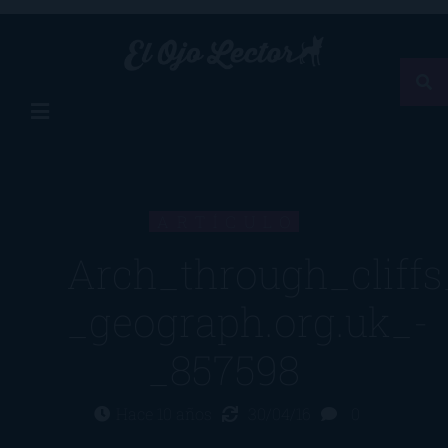
ARTÍCULO
Arch_through_cliffs
_geograph.org.uk_-
_857598
Hace 10 años
30/04/16
0