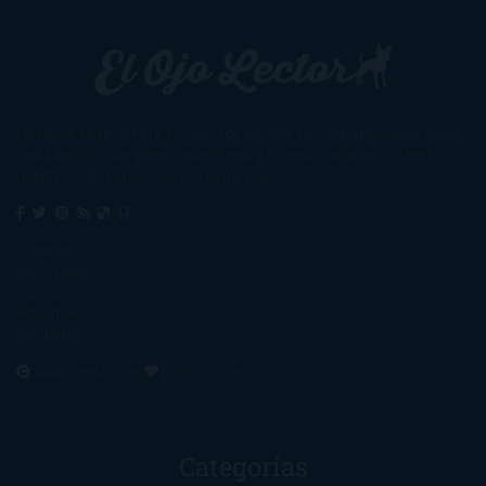
Un lector en la sombra. Escribo por escribir. Recomiendo libros. Blanco
y en botella. ¿Qué queréis más? Leed y no veáis tanta tele. O leed
mientras veis la tele, que eso es muy sano.
Sobre mí
Aviso Legal
Contacto
Editoriales
Ayúdame
2016. Creado con
por
El Ojo Lector
.
Categorías