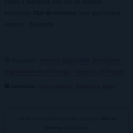
sudor y lágrimas que me ha costado
encontrar
Mar de invierno
, creo que tocará
esperar… bastante.
Etiquetas
:
escocia
,
highlands
,
jacobistas
,
regresiones en el tiempo
,
viajes en el tiempo
Categorías:
3-Stars
,
Reseñas
,
Romántica
,
Sagas
¿Te ha convencido la reseña? Consigue
Mar de
invierno
en Amazon: