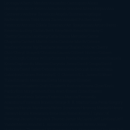
Leceaga
Alberto Méndez
Alejandro Castroguer
Alexis
Harrington
Alice Kellen
Almudena Grandes
Altea Morgan
Ana
Cantarero
Andrew Davidson
Ángela Quintas
Angélique
Barbérat
Anna Todd
Anna Zaires
Annabel Pitcher
Anny
Peterson
Antonio Dikele Distefano
Art Spiegelman
Arturo Pérez-
Reverte
Audrey Carlan
Beth Kery
Beth Revis
Brittainy C.
Cherry
Camilla Läckberg
Carla Gràcia Mercadé
Carme
Chaparro
Carmen Martín Gaite
Caroline March
Celeste
Bradley
Celeste Ng
Charlaine Harris
Charles Dubow
Cherry
Chic
Cheryl Strayed
Christina Lauren
Colleen Hoover
Colleen
McCullough
Connie Willis
Cristina Prada
Daniel Glattauer
Daniela
Krien
Daphne du Maurier
Darynda Jones
David Crespo
David
Nicholls
David Safier
Deborah Harkness
Deborah Install
Diana
Gabaldon
Dolores Redondo
E. O. Chirovici
E.L. James
Eckhart
Tolle
Eduardo Mendoza
Elena Montagud
Elísabet
Benavent
Elisabeth Craft
Elisabeth Kostova
Emma Cline
Enric
Pardo
Erin Morgenstern
Erin Watt
Ernest Cline
Ernesto
Sábato
Estefanía Salyers
Federico Moccia
Fernando
Aramburu
Florencia Bonelli
George R. R. Martin
Gina Peral
Gregory
Maguire
Haruki Murakami
Helen Simonson
Henning Mankell
Henry
James
Hiromi Kawakami
Irene Hall
Isabel Keats
J. Lynn
J.K.
Rowling
Jacinto Rey
Jack Thorne
Jamie McGuire
Jeff Lindsay
Jeff
VanderMeer
Jennifer L. Armentrout
Jennifer Niven
Jenny
Han
Jessica Thompson
Jill Santopolo
Joe Abercrombie
Joe Hill
Joël