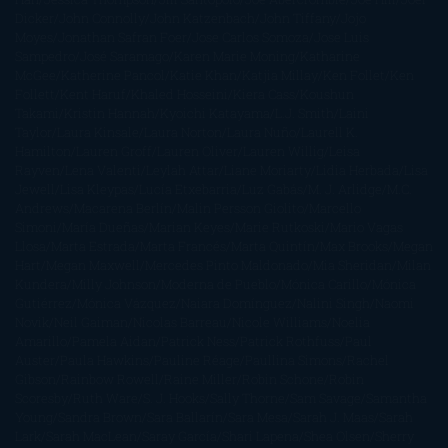
Dicker
John Connolly
John Katzenbach
John Tiffany
Jojo
Moyes
Jonathan Safran Foer
Jose Carlos Somoza
Jose Luis
Sampedro
José Saramago
Karen Marie Moning
Katharine
McGee
Katherine Pancol
Katie Khan
Katjia Millay
Ken Follet
Ken
Follett
Kent Haruf
Khaled Hosseini
Kiera Cass
Koushun
Takami
Kristin Hannah
Kyoichi Katayama
L.J. Smith
Laini
Taylor
Laura Kinsale
Laura Norton
Laura Nuño
Laurell K.
Hamilton
Lauren Groff
Lauren Oliver
Lauren Willig
Leisa
Rayven
Lena Valenti
Leylah Attar
Liane Moriarty
Lidia Herbada
Lisa
Jewell
Lisa Kleypas
Lucía Etxebarria
Luz Gabás
M. J. Arlidge
M.C.
Andrews
Macarena Berlín
Malin Persson Giolito
Marcello
Simoni
María Dueñas
Marian Keyes
Marie Rutkoski
Mario Vagas
Llosa
Marta Estrada
Marta Francés
Marta Quintín
Max Brooks
Megan
Hart
Megan Maxwell
Mercedes Pinto Maldonado
Mia Sheridan
Milan
Kundera
Milly Johnson
Moderna de Pueblo
Mónica Carillo
Mónica
Gutiérrez
Mónica Vázquez
Naiara Domínguez
Nalini Singh
Naomi
Novik
Neil Gaiman
Nicolas Barreau
Nicole Williams
Noelia
Amarillo
Pamela Aidan
Patrick Ness
Patrick Rothfuss
Paul
Auster
Paula Hawkins
Pauline Réage
Paullina Simons
Rachel
Gibson
Rainbow Rowell
Raine Miller
Robin Schone
Robin
Scoresby
Ruth Ware
S. J. Hooks
Sally Thorne
Sam Savage
Samantha
Young
Sandra Brown
Sara Ballarín
Sara Mesa
Sarah J. Maas
Sarah
Lark
Sarah MacLean
Saray García
Shari Lapena
Shea Olsen
Sherry