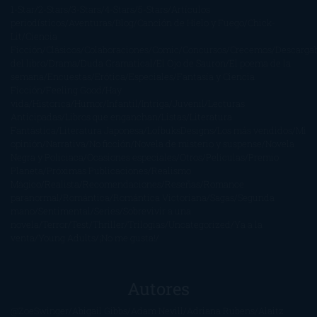
1-Star
2-Stars
3-Stars
4-Stars
5-Stars
Artículos
periodísticos
Aventuras
Blog
Canción de Hielo y Fuego
Chick-
Lit
Ciencia
Ficción
Clásicos
Colaboraciones
Comic
Concursos
Crecemos
Descarga
del libro
Drama
Duda Gramatical
El Ojo de Sauron
El poema de la
semana
Encuestas
Erótica
Especiales
Fantasía y Ciencia
Ficción
Feeling Good
Hay
vida
Histórica
Humor
Infantil
Intriga
Juvenil
Lecturas
Anticipadas
Libros que enganchan
Listas
Literatura
Fantástica
Literatura Japonesa
LofbuksDesigns
Los más vendidos
Mi
opinión
Narrativa
No ficción
Novela de misterio y suspense
Novela
Negra y Policiaca
Ocasiones especiales
Otros
Películas
Premio
Planeta
Próximas Publicaciones
Realismo
Mágico
Realista
Recomendaciones
Reseñas
Romance
paranormal
Romántica
Romántica Victoriana
Sagas
Segunda
mano
Sentimental
Series
Sobrevivir a una
novela
Terror
Test
Thriller
Trilogías
Uncategorized
Ya a la
venta
Young Adults
¡No me gusta!
Autores
@ZoeSwinger
Abigail Gibbs
Adam Nevill
Adriana Rubens
Alaitz