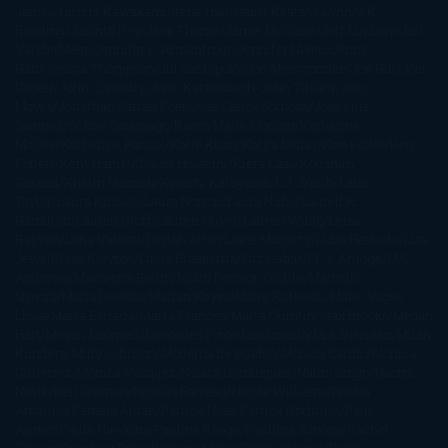
James
Hiromi Kawakami
Irene Hall
Isabel Keats
J. Lynn
J.K.
Rowling
Jacinto Rey
Jack Thorne
Jamie McGuire
Jeff Lindsay
Jeff
VanderMeer
Jennifer L. Armentrout
Jennifer Niven
Jenny
Han
Jessica Thompson
Jill Santopolo
Joe Abercrombie
Joe Hill
Joël
Dicker
John Connolly
John Katzenbach
John Tiffany
Jojo
Moyes
Jonathan Safran Foer
Jose Carlos Somoza
Jose Luis
Sampedro
José Saramago
Karen Marie Moning
Katharine
McGee
Katherine Pancol
Katie Khan
Katjia Millay
Ken Follet
Ken
Follett
Kent Haruf
Khaled Hosseini
Kiera Cass
Koushun
Takami
Kristin Hannah
Kyoichi Katayama
L.J. Smith
Laini
Taylor
Laura Kinsale
Laura Norton
Laura Nuño
Laurell K.
Hamilton
Lauren Groff
Lauren Oliver
Lauren Willig
Leisa
Rayven
Lena Valenti
Leylah Attar
Liane Moriarty
Lidia Herbada
Lisa
Jewell
Lisa Kleypas
Lucía Etxebarria
Luz Gabás
M. J. Arlidge
M.C.
Andrews
Macarena Berlín
Malin Persson Giolito
Marcello
Simoni
María Dueñas
Marian Keyes
Marie Rutkoski
Mario Vagas
Llosa
Marta Estrada
Marta Francés
Marta Quintín
Max Brooks
Megan
Hart
Megan Maxwell
Mercedes Pinto Maldonado
Mia Sheridan
Milan
Kundera
Milly Johnson
Moderna de Pueblo
Mónica Carillo
Mónica
Gutiérrez
Mónica Vázquez
Naiara Domínguez
Nalini Singh
Naomi
Novik
Neil Gaiman
Nicolas Barreau
Nicole Williams
Noelia
Amarillo
Pamela Aidan
Patrick Ness
Patrick Rothfuss
Paul
Auster
Paula Hawkins
Pauline Réage
Paullina Simons
Rachel