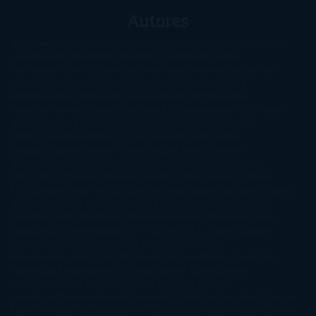
Autores
@ZoeSwinger
Abigail Gibbs
Adam Nevill
Adriana Rubens
Alaitz
Leceaga
Alberto Méndez
Alejandro Castroguer
Alexis
Harrington
Alice Kellen
Almudena Grandes
Altea Morgan
Ana
Cantarero
Andrew Davidson
Ángela Quintas
Angélique
Barbérat
Anna Todd
Anna Zaires
Annabel Pitcher
Anny
Peterson
Antonio Dikele Distefano
Art Spiegelman
Arturo Pérez-
Reverte
Audrey Carlan
Beth Kery
Beth Revis
Brittainy C.
Cherry
Camilla Läckberg
Carla Gràcia Mercadé
Carme
Chaparro
Carmen Martín Gaite
Caroline March
Celeste
Bradley
Celeste Ng
Charlaine Harris
Charles Dubow
Cherry
Chic
Cheryl Strayed
Christina Lauren
Colleen Hoover
Colleen
McCullough
Connie Willis
Cristina Prada
Daniel Glattauer
Daniela
Krien
Daphne du Maurier
Darynda Jones
David Crespo
David
Nicholls
David Safier
Deborah Harkness
Deborah Install
Diana
Gabaldon
Dolores Redondo
E. O. Chirovici
E.L. James
Eckhart
Tolle
Eduardo Mendoza
Elena Montagud
Elísabet
Benavent
Elisabeth Craft
Elisabeth Kostova
Emma Cline
Enric
Pardo
Erin Morgenstern
Erin Watt
Ernest Cline
Ernesto
Sábato
Estefanía Salyers
Federico Moccia
Fernando
Aramburu
Florencia Bonelli
George R. R. Martin
Gina Peral
Gregory
Maguire
Haruki Murakami
Helen Simonson
Henning Mankell
Henry