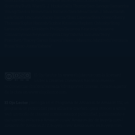
Gibson
Rainbow Rowell
Raine Miller
Robin Schone
Robin
Scoresby
Ruth Ware
S. J. Hooks
Sally Thorne
Sam Savage
Samantha
Young
Sandra Brown
Sara Ballarín
Sara Mesa
Sarah J. Maas
Sarah
Lark
Sarah MacLean
Saray García
Shari Lapena
Shea Olsen
Sherry
Thomas
Sophie Hannah
Sophie Kinsella
Stephen Chbosky
Stieg
Larsson
Susan Elizabeth Phillips
Susanna Kearsley
Suzanne
Collins
Sylvain Reynard
Sylvia Day
Tabitha Suzuma
Terry
Pratchett
Tracey Garvis Graves
Valerio Massimo Manfredi
Veronica
Rossi
Xuso Jones
Zahara
El Ojo Lector
by
www.elojolector.com
is licensed
under a
Creative Commons Reconocimiento-
NoComercial-SinObraDerivada 3.0 Unported License
. Creado a partir
de la obra en
www.elojolector.com
.
El Ojo Lector
participa en el Programa de Afiliados de Amazon EU, un
programa de publicidad para afiliados diseñado para ofrecer a sitios
web un modo de obtener comisiones por publicidad, publicitando e
incluyendo enlaces a Amazon.co.uk/ Amazon.de/ de.buyvip.com /
Amazon.fr/ Amazon.it/ it.buyvip.com/ Amazon.es/ es.buyvip.com.