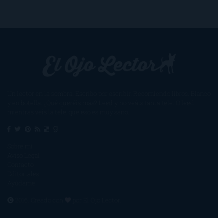
Un lector en la sombra. Escribo por escribir. Recomiendo libros. Blanco
y en botella. ¿Qué queréis más? Leed y no veáis tanta tele. O leed
mientras veis la tele, que eso es muy sano.
Sobre mí
Aviso Legal
Contacto
Editoriales
Ayúdame
2016. Creado con
por
El Ojo Lector
.