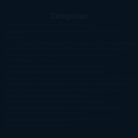
Categorías
1-Star
2-Stars
3-Stars
4-Stars
5-Stars
Artículos
periodísticos
Aventuras
Blog
Canción de Hielo y Fuego
Chick-
Lit
Ciencia
Ficción
Clásicos
Colaboraciones
Comic
Concursos
Crecemos
Descarga
del libro
Drama
Duda Gramatical
El Ojo de Sauron
El poema de la
semana
Encuestas
Erótica
Especiales
Fantasía y Ciencia
Ficción
Feeling Good
Hay
vida
Histórica
Humor
Infantil
Intriga
Juvenil
Lecturas
Anticipadas
Libros que enganchan
Listas
Literatura
Fantástica
Literatura Japonesa
LofbuksDesigns
Los más vendidos
Mi
opinión
Narrativa
No ficción
Novela de misterio y suspense
Novela
Negra y Policiaca
Ocasiones especiales
Otros
Películas
Premio
Planeta
Próximas Publicaciones
Realismo
Mágico
Realista
Recomendaciones
Reseñas
Romance
paranormal
Romántica
Romántica Victoriana
Sagas
Segunda
mano
Sentimental
Series
Sobrevivir a una
novela
Terror
Test
Thriller
Trilogías
Uncategorized
Ya a la
venta
Young Adults
¡No me gusta!