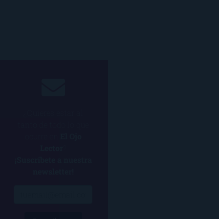
¿Quieres estar al
tanto de todo lo que
ocurre en
El Ojo
Lector
?
¡Suscríbete a nuestra
newsletter!