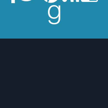
esperes críticas edulcoradas; no las
 o para mejor :)