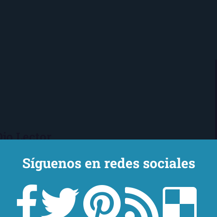
Ojo Lector
encanta leer. Vivo en Sevilla
Síguenos en redes sociales
mi novio y mi chihuahua-pantera
 de Los Beatles, me encantan los
macs, el Real Betis Balompié y las
sde 2008, leo y reseño en la sombra.