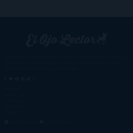
Un lector en la sombra. Escribo por escribir. Recomiendo libros. Blanco
y en botella. ¿Qué queréis más? Leed y no veáis tanta tele. O leed
mientras veis la tele, que eso es muy sano.
Sobre mí
Aviso Legal
Contacto
Editoriales
Ayúdame
2016. Creado con
por
El Ojo Lector
.