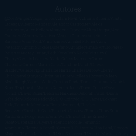
Autores
@ZoeSwinger
Abigail Gibbs
Adam Nevill
Adriana Rubens
Alaitz
Leceaga
Alberto Méndez
Alejandro Castroguer
Alexis
Harrington
Alice Kellen
Almudena Grandes
Altea Morgan
Ana
Cantarero
Andrew Davidson
Ángela Quintas
Angélique
Barbérat
Anna Todd
Anna Zaires
Annabel Pitcher
Anny
Peterson
Antonio Dikele Distefano
Art Spiegelman
Arturo Pérez-
Reverte
Audrey Carlan
Beth Kery
Beth Revis
Brittainy C.
Cherry
Camilla Läckberg
Carla Gràcia Mercadé
Carme
Chaparro
Carmen Martín Gaite
Caroline March
Celeste
Bradley
Celeste Ng
Charlaine Harris
Charles Dubow
Cherry
Chic
Cheryl Strayed
Christina Lauren
Colleen Hoover
Colleen
McCullough
Connie Willis
Cristina Prada
Daniel Glattauer
Daniela
Krien
Daphne du Maurier
Darynda Jones
David Crespo
David
Nicholls
David Safier
Deborah Harkness
Deborah Install
Diana
Gabaldon
Dolores Redondo
E. O. Chirovici
E.L. James
Eckhart
Tolle
Eduardo Mendoza
Elena Montagud
Elísabet
Benavent
Elisabeth Craft
Elisabeth Kostova
Emma Cline
Enric
Pardo
Erin Morgenstern
Erin Watt
Ernest Cline
Ernesto
Sábato
Estefanía Salyers
Federico Moccia
Fernando
Aramburu
Florencia Bonelli
George R. R. Martin
Gina Peral
Gregory
Maguire
Haruki Murakami
Helen Simonson
Henning Mankell
Henry