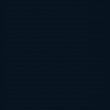
James
Hiromi Kawakami
Irene Hall
Isabel Keats
J. Lynn
J.K.
Rowling
Jacinto Rey
Jack Thorne
Jamie McGuire
Jeff Lindsay
Jeff
VanderMeer
Jennifer L. Armentrout
Jennifer Niven
Jenny
Han
Jessica Thompson
Jill Santopolo
Joe Abercrombie
Joe Hill
Joël
Dicker
John Connolly
John Katzenbach
John Tiffany
Jojo
Moyes
Jonathan Safran Foer
Jose Carlos Somoza
Jose Luis
Sampedro
José Saramago
Karen Marie Moning
Katharine
McGee
Katherine Pancol
Katie Khan
Katjia Millay
Ken Follet
Ken
Follett
Kent Haruf
Khaled Hosseini
Kiera Cass
Koushun
Takami
Kristin Hannah
Kyoichi Katayama
L.J. Smith
Laini
Taylor
Laura Kinsale
Laura Norton
Laura Nuño
Laurell K.
Hamilton
Lauren Groff
Lauren Oliver
Lauren Willig
Leisa
Rayven
Lena Valenti
Leylah Attar
Liane Moriarty
Lidia Herbada
Lisa
Jewell
Lisa Kleypas
Lucía Etxebarria
Luz Gabás
M. J. Arlidge
M.C.
Andrews
Macarena Berlín
Malin Persson Giolito
Marcello
Simoni
María Dueñas
Marian Keyes
Marie Rutkoski
Mario Vagas
Llosa
Marta Estrada
Marta Francés
Marta Quintín
Max Brooks
Megan
Hart
Megan Maxwell
Mercedes Pinto Maldonado
Mia Sheridan
Milan
Kundera
Milly Johnson
Moderna de Pueblo
Mónica Carillo
Mónica
Gutiérrez
Mónica Vázquez
Naiara Domínguez
Nalini Singh
Naomi
Novik
Neil Gaiman
Nicolas Barreau
Nicole Williams
Noelia
Amarillo
Pamela Aidan
Patrick Ness
Patrick Rothfuss
Paul
Auster
Paula Hawkins
Pauline Réage
Paullina Simons
Rachel