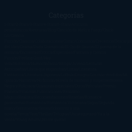
Categorías
1-Star
2-Stars
3-Stars
4-Stars
5-Stars
Artículos
periodísticos
Aventuras
Blog
Canción de Hielo y Fuego
Chick-
Lit
Ciencia
Ficción
Clásicos
Colaboraciones
Comic
Concursos
Crecemos
Descarga
del libro
Drama
Duda Gramatical
El Ojo de Sauron
El poema de la
semana
Encuestas
Erótica
Especiales
Fantasía y Ciencia
Ficción
Feeling Good
Hay
vida
Histórica
Humor
Infantil
Intriga
Juvenil
Lecturas
Anticipadas
Libros que enganchan
Listas
Literatura
Fantástica
Literatura Japonesa
LofbuksDesigns
Los más vendidos
Mi
opinión
Narrativa
No ficción
Novela de misterio y suspense
Novela
Negra y Policiaca
Ocasiones especiales
Otros
Películas
Premio
Planeta
Próximas Publicaciones
Realismo
Mágico
Realista
Recomendaciones
Reseñas
Romance
paranormal
Romántica
Romántica Victoriana
Sagas
Segunda
mano
Sentimental
Series
Sobrevivir a una
novela
Terror
Test
Thriller
Trilogías
Uncategorized
Ya a la
venta
Young Adults
¡No me gusta!