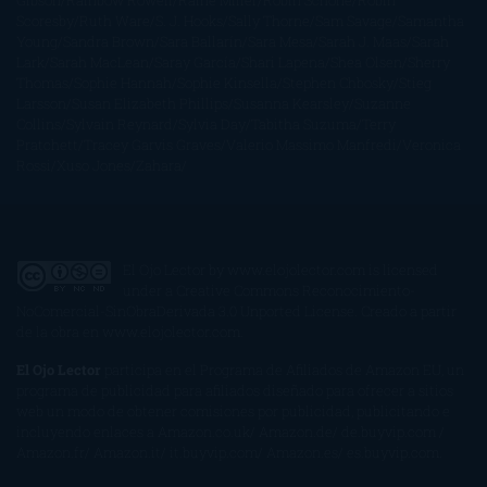
Gibson
Rainbow Rowell
Raine Miller
Robin Schone
Robin
Scoresby
Ruth Ware
S. J. Hooks
Sally Thorne
Sam Savage
Samantha
Young
Sandra Brown
Sara Ballarín
Sara Mesa
Sarah J. Maas
Sarah
Lark
Sarah MacLean
Saray García
Shari Lapena
Shea Olsen
Sherry
Thomas
Sophie Hannah
Sophie Kinsella
Stephen Chbosky
Stieg
Larsson
Susan Elizabeth Phillips
Susanna Kearsley
Suzanne
Collins
Sylvain Reynard
Sylvia Day
Tabitha Suzuma
Terry
Pratchett
Tracey Garvis Graves
Valerio Massimo Manfredi
Veronica
Rossi
Xuso Jones
Zahara
El Ojo Lector
by
www.elojolector.com
is licensed
under a
Creative Commons Reconocimiento-
NoComercial-SinObraDerivada 3.0 Unported License
. Creado a partir
de la obra en
www.elojolector.com
.
El Ojo Lector
participa en el Programa de Afiliados de Amazon EU, un
programa de publicidad para afiliados diseñado para ofrecer a sitios
web un modo de obtener comisiones por publicidad, publicitando e
incluyendo enlaces a Amazon.co.uk/ Amazon.de/ de.buyvip.com /
Amazon.fr/ Amazon.it/ it.buyvip.com/ Amazon.es/ es.buyvip.com.