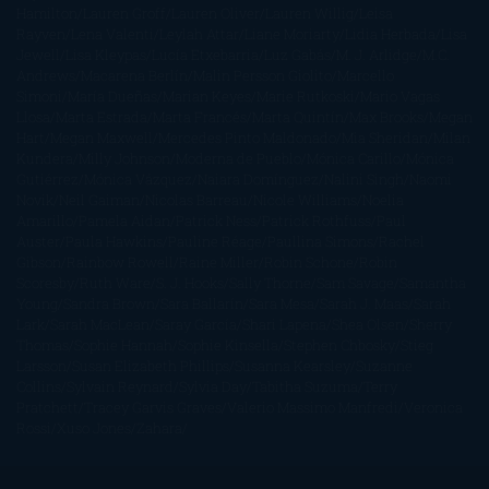
Hamilton
Lauren Groff
Lauren Oliver
Lauren Willig
Leisa
Rayven
Lena Valenti
Leylah Attar
Liane Moriarty
Lidia Herbada
Lisa
Jewell
Lisa Kleypas
Lucía Etxebarria
Luz Gabás
M. J. Arlidge
M.C.
Andrews
Macarena Berlín
Malin Persson Giolito
Marcello
Simoni
María Dueñas
Marian Keyes
Marie Rutkoski
Mario Vagas
Llosa
Marta Estrada
Marta Francés
Marta Quintín
Max Brooks
Megan
Hart
Megan Maxwell
Mercedes Pinto Maldonado
Mia Sheridan
Milan
Kundera
Milly Johnson
Moderna de Pueblo
Mónica Carillo
Mónica
Gutiérrez
Mónica Vázquez
Naiara Domínguez
Nalini Singh
Naomi
Novik
Neil Gaiman
Nicolas Barreau
Nicole Williams
Noelia
Amarillo
Pamela Aidan
Patrick Ness
Patrick Rothfuss
Paul
Auster
Paula Hawkins
Pauline Réage
Paullina Simons
Rachel
Gibson
Rainbow Rowell
Raine Miller
Robin Schone
Robin
Scoresby
Ruth Ware
S. J. Hooks
Sally Thorne
Sam Savage
Samantha
Young
Sandra Brown
Sara Ballarín
Sara Mesa
Sarah J. Maas
Sarah
Lark
Sarah MacLean
Saray García
Shari Lapena
Shea Olsen
Sherry
Thomas
Sophie Hannah
Sophie Kinsella
Stephen Chbosky
Stieg
Larsson
Susan Elizabeth Phillips
Susanna Kearsley
Suzanne
Collins
Sylvain Reynard
Sylvia Day
Tabitha Suzuma
Terry
Pratchett
Tracey Garvis Graves
Valerio Massimo Manfredi
Veronica
Rossi
Xuso Jones
Zahara