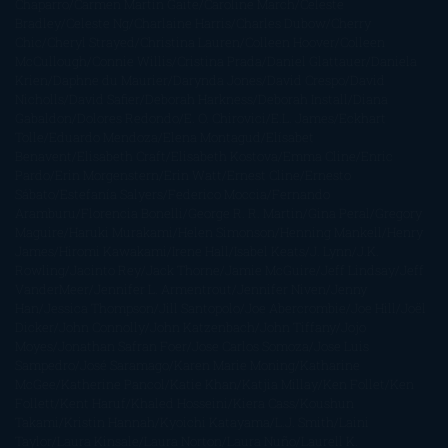
Chaparro
Carmen Martín Gaite
Caroline March
Celeste
Bradley
Celeste Ng
Charlaine Harris
Charles Dubow
Cherry
Chic
Cheryl Strayed
Christina Lauren
Colleen Hoover
Colleen
McCullough
Connie Willis
Cristina Prada
Daniel Glattauer
Daniela
Krien
Daphne du Maurier
Darynda Jones
David Crespo
David
Nicholls
David Safier
Deborah Harkness
Deborah Install
Diana
Gabaldon
Dolores Redondo
E. O. Chirovici
E.L. James
Eckhart
Tolle
Eduardo Mendoza
Elena Montagud
Elísabet
Benavent
Elisabeth Craft
Elisabeth Kostova
Emma Cline
Enric
Pardo
Erin Morgenstern
Erin Watt
Ernest Cline
Ernesto
Sábato
Estefanía Salyers
Federico Moccia
Fernando
Aramburu
Florencia Bonelli
George R. R. Martin
Gina Peral
Gregory
Maguire
Haruki Murakami
Helen Simonson
Henning Mankell
Henry
James
Hiromi Kawakami
Irene Hall
Isabel Keats
J. Lynn
J.K.
Rowling
Jacinto Rey
Jack Thorne
Jamie McGuire
Jeff Lindsay
Jeff
VanderMeer
Jennifer L. Armentrout
Jennifer Niven
Jenny
Han
Jessica Thompson
Jill Santopolo
Joe Abercrombie
Joe Hill
Joël
Dicker
John Connolly
John Katzenbach
John Tiffany
Jojo
Moyes
Jonathan Safran Foer
Jose Carlos Somoza
Jose Luis
Sampedro
José Saramago
Karen Marie Moning
Katharine
McGee
Katherine Pancol
Katie Khan
Katjia Millay
Ken Follet
Ken
Follett
Kent Haruf
Khaled Hosseini
Kiera Cass
Koushun
Takami
Kristin Hannah
Kyoichi Katayama
L.J. Smith
Laini
Taylor
Laura Kinsale
Laura Norton
Laura Nuño
Laurell K.