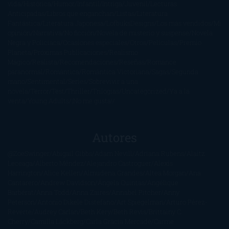
vida
Histórica
Humor
Infantil
Intriga
Juvenil
Lecturas
Anticipadas
Libros que enganchan
Listas
Literatura
Fantástica
Literatura Japonesa
LofbuksDesigns
Los más vendidos
Mi
opinión
Narrativa
No ficción
Novela de misterio y suspense
Novela
Negra y Policiaca
Ocasiones especiales
Otros
Películas
Premio
Planeta
Próximas Publicaciones
Realismo
Mágico
Realista
Recomendaciones
Reseñas
Romance
paranormal
Romántica
Romántica Victoriana
Sagas
Segunda
mano
Sentimental
Series
Sobrevivir a una
novela
Terror
Test
Thriller
Trilogías
Uncategorized
Ya a la
venta
Young Adults
¡No me gusta!
Autores
@ZoeSwinger
Abigail Gibbs
Adam Nevill
Adriana Rubens
Alaitz
Leceaga
Alberto Méndez
Alejandro Castroguer
Alexis
Harrington
Alice Kellen
Almudena Grandes
Altea Morgan
Ana
Cantarero
Andrew Davidson
Ángela Quintas
Angélique
Barbérat
Anna Todd
Anna Zaires
Annabel Pitcher
Anny
Peterson
Antonio Dikele Distefano
Art Spiegelman
Arturo Pérez-
Reverte
Audrey Carlan
Beth Kery
Beth Revis
Brittainy C.
Cherry
Camilla Läckberg
Carla Gràcia Mercadé
Carme