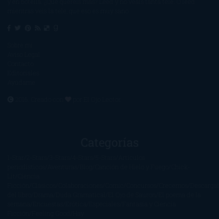
y en botella. ¿Qué queréis más? Leed y no veáis tanta tele. O leed
mientras veis la tele, que eso es muy sano.
Sobre mí
Aviso Legal
Contacto
Editoriales
Ayúdame
2016. Creado con
por
El Ojo Lector
.
Categorías
1-Star
2-Stars
3-Stars
4-Stars
5-Stars
Artículos
periodísticos
Aventuras
Blog
Canción de Hielo y Fuego
Chick-
Lit
Ciencia
Ficción
Clásicos
Colaboraciones
Comic
Concursos
Crecemos
Descarga
del libro
Drama
Duda Gramatical
El Ojo de Sauron
El poema de la
semana
Encuestas
Erótica
Especiales
Fantasía y Ciencia
Ficción
Feeling Good
Hay