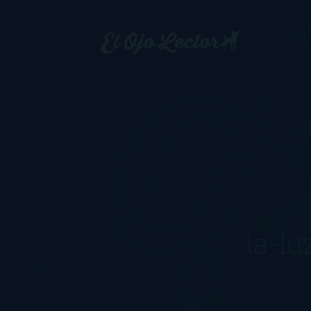
la-lu