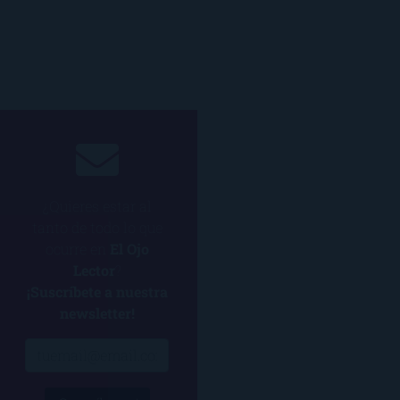
¿Quieres estar al
tanto de todo lo que
ocurre en
El Ojo
Lector
?
¡Suscríbete a nuestra
newsletter!