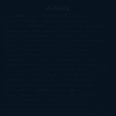
Autores
@ZoeSwinger
Abigail Gibbs
Adam Nevill
Adriana Rubens
Alaitz
Leceaga
Alberto Méndez
Alejandro Castroguer
Alexis
Harrington
Alice Kellen
Almudena Grandes
Altea Morgan
Ana
Cantarero
Andrew Davidson
Ángela Quintas
Angélique
Barbérat
Anna Todd
Anna Zaires
Annabel Pitcher
Anny
Peterson
Antonio Dikele Distefano
Art Spiegelman
Arturo Pérez-
Reverte
Audrey Carlan
Beth Kery
Beth Revis
Brittainy C.
Cherry
Camilla Läckberg
Carla Gràcia Mercadé
Carme
Chaparro
Carmen Martín Gaite
Caroline March
Celeste
Bradley
Celeste Ng
Charlaine Harris
Charles Dubow
Cherry
Chic
Cheryl Strayed
Christina Lauren
Colleen Hoover
Colleen
McCullough
Connie Willis
Cristina Prada
Daniel Glattauer
Daniela
Krien
Daphne du Maurier
Darynda Jones
David Crespo
David
Nicholls
David Safier
Deborah Harkness
Deborah Install
Diana
Gabaldon
Dolores Redondo
E. O. Chirovici
E.L. James
Eckhart
Tolle
Eduardo Mendoza
Elena Montagud
Elísabet
Benavent
Elisabeth Craft
Elisabeth Kostova
Emma Cline
Enric
Pardo
Erin Morgenstern
Erin Watt
Ernest Cline
Ernesto
Sábato
Estefanía Salyers
Federico Moccia
Fernando
Aramburu
Florencia Bonelli
George R. R. Martin
Gina Peral
Gregory
Maguire
Haruki Murakami
Helen Simonson
Henning Mankell
Henry