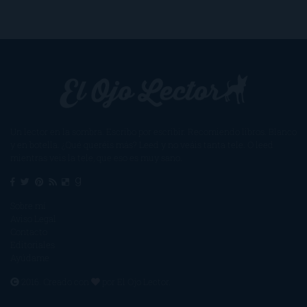
Un lector en la sombra. Escribo por escribir. Recomiendo libros. Blanco
y en botella. ¿Qué queréis más? Leed y no veáis tanta tele. O leed
mientras veis la tele, que eso es muy sano.
Sobre mí
Aviso Legal
Contacto
Editoriales
Ayúdame
2016. Creado con
por
El Ojo Lector
.