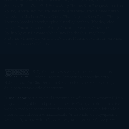
Gibson
Rainbow Rowell
Raine Miller
Robin Schone
Robin
Scoresby
Ruth Ware
S. J. Hooks
Sally Thorne
Sam Savage
Samantha
Young
Sandra Brown
Sara Ballarín
Sara Mesa
Sarah J. Maas
Sarah
Lark
Sarah MacLean
Saray García
Shari Lapena
Shea Olsen
Sherry
Thomas
Sophie Hannah
Sophie Kinsella
Stephen Chbosky
Stieg
Larsson
Susan Elizabeth Phillips
Susanna Kearsley
Suzanne
Collins
Sylvain Reynard
Sylvia Day
Tabitha Suzuma
Terry
Pratchett
Tracey Garvis Graves
Valerio Massimo Manfredi
Veronica
Rossi
Xuso Jones
Zahara
El Ojo Lector
by
www.elojolector.com
is licensed
under a
Creative Commons Reconocimiento-
NoComercial-SinObraDerivada 3.0 Unported License
. Creado a partir
de la obra en
www.elojolector.com
.
El Ojo Lector
participa en el Programa de Afiliados de Amazon EU, un
programa de publicidad para afiliados diseñado para ofrecer a sitios
web un modo de obtener comisiones por publicidad, publicitando e
incluyendo enlaces a Amazon.co.uk/ Amazon.de/ de.buyvip.com /
Amazon.fr/ Amazon.it/ it.buyvip.com/ Amazon.es/ es.buyvip.com.