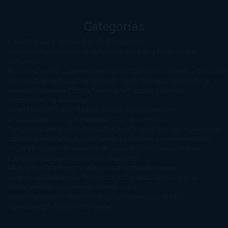
Categorías
1-Star
2-Stars
3-Stars
4-Stars
5-Stars
Artículos
periodísticos
Aventuras
Blog
Canción de Hielo y Fuego
Chick-
Lit
Ciencia
Ficción
Clásicos
Colaboraciones
Comic
Concursos
Crecemos
Descarga
del libro
Drama
Duda Gramatical
El Ojo de Sauron
El poema de la
semana
Encuestas
Erótica
Especiales
Fantasía y Ciencia
Ficción
Feeling Good
Hay
vida
Histórica
Humor
Infantil
Intriga
Juvenil
Lecturas
Anticipadas
Libros que enganchan
Listas
Literatura
Fantástica
Literatura Japonesa
LofbuksDesigns
Los más vendidos
Mi
opinión
Narrativa
No ficción
Novela de misterio y suspense
Novela
Negra y Policiaca
Ocasiones especiales
Otros
Películas
Premio
Planeta
Próximas Publicaciones
Realismo
Mágico
Realista
Recomendaciones
Reseñas
Romance
paranormal
Romántica
Romántica Victoriana
Sagas
Segunda
mano
Sentimental
Series
Sobrevivir a una
novela
Terror
Test
Thriller
Trilogías
Uncategorized
Ya a la
venta
Young Adults
¡No me gusta!