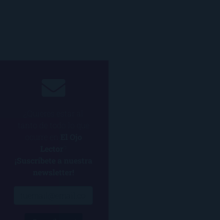
¿Quieres estar al
tanto de todo lo que
ocurre en
El Ojo
Lector
?
¡Suscríbete a nuestra
newsletter!