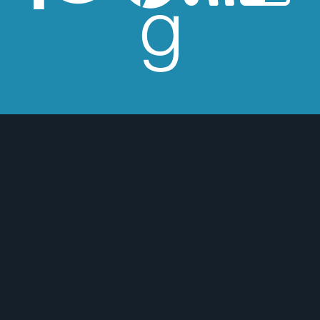
esperes críticas edulcoradas; no las
 o para mejor :)