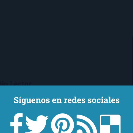
Ojo Lector
encanta leer. Vivo en Sevilla
Síguenos en redes sociales
mi novio y mi chihuahua-pantera
 de Los Beatles, me encantan los
macs, el Real Betis Balompié y las
sde 2008, leo y reseño en la sombra.