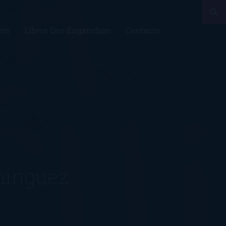
sts
Libros Que Enganchan
Contacto
mínguez