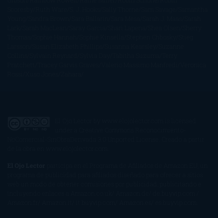
Gibson
Rainbow Rowell
Raine Miller
Robin Schone
Robin
Scoresby
Ruth Ware
S. J. Hooks
Sally Thorne
Sam Savage
Samantha
Young
Sandra Brown
Sara Ballarín
Sara Mesa
Sarah J. Maas
Sarah
Lark
Sarah MacLean
Saray García
Shari Lapena
Shea Olsen
Sherry
Thomas
Sophie Hannah
Sophie Kinsella
Stephen Chbosky
Stieg
Larsson
Susan Elizabeth Phillips
Susanna Kearsley
Suzanne
Collins
Sylvain Reynard
Sylvia Day
Tabitha Suzuma
Terry
Pratchett
Tracey Garvis Graves
Valerio Massimo Manfredi
Veronica
Rossi
Xuso Jones
Zahara
El Ojo Lector
by
www.elojolector.com
is licensed
under a
Creative Commons Reconocimiento-
NoComercial-SinObraDerivada 3.0 Unported License
. Creado a partir
de la obra en
www.elojolector.com
.
El Ojo Lector
participa en el Programa de Afiliados de Amazon EU, un
programa de publicidad para afiliados diseñado para ofrecer a sitios
web un modo de obtener comisiones por publicidad, publicitando e
incluyendo enlaces a Amazon.co.uk/ Amazon.de/ de.buyvip.com /
Amazon.fr/ Amazon.it/ it.buyvip.com/ Amazon.es/ es.buyvip.com.