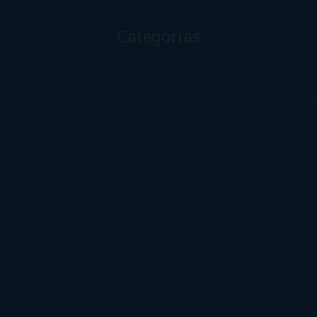
Categorías
1-Star
2-Stars
3-Stars
4-Stars
5-Stars
Artículos
periodísticos
Aventuras
Blog
Canción de Hielo y Fuego
Chick-
Lit
Ciencia
Ficción
Clásicos
Colaboraciones
Comic
Concursos
Crecemos
Descarga
del libro
Drama
Duda Gramatical
El Ojo de Sauron
El poema de la
semana
Encuestas
Erótica
Especiales
Fantasía y Ciencia
Ficción
Feeling Good
Hay
vida
Histórica
Humor
Infantil
Intriga
Juvenil
Lecturas
Anticipadas
Libros que enganchan
Listas
Literatura
Fantástica
Literatura Japonesa
LofbuksDesigns
Los más vendidos
Mi
opinión
Narrativa
No ficción
Novela de misterio y suspense
Novela
Negra y Policiaca
Ocasiones especiales
Otros
Películas
Premio
Planeta
Próximas Publicaciones
Realismo
Mágico
Realista
Recomendaciones
Reseñas
Romance
paranormal
Romántica
Romántica Victoriana
Sagas
Segunda
mano
Sentimental
Series
Sobrevivir a una
novela
Terror
Test
Thriller
Trilogías
Uncategorized
Ya a la
venta
Young Adults
¡No me gusta!