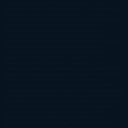
James
Hiromi Kawakami
Irene Hall
Isabel Keats
J. Lynn
J.K.
Rowling
Jacinto Rey
Jack Thorne
Jamie McGuire
Jeff Lindsay
Jeff
VanderMeer
Jennifer L. Armentrout
Jennifer Niven
Jenny
Han
Jessica Thompson
Jill Santopolo
Joe Abercrombie
Joe Hill
Joël
Dicker
John Connolly
John Katzenbach
John Tiffany
Jojo
Moyes
Jonathan Safran Foer
Jose Carlos Somoza
Jose Luis
Sampedro
José Saramago
Karen Marie Moning
Katharine
McGee
Katherine Pancol
Katie Khan
Katjia Millay
Ken Follet
Ken
Follett
Kent Haruf
Khaled Hosseini
Kiera Cass
Koushun
Takami
Kristin Hannah
Kyoichi Katayama
L.J. Smith
Laini
Taylor
Laura Kinsale
Laura Norton
Laura Nuño
Laurell K.
Hamilton
Lauren Groff
Lauren Oliver
Lauren Willig
Leisa
Rayven
Lena Valenti
Leylah Attar
Liane Moriarty
Lidia Herbada
Lisa
Jewell
Lisa Kleypas
Lucía Etxebarria
Luz Gabás
M. J. Arlidge
M.C.
Andrews
Macarena Berlín
Malin Persson Giolito
Marcello
Simoni
María Dueñas
Marian Keyes
Marie Rutkoski
Mario Vagas
Llosa
Marta Estrada
Marta Francés
Marta Quintín
Max Brooks
Megan
Hart
Megan Maxwell
Mercedes Pinto Maldonado
Mia Sheridan
Milan
Kundera
Milly Johnson
Moderna de Pueblo
Mónica Carillo
Mónica
Gutiérrez
Mónica Vázquez
Naiara Domínguez
Nalini Singh
Naomi
Novik
Neil Gaiman
Nicolas Barreau
Nicole Williams
Noelia
Amarillo
Pamela Aidan
Patrick Ness
Patrick Rothfuss
Paul
Auster
Paula Hawkins
Pauline Réage
Paullina Simons
Rachel