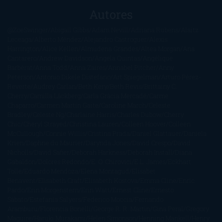
Autores
@ZoeSwinger
Abigail Gibbs
Adam Nevill
Adriana Rubens
Alaitz
Leceaga
Alberto Méndez
Alejandro Castroguer
Alexis
Harrington
Alice Kellen
Almudena Grandes
Altea Morgan
Ana
Cantarero
Andrew Davidson
Ángela Quintas
Angélique
Barbérat
Anna Todd
Anna Zaires
Annabel Pitcher
Anny
Peterson
Antonio Dikele Distefano
Art Spiegelman
Arturo Pérez-
Reverte
Audrey Carlan
Beth Kery
Beth Revis
Brittainy C.
Cherry
Camilla Läckberg
Carla Gràcia Mercadé
Carme
Chaparro
Carmen Martín Gaite
Caroline March
Celeste
Bradley
Celeste Ng
Charlaine Harris
Charles Dubow
Cherry
Chic
Cheryl Strayed
Christina Lauren
Colleen Hoover
Colleen
McCullough
Connie Willis
Cristina Prada
Daniel Glattauer
Daniela
Krien
Daphne du Maurier
Darynda Jones
David Crespo
David
Nicholls
David Safier
Deborah Harkness
Deborah Install
Diana
Gabaldon
Dolores Redondo
E. O. Chirovici
E.L. James
Eckhart
Tolle
Eduardo Mendoza
Elena Montagud
Elísabet
Benavent
Elisabeth Craft
Elisabeth Kostova
Emma Cline
Enric
Pardo
Erin Morgenstern
Erin Watt
Ernest Cline
Ernesto
Sábato
Estefanía Salyers
Federico Moccia
Fernando
Aramburu
Florencia Bonelli
George R. R. Martin
Gina Peral
Gregory
Maguire
Haruki Murakami
Helen Simonson
Henning Mankell
Henry