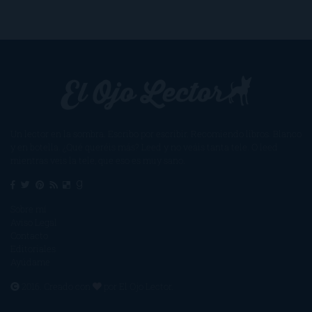
Un lector en la sombra. Escribo por escribir. Recomiendo libros. Blanco
y en botella. ¿Qué queréis más? Leed y no veáis tanta tele. O leed
mientras veis la tele, que eso es muy sano.
Sobre mí
Aviso Legal
Contacto
Editoriales
Ayúdame
2016. Creado con
por
El Ojo Lector
.