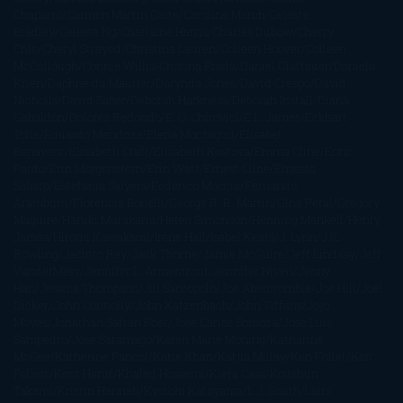
Chaparro
Carmen Martín Gaite
Caroline March
Celeste
Bradley
Celeste Ng
Charlaine Harris
Charles Dubow
Cherry
Chic
Cheryl Strayed
Christina Lauren
Colleen Hoover
Colleen
McCullough
Connie Willis
Cristina Prada
Daniel Glattauer
Daniela
Krien
Daphne du Maurier
Darynda Jones
David Crespo
David
Nicholls
David Safier
Deborah Harkness
Deborah Install
Diana
Gabaldon
Dolores Redondo
E. O. Chirovici
E.L. James
Eckhart
Tolle
Eduardo Mendoza
Elena Montagud
Elísabet
Benavent
Elisabeth Craft
Elisabeth Kostova
Emma Cline
Enric
Pardo
Erin Morgenstern
Erin Watt
Ernest Cline
Ernesto
Sábato
Estefanía Salyers
Federico Moccia
Fernando
Aramburu
Florencia Bonelli
George R. R. Martin
Gina Peral
Gregory
Maguire
Haruki Murakami
Helen Simonson
Henning Mankell
Henry
James
Hiromi Kawakami
Irene Hall
Isabel Keats
J. Lynn
J.K.
Rowling
Jacinto Rey
Jack Thorne
Jamie McGuire
Jeff Lindsay
Jeff
VanderMeer
Jennifer L. Armentrout
Jennifer Niven
Jenny
Han
Jessica Thompson
Jill Santopolo
Joe Abercrombie
Joe Hill
Joël
Dicker
John Connolly
John Katzenbach
John Tiffany
Jojo
Moyes
Jonathan Safran Foer
Jose Carlos Somoza
Jose Luis
Sampedro
José Saramago
Karen Marie Moning
Katharine
McGee
Katherine Pancol
Katie Khan
Katjia Millay
Ken Follet
Ken
Follett
Kent Haruf
Khaled Hosseini
Kiera Cass
Koushun
Takami
Kristin Hannah
Kyoichi Katayama
L.J. Smith
Laini