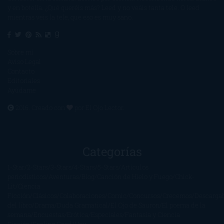
y en botella. ¿Qué queréis más? Leed y no veáis tanta tele. O leed
mientras veis la tele, que eso es muy sano.
Sobre mí
Aviso Legal
Contacto
Editoriales
Ayúdame
2016. Creado con
por
El Ojo Lector
.
Categorías
1-Star
2-Stars
3-Stars
4-Stars
5-Stars
Artículos
periodísticos
Aventuras
Blog
Canción de Hielo y Fuego
Chick-
Lit
Ciencia
Ficción
Clásicos
Colaboraciones
Comic
Concursos
Crecemos
Descarga
del libro
Drama
Duda Gramatical
El Ojo de Sauron
El poema de la
semana
Encuestas
Erótica
Especiales
Fantasía y Ciencia