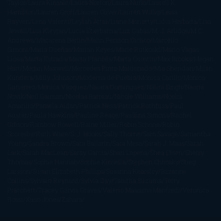
Taylor
Laura Kinsale
Laura Norton
Laura Nuño
Laurell K.
Hamilton
Lauren Groff
Lauren Oliver
Lauren Willig
Leisa
Rayven
Lena Valenti
Leylah Attar
Liane Moriarty
Lidia Herbada
Lisa
Jewell
Lisa Kleypas
Lucía Etxebarria
Luz Gabás
M. J. Arlidge
M.C.
Andrews
Macarena Berlín
Malin Persson Giolito
Marcello
Simoni
María Dueñas
Marian Keyes
Marie Rutkoski
Mario Vagas
Llosa
Marta Estrada
Marta Francés
Marta Quintín
Max Brooks
Megan
Hart
Megan Maxwell
Mercedes Pinto Maldonado
Mia Sheridan
Milan
Kundera
Milly Johnson
Moderna de Pueblo
Mónica Carillo
Mónica
Gutiérrez
Mónica Vázquez
Naiara Domínguez
Nalini Singh
Naomi
Novik
Neil Gaiman
Nicolas Barreau
Nicole Williams
Noelia
Amarillo
Pamela Aidan
Patrick Ness
Patrick Rothfuss
Paul
Auster
Paula Hawkins
Pauline Réage
Paullina Simons
Rachel
Gibson
Rainbow Rowell
Raine Miller
Robin Schone
Robin
Scoresby
Ruth Ware
S. J. Hooks
Sally Thorne
Sam Savage
Samantha
Young
Sandra Brown
Sara Ballarín
Sara Mesa
Sarah J. Maas
Sarah
Lark
Sarah MacLean
Saray García
Shari Lapena
Shea Olsen
Sherry
Thomas
Sophie Hannah
Sophie Kinsella
Stephen Chbosky
Stieg
Larsson
Susan Elizabeth Phillips
Susanna Kearsley
Suzanne
Collins
Sylvain Reynard
Sylvia Day
Tabitha Suzuma
Terry
Pratchett
Tracey Garvis Graves
Valerio Massimo Manfredi
Veronica
Rossi
Xuso Jones
Zahara