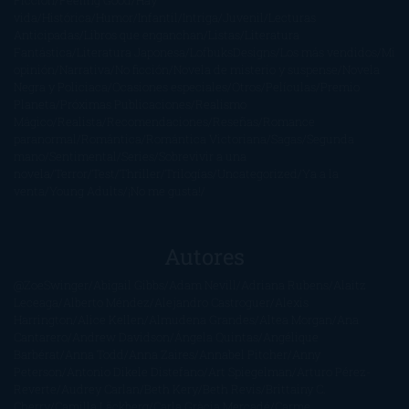
Ficción
Feeling Good
Hay
vida
Histórica
Humor
Infantil
Intriga
Juvenil
Lecturas
Anticipadas
Libros que enganchan
Listas
Literatura
Fantástica
Literatura Japonesa
LofbuksDesigns
Los más vendidos
Mi
opinión
Narrativa
No ficción
Novela de misterio y suspense
Novela
Negra y Policiaca
Ocasiones especiales
Otros
Películas
Premio
Planeta
Próximas Publicaciones
Realismo
Mágico
Realista
Recomendaciones
Reseñas
Romance
paranormal
Romántica
Romántica Victoriana
Sagas
Segunda
mano
Sentimental
Series
Sobrevivir a una
novela
Terror
Test
Thriller
Trilogías
Uncategorized
Ya a la
venta
Young Adults
¡No me gusta!
Autores
@ZoeSwinger
Abigail Gibbs
Adam Nevill
Adriana Rubens
Alaitz
Leceaga
Alberto Méndez
Alejandro Castroguer
Alexis
Harrington
Alice Kellen
Almudena Grandes
Altea Morgan
Ana
Cantarero
Andrew Davidson
Ángela Quintas
Angélique
Barbérat
Anna Todd
Anna Zaires
Annabel Pitcher
Anny
Peterson
Antonio Dikele Distefano
Art Spiegelman
Arturo Pérez-
Reverte
Audrey Carlan
Beth Kery
Beth Revis
Brittainy C.
Cherry
Camilla Läckberg
Carla Gràcia Mercadé
Carme