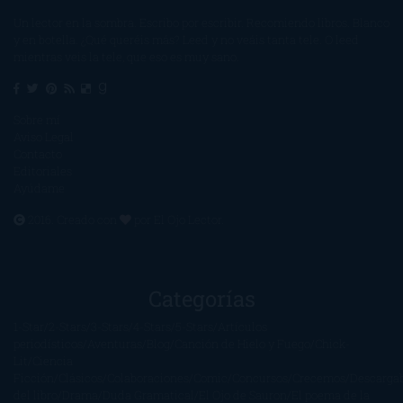
Un lector en la sombra. Escribo por escribir. Recomiendo libros. Blanco
y en botella. ¿Qué queréis más? Leed y no veáis tanta tele. O leed
mientras veis la tele, que eso es muy sano.
Sobre mí
Aviso Legal
Contacto
Editoriales
Ayúdame
2016. Creado con
por
El Ojo Lector
.
Categorías
1-Star
2-Stars
3-Stars
4-Stars
5-Stars
Artículos
periodísticos
Aventuras
Blog
Canción de Hielo y Fuego
Chick-
Lit
Ciencia
Ficción
Clásicos
Colaboraciones
Comic
Concursos
Crecemos
Descarga
del libro
Drama
Duda Gramatical
El Ojo de Sauron
El poema de la