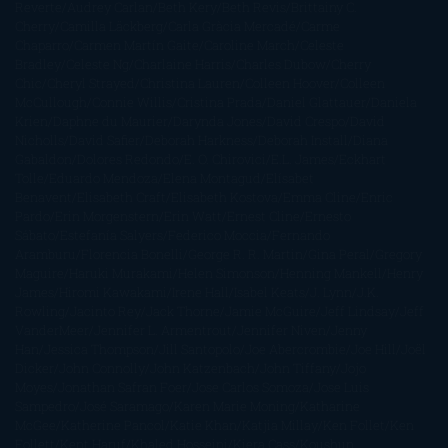
Reverte
Audrey Carlan
Beth Kery
Beth Revis
Brittainy C.
Cherry
Camilla Läckberg
Carla Gràcia Mercadé
Carme
Chaparro
Carmen Martín Gaite
Caroline March
Celeste
Bradley
Celeste Ng
Charlaine Harris
Charles Dubow
Cherry
Chic
Cheryl Strayed
Christina Lauren
Colleen Hoover
Colleen
McCullough
Connie Willis
Cristina Prada
Daniel Glattauer
Daniela
Krien
Daphne du Maurier
Darynda Jones
David Crespo
David
Nicholls
David Safier
Deborah Harkness
Deborah Install
Diana
Gabaldon
Dolores Redondo
E. O. Chirovici
E.L. James
Eckhart
Tolle
Eduardo Mendoza
Elena Montagud
Elísabet
Benavent
Elisabeth Craft
Elisabeth Kostova
Emma Cline
Enric
Pardo
Erin Morgenstern
Erin Watt
Ernest Cline
Ernesto
Sábato
Estefanía Salyers
Federico Moccia
Fernando
Aramburu
Florencia Bonelli
George R. R. Martin
Gina Peral
Gregory
Maguire
Haruki Murakami
Helen Simonson
Henning Mankell
Henry
James
Hiromi Kawakami
Irene Hall
Isabel Keats
J. Lynn
J.K.
Rowling
Jacinto Rey
Jack Thorne
Jamie McGuire
Jeff Lindsay
Jeff
VanderMeer
Jennifer L. Armentrout
Jennifer Niven
Jenny
Han
Jessica Thompson
Jill Santopolo
Joe Abercrombie
Joe Hill
Joël
Dicker
John Connolly
John Katzenbach
John Tiffany
Jojo
Moyes
Jonathan Safran Foer
Jose Carlos Somoza
Jose Luis
Sampedro
José Saramago
Karen Marie Moning
Katharine
McGee
Katherine Pancol
Katie Khan
Katjia Millay
Ken Follet
Ken
Follett
Kent Haruf
Khaled Hosseini
Kiera Cass
Koushun