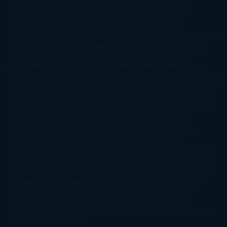
Takami
Kristin Hannah
Kyoichi Katayama
L.J. Smith
Laini
Taylor
Laura Kinsale
Laura Norton
Laura Nuño
Laurell K.
Hamilton
Lauren Groff
Lauren Oliver
Lauren Willig
Leisa
Rayven
Lena Valenti
Leylah Attar
Liane Moriarty
Lidia Herbada
Lisa
Jewell
Lisa Kleypas
Lucía Etxebarria
Luz Gabás
M. J. Arlidge
M.C.
Andrews
Macarena Berlín
Malin Persson Giolito
Marcello
Simoni
María Dueñas
Marian Keyes
Marie Rutkoski
Mario Vagas
Llosa
Marta Estrada
Marta Francés
Marta Quintín
Max Brooks
Megan
Hart
Megan Maxwell
Mercedes Pinto Maldonado
Mia Sheridan
Milan
Kundera
Milly Johnson
Moderna de Pueblo
Mónica Carillo
Mónica
Gutiérrez
Mónica Vázquez
Naiara Domínguez
Nalini Singh
Naomi
Novik
Neil Gaiman
Nicolas Barreau
Nicole Williams
Noelia
Amarillo
Pamela Aidan
Patrick Ness
Patrick Rothfuss
Paul
Auster
Paula Hawkins
Pauline Réage
Paullina Simons
Rachel
Gibson
Rainbow Rowell
Raine Miller
Robin Schone
Robin
Scoresby
Ruth Ware
S. J. Hooks
Sally Thorne
Sam Savage
Samantha
Young
Sandra Brown
Sara Ballarín
Sara Mesa
Sarah J. Maas
Sarah
Lark
Sarah MacLean
Saray García
Shari Lapena
Shea Olsen
Sherry
Thomas
Sophie Hannah
Sophie Kinsella
Stephen Chbosky
Stieg
Larsson
Susan Elizabeth Phillips
Susanna Kearsley
Suzanne
Collins
Sylvain Reynard
Sylvia Day
Tabitha Suzuma
Terry
Pratchett
Tracey Garvis Graves
Valerio Massimo Manfredi
Veronica
Rossi
Xuso Jones
Zahara