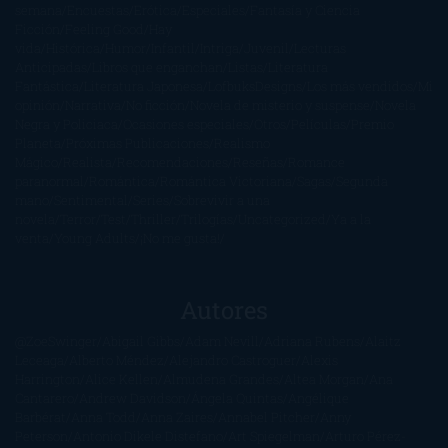
semana
Encuestas
Erótica
Especiales
Fantasía y Ciencia
Ficción
Feeling Good
Hay
vida
Histórica
Humor
Infantil
Intriga
Juvenil
Lecturas
Anticipadas
Libros que enganchan
Listas
Literatura
Fantástica
Literatura Japonesa
LofbuksDesigns
Los más vendidos
Mi
opinión
Narrativa
No ficción
Novela de misterio y suspense
Novela
Negra y Policiaca
Ocasiones especiales
Otros
Películas
Premio
Planeta
Próximas Publicaciones
Realismo
Mágico
Realista
Recomendaciones
Reseñas
Romance
paranormal
Romántica
Romántica Victoriana
Sagas
Segunda
mano
Sentimental
Series
Sobrevivir a una
novela
Terror
Test
Thriller
Trilogías
Uncategorized
Ya a la
venta
Young Adults
¡No me gusta!
Autores
@ZoeSwinger
Abigail Gibbs
Adam Nevill
Adriana Rubens
Alaitz
Leceaga
Alberto Méndez
Alejandro Castroguer
Alexis
Harrington
Alice Kellen
Almudena Grandes
Altea Morgan
Ana
Cantarero
Andrew Davidson
Ángela Quintas
Angélique
Barbérat
Anna Todd
Anna Zaires
Annabel Pitcher
Anny
Peterson
Antonio Dikele Distefano
Art Spiegelman
Arturo Pérez-