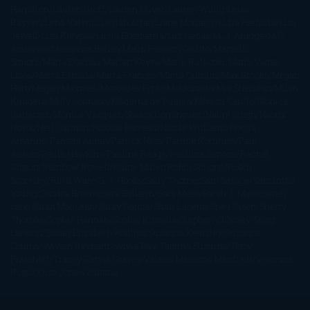
Hamilton
Lauren Groff
Lauren Oliver
Lauren Willig
Leisa
Rayven
Lena Valenti
Leylah Attar
Liane Moriarty
Lidia Herbada
Lisa
Jewell
Lisa Kleypas
Lucía Etxebarria
Luz Gabás
M. J. Arlidge
M.C.
Andrews
Macarena Berlín
Malin Persson Giolito
Marcello
Simoni
María Dueñas
Marian Keyes
Marie Rutkoski
Mario Vagas
Llosa
Marta Estrada
Marta Francés
Marta Quintín
Max Brooks
Megan
Hart
Megan Maxwell
Mercedes Pinto Maldonado
Mia Sheridan
Milan
Kundera
Milly Johnson
Moderna de Pueblo
Mónica Carillo
Mónica
Gutiérrez
Mónica Vázquez
Naiara Domínguez
Nalini Singh
Naomi
Novik
Neil Gaiman
Nicolas Barreau
Nicole Williams
Noelia
Amarillo
Pamela Aidan
Patrick Ness
Patrick Rothfuss
Paul
Auster
Paula Hawkins
Pauline Réage
Paullina Simons
Rachel
Gibson
Rainbow Rowell
Raine Miller
Robin Schone
Robin
Scoresby
Ruth Ware
S. J. Hooks
Sally Thorne
Sam Savage
Samantha
Young
Sandra Brown
Sara Ballarín
Sara Mesa
Sarah J. Maas
Sarah
Lark
Sarah MacLean
Saray García
Shari Lapena
Shea Olsen
Sherry
Thomas
Sophie Hannah
Sophie Kinsella
Stephen Chbosky
Stieg
Larsson
Susan Elizabeth Phillips
Susanna Kearsley
Suzanne
Collins
Sylvain Reynard
Sylvia Day
Tabitha Suzuma
Terry
Pratchett
Tracey Garvis Graves
Valerio Massimo Manfredi
Veronica
Rossi
Xuso Jones
Zahara