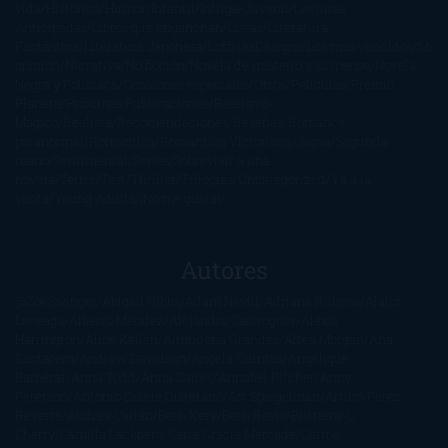
vida
Histórica
Humor
Infantil
Intriga
Juvenil
Lecturas
Anticipadas
Libros que enganchan
Listas
Literatura
Fantástica
Literatura Japonesa
LofbuksDesigns
Los más vendidos
Mi
opinión
Narrativa
No ficción
Novela de misterio y suspense
Novela
Negra y Policiaca
Ocasiones especiales
Otros
Películas
Premio
Planeta
Próximas Publicaciones
Realismo
Mágico
Realista
Recomendaciones
Reseñas
Romance
paranormal
Romántica
Romántica Victoriana
Sagas
Segunda
mano
Sentimental
Series
Sobrevivir a una
novela
Terror
Test
Thriller
Trilogías
Uncategorized
Ya a la
venta
Young Adults
¡No me gusta!
Autores
@ZoeSwinger
Abigail Gibbs
Adam Nevill
Adriana Rubens
Alaitz
Leceaga
Alberto Méndez
Alejandro Castroguer
Alexis
Harrington
Alice Kellen
Almudena Grandes
Altea Morgan
Ana
Cantarero
Andrew Davidson
Ángela Quintas
Angélique
Barbérat
Anna Todd
Anna Zaires
Annabel Pitcher
Anny
Peterson
Antonio Dikele Distefano
Art Spiegelman
Arturo Pérez-
Reverte
Audrey Carlan
Beth Kery
Beth Revis
Brittainy C.
Cherry
Camilla Läckberg
Carla Gràcia Mercadé
Carme