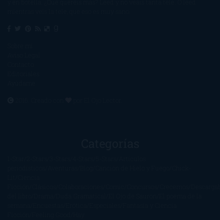
y en botella. ¿Qué queréis más? Leed y no veáis tanta tele. O leed
mientras veis la tele, que eso es muy sano.
Sobre mí
Aviso Legal
Contacto
Editoriales
Ayúdame
2016. Creado con
por
El Ojo Lector
.
Categorías
1-Star
2-Stars
3-Stars
4-Stars
5-Stars
Artículos
periodísticos
Aventuras
Blog
Canción de Hielo y Fuego
Chick-
Lit
Ciencia
Ficción
Clásicos
Colaboraciones
Comic
Concursos
Crecemos
Descarga
del libro
Drama
Duda Gramatical
El Ojo de Sauron
El poema de la
semana
Encuestas
Erótica
Especiales
Fantasía y Ciencia
Ficción
Feeling Good
Hay