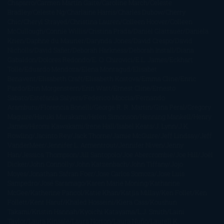
Chaparro
Carmen Martín Gaite
Caroline March
Celeste
Bradley
Celeste Ng
Charlaine Harris
Charles Dubow
Cherry
Chic
Cheryl Strayed
Christina Lauren
Colleen Hoover
Colleen
McCullough
Connie Willis
Cristina Prada
Daniel Glattauer
Daniela
Krien
Daphne du Maurier
Darynda Jones
David Crespo
David
Nicholls
David Safier
Deborah Harkness
Deborah Install
Diana
Gabaldon
Dolores Redondo
E. O. Chirovici
E.L. James
Eckhart
Tolle
Eduardo Mendoza
Elena Montagud
Elísabet
Benavent
Elisabeth Craft
Elisabeth Kostova
Emma Cline
Enric
Pardo
Erin Morgenstern
Erin Watt
Ernest Cline
Ernesto
Sábato
Estefanía Salyers
Federico Moccia
Fernando
Aramburu
Florencia Bonelli
George R. R. Martin
Gina Peral
Gregory
Maguire
Haruki Murakami
Helen Simonson
Henning Mankell
Henry
James
Hiromi Kawakami
Irene Hall
Isabel Keats
J. Lynn
J.K.
Rowling
Jacinto Rey
Jack Thorne
Jamie McGuire
Jeff Lindsay
Jeff
VanderMeer
Jennifer L. Armentrout
Jennifer Niven
Jenny
Han
Jessica Thompson
Jill Santopolo
Joe Abercrombie
Joe Hill
Joël
Dicker
John Connolly
John Katzenbach
John Tiffany
Jojo
Moyes
Jonathan Safran Foer
Jose Carlos Somoza
Jose Luis
Sampedro
José Saramago
Karen Marie Moning
Katharine
McGee
Katherine Pancol
Katie Khan
Katjia Millay
Ken Follet
Ken
Follett
Kent Haruf
Khaled Hosseini
Kiera Cass
Koushun
Takami
Kristin Hannah
Kyoichi Katayama
L.J. Smith
Laini
Taylor
Laura Kinsale
Laura Norton
Laura Nuño
Laurell K.