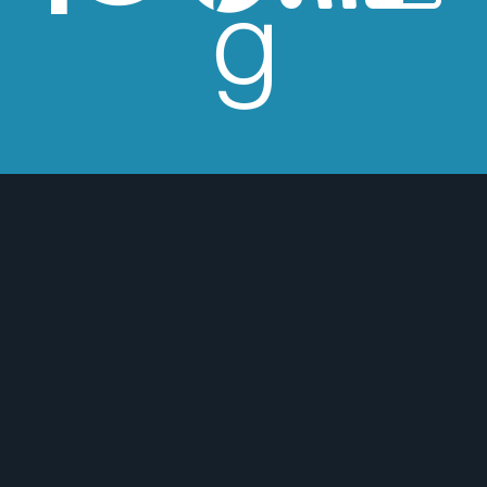
esperes críticas edulcoradas; no las
 o para mejor :)