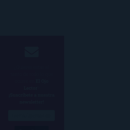
¿Quieres estar al
tanto de todo lo que
ocurre en
El Ojo
Lector
?
¡Suscríbete a nuestra
newsletter!