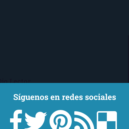
Ojo Lector
encanta leer. Vivo en Sevilla
Síguenos en redes sociales
mi novio y mi chihuahua-pantera
 de Los Beatles, me encantan los
macs, el Real Betis Balompié y las
sde 2008, leo y reseño en la sombra.