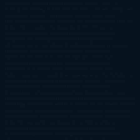
James
Hiromi Kawakami
Irene Hall
Isabel Keats
J. Lynn
J.K.
Rowling
Jacinto Rey
Jack Thorne
Jamie McGuire
Jeff Lindsay
Jeff
VanderMeer
Jennifer L. Armentrout
Jennifer Niven
Jenny
Han
Jessica Thompson
Jill Santopolo
Joe Abercrombie
Joe Hill
Joël
Dicker
John Connolly
John Katzenbach
John Tiffany
Jojo
Moyes
Jonathan Safran Foer
Jose Carlos Somoza
Jose Luis
Sampedro
José Saramago
Karen Marie Moning
Katharine
McGee
Katherine Pancol
Katie Khan
Katjia Millay
Ken Follet
Ken
Follett
Kent Haruf
Khaled Hosseini
Kiera Cass
Koushun
Takami
Kristin Hannah
Kyoichi Katayama
L.J. Smith
Laini
Taylor
Laura Kinsale
Laura Norton
Laura Nuño
Laurell K.
Hamilton
Lauren Groff
Lauren Oliver
Lauren Willig
Leisa
Rayven
Lena Valenti
Leylah Attar
Liane Moriarty
Lidia Herbada
Lisa
Jewell
Lisa Kleypas
Lucía Etxebarria
Luz Gabás
M. J. Arlidge
M.C.
Andrews
Macarena Berlín
Malin Persson Giolito
Marcello
Simoni
María Dueñas
Marian Keyes
Marie Rutkoski
Mario Vagas
Llosa
Marta Estrada
Marta Francés
Marta Quintín
Max Brooks
Megan
Hart
Megan Maxwell
Mercedes Pinto Maldonado
Mia Sheridan
Milan
Kundera
Milly Johnson
Moderna de Pueblo
Mónica Carillo
Mónica
Gutiérrez
Mónica Vázquez
Naiara Domínguez
Nalini Singh
Naomi
Novik
Neil Gaiman
Nicolas Barreau
Nicole Williams
Noelia
Amarillo
Pamela Aidan
Patrick Ness
Patrick Rothfuss
Paul
Auster
Paula Hawkins
Pauline Réage
Paullina Simons
Rachel