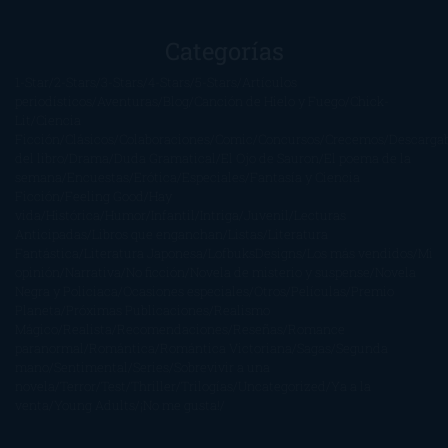
Categorías
1-Star
2-Stars
3-Stars
4-Stars
5-Stars
Artículos
periodísticos
Aventuras
Blog
Canción de Hielo y Fuego
Chick-
Lit
Ciencia
Ficción
Clásicos
Colaboraciones
Comic
Concursos
Crecemos
Descarga
del libro
Drama
Duda Gramatical
El Ojo de Sauron
El poema de la
semana
Encuestas
Erótica
Especiales
Fantasía y Ciencia
Ficción
Feeling Good
Hay
vida
Histórica
Humor
Infantil
Intriga
Juvenil
Lecturas
Anticipadas
Libros que enganchan
Listas
Literatura
Fantástica
Literatura Japonesa
LofbuksDesigns
Los más vendidos
Mi
opinión
Narrativa
No ficción
Novela de misterio y suspense
Novela
Negra y Policiaca
Ocasiones especiales
Otros
Películas
Premio
Planeta
Próximas Publicaciones
Realismo
Mágico
Realista
Recomendaciones
Reseñas
Romance
paranormal
Romántica
Romántica Victoriana
Sagas
Segunda
mano
Sentimental
Series
Sobrevivir a una
novela
Terror
Test
Thriller
Trilogías
Uncategorized
Ya a la
venta
Young Adults
¡No me gusta!