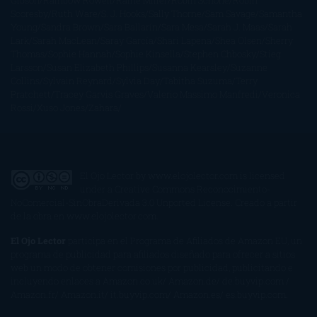
Gibson
Rainbow Rowell
Raine Miller
Robin Schone
Robin
Scoresby
Ruth Ware
S. J. Hooks
Sally Thorne
Sam Savage
Samantha
Young
Sandra Brown
Sara Ballarín
Sara Mesa
Sarah J. Maas
Sarah
Lark
Sarah MacLean
Saray García
Shari Lapena
Shea Olsen
Sherry
Thomas
Sophie Hannah
Sophie Kinsella
Stephen Chbosky
Stieg
Larsson
Susan Elizabeth Phillips
Susanna Kearsley
Suzanne
Collins
Sylvain Reynard
Sylvia Day
Tabitha Suzuma
Terry
Pratchett
Tracey Garvis Graves
Valerio Massimo Manfredi
Veronica
Rossi
Xuso Jones
Zahara
El Ojo Lector
by
www.elojolector.com
is licensed
under a
Creative Commons Reconocimiento-
NoComercial-SinObraDerivada 3.0 Unported License
. Creado a partir
de la obra en
www.elojolector.com
.
El Ojo Lector
participa en el Programa de Afiliados de Amazon EU, un
programa de publicidad para afiliados diseñado para ofrecer a sitios
web un modo de obtener comisiones por publicidad, publicitando e
incluyendo enlaces a Amazon.co.uk/ Amazon.de/ de.buyvip.com /
Amazon.fr/ Amazon.it/ it.buyvip.com/ Amazon.es/ es.buyvip.com.