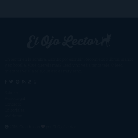
Un lector en la sombra. Escribo por escribir. Recomiendo libros. Blanco
y en botella. ¿Qué queréis más? Leed y no veáis tanta tele. O leed
mientras veis la tele, que eso es muy sano.
Sobre mí
Aviso Legal
Contacto
Editoriales
Ayúdame
2016. Creado con
por
El Ojo Lector
.