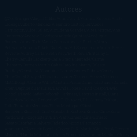
Autores
@ZoeSwinger
Abigail Gibbs
Adam Nevill
Adriana Rubens
Alaitz
Leceaga
Alberto Méndez
Alejandro Castroguer
Alexis
Harrington
Alice Kellen
Almudena Grandes
Altea Morgan
Ana
Cantarero
Andrew Davidson
Ángela Quintas
Angélique
Barbérat
Anna Todd
Anna Zaires
Annabel Pitcher
Anny
Peterson
Antonio Dikele Distefano
Art Spiegelman
Arturo Pérez-
Reverte
Audrey Carlan
Beth Kery
Beth Revis
Brittainy C.
Cherry
Camilla Läckberg
Carla Gràcia Mercadé
Carme
Chaparro
Carmen Martín Gaite
Caroline March
Celeste
Bradley
Celeste Ng
Charlaine Harris
Charles Dubow
Cherry
Chic
Cheryl Strayed
Christina Lauren
Colleen Hoover
Colleen
McCullough
Connie Willis
Cristina Prada
Daniel Glattauer
Daniela
Krien
Daphne du Maurier
Darynda Jones
David Crespo
David
Nicholls
David Safier
Deborah Harkness
Deborah Install
Diana
Gabaldon
Dolores Redondo
E. O. Chirovici
E.L. James
Eckhart
Tolle
Eduardo Mendoza
Elena Montagud
Elísabet
Benavent
Elisabeth Craft
Elisabeth Kostova
Emma Cline
Enric
Pardo
Erin Morgenstern
Erin Watt
Ernest Cline
Ernesto
Sábato
Estefanía Salyers
Federico Moccia
Fernando
Aramburu
Florencia Bonelli
George R. R. Martin
Gina Peral
Gregory
Maguire
Haruki Murakami
Helen Simonson
Henning Mankell
Henry