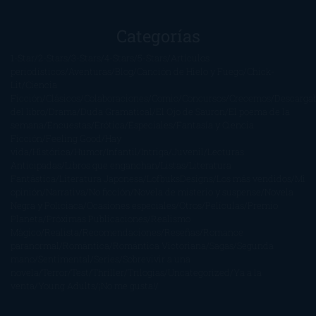
Categorías
1-Star
2-Stars
3-Stars
4-Stars
5-Stars
Artículos
periodísticos
Aventuras
Blog
Canción de Hielo y Fuego
Chick-
Lit
Ciencia
Ficción
Clásicos
Colaboraciones
Comic
Concursos
Crecemos
Descarga
del libro
Drama
Duda Gramatical
El Ojo de Sauron
El poema de la
semana
Encuestas
Erótica
Especiales
Fantasía y Ciencia
Ficción
Feeling Good
Hay
vida
Histórica
Humor
Infantil
Intriga
Juvenil
Lecturas
Anticipadas
Libros que enganchan
Listas
Literatura
Fantástica
Literatura Japonesa
LofbuksDesigns
Los más vendidos
Mi
opinión
Narrativa
No ficción
Novela de misterio y suspense
Novela
Negra y Policiaca
Ocasiones especiales
Otros
Películas
Premio
Planeta
Próximas Publicaciones
Realismo
Mágico
Realista
Recomendaciones
Reseñas
Romance
paranormal
Romántica
Romántica Victoriana
Sagas
Segunda
mano
Sentimental
Series
Sobrevivir a una
novela
Terror
Test
Thriller
Trilogías
Uncategorized
Ya a la
venta
Young Adults
¡No me gusta!