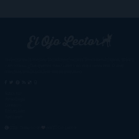
Un lector en la sombra. Escribo por escribir. Recomiendo libros. Blanco
y en botella. ¿Qué queréis más? Leed y no veáis tanta tele. O leed
mientras veis la tele, que eso es muy sano.
Sobre mí
Aviso Legal
Contacto
Editoriales
Ayúdame
2016. Creado con
por
El Ojo Lector
.