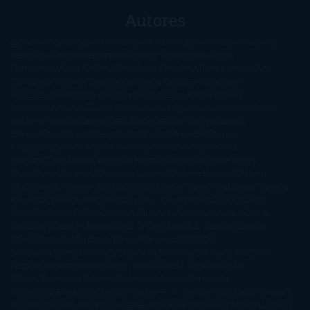
Autores
@ZoeSwinger
Abigail Gibbs
Adam Nevill
Adriana Rubens
Alaitz
Leceaga
Alberto Méndez
Alejandro Castroguer
Alexis
Harrington
Alice Kellen
Almudena Grandes
Altea Morgan
Ana
Cantarero
Andrew Davidson
Ángela Quintas
Angélique
Barbérat
Anna Todd
Anna Zaires
Annabel Pitcher
Anny
Peterson
Antonio Dikele Distefano
Art Spiegelman
Arturo Pérez-
Reverte
Audrey Carlan
Beth Kery
Beth Revis
Brittainy C.
Cherry
Camilla Läckberg
Carla Gràcia Mercadé
Carme
Chaparro
Carmen Martín Gaite
Caroline March
Celeste
Bradley
Celeste Ng
Charlaine Harris
Charles Dubow
Cherry
Chic
Cheryl Strayed
Christina Lauren
Colleen Hoover
Colleen
McCullough
Connie Willis
Cristina Prada
Daniel Glattauer
Daniela
Krien
Daphne du Maurier
Darynda Jones
David Crespo
David
Nicholls
David Safier
Deborah Harkness
Deborah Install
Diana
Gabaldon
Dolores Redondo
E. O. Chirovici
E.L. James
Eckhart
Tolle
Eduardo Mendoza
Elena Montagud
Elísabet
Benavent
Elisabeth Craft
Elisabeth Kostova
Emma Cline
Enric
Pardo
Erin Morgenstern
Erin Watt
Ernest Cline
Ernesto
Sábato
Estefanía Salyers
Federico Moccia
Fernando
Aramburu
Florencia Bonelli
George R. R. Martin
Gina Peral
Gregory
Maguire
Haruki Murakami
Helen Simonson
Henning Mankell
Henry