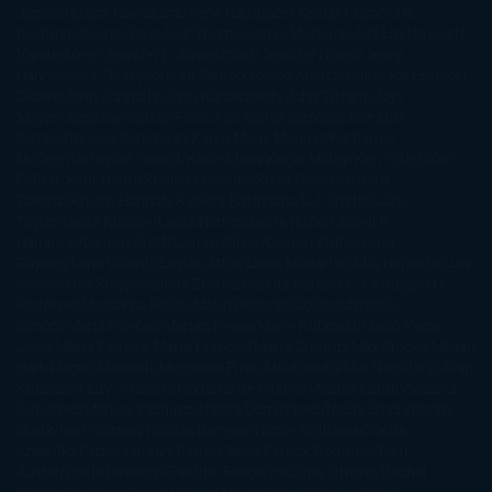
James
Hiromi Kawakami
Irene Hall
Isabel Keats
J. Lynn
J.K.
Rowling
Jacinto Rey
Jack Thorne
Jamie McGuire
Jeff Lindsay
Jeff
VanderMeer
Jennifer L. Armentrout
Jennifer Niven
Jenny
Han
Jessica Thompson
Jill Santopolo
Joe Abercrombie
Joe Hill
Joël
Dicker
John Connolly
John Katzenbach
John Tiffany
Jojo
Moyes
Jonathan Safran Foer
Jose Carlos Somoza
Jose Luis
Sampedro
José Saramago
Karen Marie Moning
Katharine
McGee
Katherine Pancol
Katie Khan
Katjia Millay
Ken Follet
Ken
Follett
Kent Haruf
Khaled Hosseini
Kiera Cass
Koushun
Takami
Kristin Hannah
Kyoichi Katayama
L.J. Smith
Laini
Taylor
Laura Kinsale
Laura Norton
Laura Nuño
Laurell K.
Hamilton
Lauren Groff
Lauren Oliver
Lauren Willig
Leisa
Rayven
Lena Valenti
Leylah Attar
Liane Moriarty
Lidia Herbada
Lisa
Jewell
Lisa Kleypas
Lucía Etxebarria
Luz Gabás
M. J. Arlidge
M.C.
Andrews
Macarena Berlín
Malin Persson Giolito
Marcello
Simoni
María Dueñas
Marian Keyes
Marie Rutkoski
Mario Vagas
Llosa
Marta Estrada
Marta Francés
Marta Quintín
Max Brooks
Megan
Hart
Megan Maxwell
Mercedes Pinto Maldonado
Mia Sheridan
Milan
Kundera
Milly Johnson
Moderna de Pueblo
Mónica Carillo
Mónica
Gutiérrez
Mónica Vázquez
Naiara Domínguez
Nalini Singh
Naomi
Novik
Neil Gaiman
Nicolas Barreau
Nicole Williams
Noelia
Amarillo
Pamela Aidan
Patrick Ness
Patrick Rothfuss
Paul
Auster
Paula Hawkins
Pauline Réage
Paullina Simons
Rachel