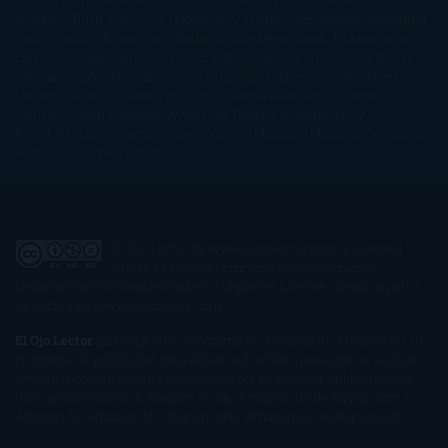
Gibson
Rainbow Rowell
Raine Miller
Robin Schone
Robin
Scoresby
Ruth Ware
S. J. Hooks
Sally Thorne
Sam Savage
Samantha
Young
Sandra Brown
Sara Ballarín
Sara Mesa
Sarah J. Maas
Sarah
Lark
Sarah MacLean
Saray García
Shari Lapena
Shea Olsen
Sherry
Thomas
Sophie Hannah
Sophie Kinsella
Stephen Chbosky
Stieg
Larsson
Susan Elizabeth Phillips
Susanna Kearsley
Suzanne
Collins
Sylvain Reynard
Sylvia Day
Tabitha Suzuma
Terry
Pratchett
Tracey Garvis Graves
Valerio Massimo Manfredi
Veronica
Rossi
Xuso Jones
Zahara
El Ojo Lector
by
www.elojolector.com
is licensed
under a
Creative Commons Reconocimiento-
NoComercial-SinObraDerivada 3.0 Unported License
. Creado a partir
de la obra en
www.elojolector.com
.
El Ojo Lector
participa en el Programa de Afiliados de Amazon EU, un
programa de publicidad para afiliados diseñado para ofrecer a sitios
web un modo de obtener comisiones por publicidad, publicitando e
incluyendo enlaces a Amazon.co.uk/ Amazon.de/ de.buyvip.com /
Amazon.fr/ Amazon.it/ it.buyvip.com/ Amazon.es/ es.buyvip.com.