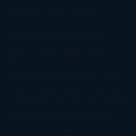
James
Hiromi Kawakami
Irene Hall
Isabel Keats
J. Lynn
J.K.
Rowling
Jacinto Rey
Jack Thorne
Jamie McGuire
Jeff Lindsay
Jeff
VanderMeer
Jennifer L. Armentrout
Jennifer Niven
Jenny
Han
Jessica Thompson
Jill Santopolo
Joe Abercrombie
Joe Hill
Joël
Dicker
John Connolly
John Katzenbach
John Tiffany
Jojo
Moyes
Jonathan Safran Foer
Jose Carlos Somoza
Jose Luis
Sampedro
José Saramago
Karen Marie Moning
Katharine
McGee
Katherine Pancol
Katie Khan
Katjia Millay
Ken Follet
Ken
Follett
Kent Haruf
Khaled Hosseini
Kiera Cass
Koushun
Takami
Kristin Hannah
Kyoichi Katayama
L.J. Smith
Laini
Taylor
Laura Kinsale
Laura Norton
Laura Nuño
Laurell K.
Hamilton
Lauren Groff
Lauren Oliver
Lauren Willig
Leisa
Rayven
Lena Valenti
Leylah Attar
Liane Moriarty
Lidia Herbada
Lisa
Jewell
Lisa Kleypas
Lucía Etxebarria
Luz Gabás
M. J. Arlidge
M.C.
Andrews
Macarena Berlín
Malin Persson Giolito
Marcello
Simoni
María Dueñas
Marian Keyes
Marie Rutkoski
Mario Vagas
Llosa
Marta Estrada
Marta Francés
Marta Quintín
Max Brooks
Megan
Hart
Megan Maxwell
Mercedes Pinto Maldonado
Mia Sheridan
Milan
Kundera
Milly Johnson
Moderna de Pueblo
Mónica Carillo
Mónica
Gutiérrez
Mónica Vázquez
Naiara Domínguez
Nalini Singh
Naomi
Novik
Neil Gaiman
Nicolas Barreau
Nicole Williams
Noelia
Amarillo
Pamela Aidan
Patrick Ness
Patrick Rothfuss
Paul
Auster
Paula Hawkins
Pauline Réage
Paullina Simons
Rachel