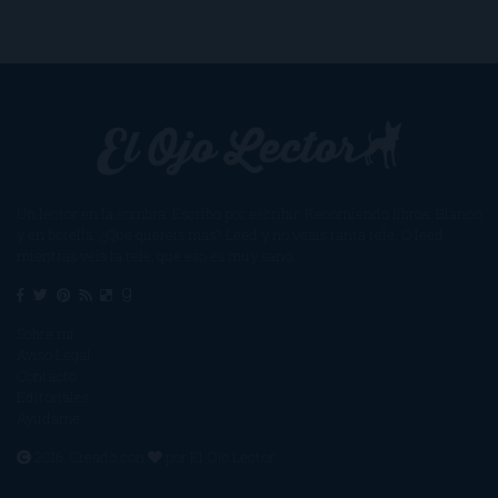
Un lector en la sombra. Escribo por escribir. Recomiendo libros. Blanco
y en botella. ¿Qué queréis más? Leed y no veáis tanta tele. O leed
mientras veis la tele, que eso es muy sano.
Sobre mí
Aviso Legal
Contacto
Editoriales
Ayúdame
2016. Creado con
por
El Ojo Lector
.