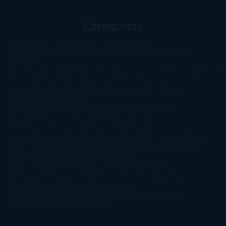
Categorías
1-Star
2-Stars
3-Stars
4-Stars
5-Stars
Artículos
periodísticos
Aventuras
Blog
Canción de Hielo y Fuego
Chick-
Lit
Ciencia
Ficción
Clásicos
Colaboraciones
Comic
Concursos
Crecemos
Descarga
del libro
Drama
Duda Gramatical
El Ojo de Sauron
El poema de la
semana
Encuestas
Erótica
Especiales
Fantasía y Ciencia
Ficción
Feeling Good
Hay
vida
Histórica
Humor
Infantil
Intriga
Juvenil
Lecturas
Anticipadas
Libros que enganchan
Listas
Literatura
Fantástica
Literatura Japonesa
LofbuksDesigns
Los más vendidos
Mi
opinión
Narrativa
No ficción
Novela de misterio y suspense
Novela
Negra y Policiaca
Ocasiones especiales
Otros
Películas
Premio
Planeta
Próximas Publicaciones
Realismo
Mágico
Realista
Recomendaciones
Reseñas
Romance
paranormal
Romántica
Romántica Victoriana
Sagas
Segunda
mano
Sentimental
Series
Sobrevivir a una
novela
Terror
Test
Thriller
Trilogías
Uncategorized
Ya a la
venta
Young Adults
¡No me gusta!