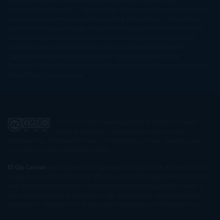
Gibson
Rainbow Rowell
Raine Miller
Robin Schone
Robin
Scoresby
Ruth Ware
S. J. Hooks
Sally Thorne
Sam Savage
Samantha
Young
Sandra Brown
Sara Ballarín
Sara Mesa
Sarah J. Maas
Sarah
Lark
Sarah MacLean
Saray García
Shari Lapena
Shea Olsen
Sherry
Thomas
Sophie Hannah
Sophie Kinsella
Stephen Chbosky
Stieg
Larsson
Susan Elizabeth Phillips
Susanna Kearsley
Suzanne
Collins
Sylvain Reynard
Sylvia Day
Tabitha Suzuma
Terry
Pratchett
Tracey Garvis Graves
Valerio Massimo Manfredi
Veronica
Rossi
Xuso Jones
Zahara
El Ojo Lector
by
www.elojolector.com
is licensed
under a
Creative Commons Reconocimiento-
NoComercial-SinObraDerivada 3.0 Unported License
. Creado a partir
de la obra en
www.elojolector.com
.
El Ojo Lector
participa en el Programa de Afiliados de Amazon EU, un
programa de publicidad para afiliados diseñado para ofrecer a sitios
web un modo de obtener comisiones por publicidad, publicitando e
incluyendo enlaces a Amazon.co.uk/ Amazon.de/ de.buyvip.com /
Amazon.fr/ Amazon.it/ it.buyvip.com/ Amazon.es/ es.buyvip.com.