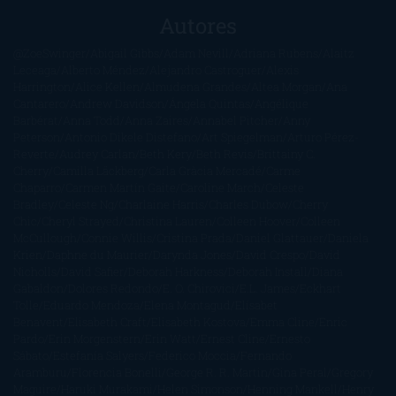
Autores
@ZoeSwinger
Abigail Gibbs
Adam Nevill
Adriana Rubens
Alaitz
Leceaga
Alberto Méndez
Alejandro Castroguer
Alexis
Harrington
Alice Kellen
Almudena Grandes
Altea Morgan
Ana
Cantarero
Andrew Davidson
Ángela Quintas
Angélique
Barbérat
Anna Todd
Anna Zaires
Annabel Pitcher
Anny
Peterson
Antonio Dikele Distefano
Art Spiegelman
Arturo Pérez-
Reverte
Audrey Carlan
Beth Kery
Beth Revis
Brittainy C.
Cherry
Camilla Läckberg
Carla Gràcia Mercadé
Carme
Chaparro
Carmen Martín Gaite
Caroline March
Celeste
Bradley
Celeste Ng
Charlaine Harris
Charles Dubow
Cherry
Chic
Cheryl Strayed
Christina Lauren
Colleen Hoover
Colleen
McCullough
Connie Willis
Cristina Prada
Daniel Glattauer
Daniela
Krien
Daphne du Maurier
Darynda Jones
David Crespo
David
Nicholls
David Safier
Deborah Harkness
Deborah Install
Diana
Gabaldon
Dolores Redondo
E. O. Chirovici
E.L. James
Eckhart
Tolle
Eduardo Mendoza
Elena Montagud
Elísabet
Benavent
Elisabeth Craft
Elisabeth Kostova
Emma Cline
Enric
Pardo
Erin Morgenstern
Erin Watt
Ernest Cline
Ernesto
Sábato
Estefanía Salyers
Federico Moccia
Fernando
Aramburu
Florencia Bonelli
George R. R. Martin
Gina Peral
Gregory
Maguire
Haruki Murakami
Helen Simonson
Henning Mankell
Henry