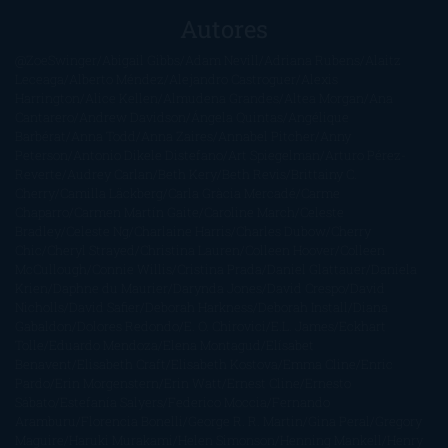
Autores
@ZoeSwinger
Abigail Gibbs
Adam Nevill
Adriana Rubens
Alaitz
Leceaga
Alberto Méndez
Alejandro Castroguer
Alexis
Harrington
Alice Kellen
Almudena Grandes
Altea Morgan
Ana
Cantarero
Andrew Davidson
Ángela Quintas
Angélique
Barbérat
Anna Todd
Anna Zaires
Annabel Pitcher
Anny
Peterson
Antonio Dikele Distefano
Art Spiegelman
Arturo Pérez-
Reverte
Audrey Carlan
Beth Kery
Beth Revis
Brittainy C.
Cherry
Camilla Läckberg
Carla Gràcia Mercadé
Carme
Chaparro
Carmen Martín Gaite
Caroline March
Celeste
Bradley
Celeste Ng
Charlaine Harris
Charles Dubow
Cherry
Chic
Cheryl Strayed
Christina Lauren
Colleen Hoover
Colleen
McCullough
Connie Willis
Cristina Prada
Daniel Glattauer
Daniela
Krien
Daphne du Maurier
Darynda Jones
David Crespo
David
Nicholls
David Safier
Deborah Harkness
Deborah Install
Diana
Gabaldon
Dolores Redondo
E. O. Chirovici
E.L. James
Eckhart
Tolle
Eduardo Mendoza
Elena Montagud
Elísabet
Benavent
Elisabeth Craft
Elisabeth Kostova
Emma Cline
Enric
Pardo
Erin Morgenstern
Erin Watt
Ernest Cline
Ernesto
Sábato
Estefanía Salyers
Federico Moccia
Fernando
Aramburu
Florencia Bonelli
George R. R. Martin
Gina Peral
Gregory
Maguire
Haruki Murakami
Helen Simonson
Henning Mankell
Henry