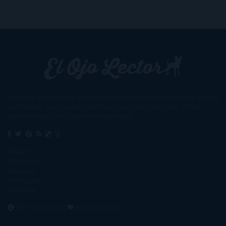
Un lector en la sombra. Escribo por escribir. Recomiendo libros. Blanco
y en botella. ¿Qué queréis más? Leed y no veáis tanta tele. O leed
mientras veis la tele, que eso es muy sano.
Sobre mí
Aviso Legal
Contacto
Editoriales
Ayúdame
2016. Creado con
por
El Ojo Lector
.