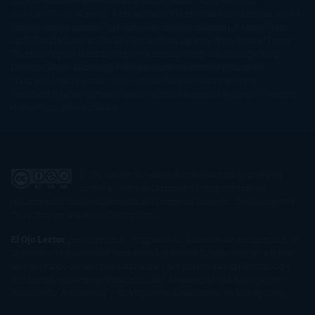
Gibson
Rainbow Rowell
Raine Miller
Robin Schone
Robin
Scoresby
Ruth Ware
S. J. Hooks
Sally Thorne
Sam Savage
Samantha
Young
Sandra Brown
Sara Ballarín
Sara Mesa
Sarah J. Maas
Sarah
Lark
Sarah MacLean
Saray García
Shari Lapena
Shea Olsen
Sherry
Thomas
Sophie Hannah
Sophie Kinsella
Stephen Chbosky
Stieg
Larsson
Susan Elizabeth Phillips
Susanna Kearsley
Suzanne
Collins
Sylvain Reynard
Sylvia Day
Tabitha Suzuma
Terry
Pratchett
Tracey Garvis Graves
Valerio Massimo Manfredi
Veronica
Rossi
Xuso Jones
Zahara
El Ojo Lector
by
www.elojolector.com
is licensed
under a
Creative Commons Reconocimiento-
NoComercial-SinObraDerivada 3.0 Unported License
. Creado a partir
de la obra en
www.elojolector.com
.
El Ojo Lector
participa en el Programa de Afiliados de Amazon EU, un
programa de publicidad para afiliados diseñado para ofrecer a sitios
web un modo de obtener comisiones por publicidad, publicitando e
incluyendo enlaces a Amazon.co.uk/ Amazon.de/ de.buyvip.com /
Amazon.fr/ Amazon.it/ it.buyvip.com/ Amazon.es/ es.buyvip.com.