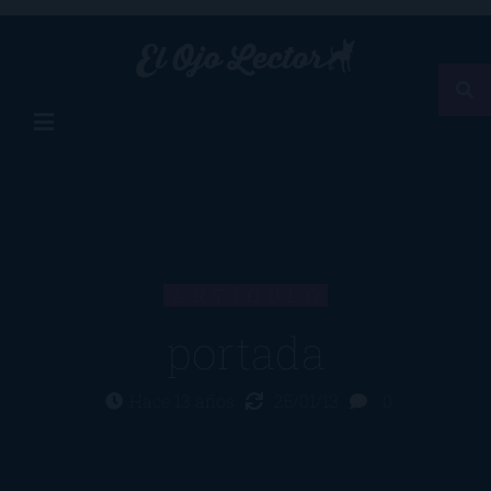
ARTÍCULO
portada
Hace 13 años
25/01/13
0