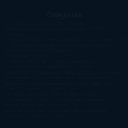
Categorías
1-Star
2-Stars
3-Stars
4-Stars
5-Stars
Artículos
periodísticos
Aventuras
Blog
Canción de Hielo y Fuego
Chick-
Lit
Ciencia
Ficción
Clásicos
Colaboraciones
Comic
Concursos
Crecemos
Descarga
del libro
Drama
Duda Gramatical
El Ojo de Sauron
El poema de la
semana
Encuestas
Erótica
Especiales
Fantasía y Ciencia
Ficción
Feeling Good
Hay
vida
Histórica
Humor
Infantil
Intriga
Juvenil
Lecturas
Anticipadas
Libros que enganchan
Listas
Literatura
Fantástica
Literatura Japonesa
LofbuksDesigns
Los más vendidos
Mi
opinión
Narrativa
No ficción
Novela de misterio y suspense
Novela
Negra y Policiaca
Ocasiones especiales
Otros
Películas
Premio
Planeta
Próximas Publicaciones
Realismo
Mágico
Realista
Recomendaciones
Reseñas
Romance
paranormal
Romántica
Romántica Victoriana
Sagas
Segunda
mano
Sentimental
Series
Sobrevivir a una
novela
Terror
Test
Thriller
Trilogías
Uncategorized
Ya a la
venta
Young Adults
¡No me gusta!