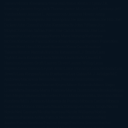
James
Hiromi Kawakami
Irene Hall
Isabel Keats
J. Lynn
J.K.
Rowling
Jacinto Rey
Jack Thorne
Jamie McGuire
Jeff Lindsay
Jeff
VanderMeer
Jennifer L. Armentrout
Jennifer Niven
Jenny
Han
Jessica Thompson
Jill Santopolo
Joe Abercrombie
Joe Hill
Joël
Dicker
John Connolly
John Katzenbach
John Tiffany
Jojo
Moyes
Jonathan Safran Foer
Jose Carlos Somoza
Jose Luis
Sampedro
José Saramago
Karen Marie Moning
Katharine
McGee
Katherine Pancol
Katie Khan
Katjia Millay
Ken Follet
Ken
Follett
Kent Haruf
Khaled Hosseini
Kiera Cass
Koushun
Takami
Kristin Hannah
Kyoichi Katayama
L.J. Smith
Laini
Taylor
Laura Kinsale
Laura Norton
Laura Nuño
Laurell K.
Hamilton
Lauren Groff
Lauren Oliver
Lauren Willig
Leisa
Rayven
Lena Valenti
Leylah Attar
Liane Moriarty
Lidia Herbada
Lisa
Jewell
Lisa Kleypas
Lucía Etxebarria
Luz Gabás
M. J. Arlidge
M.C.
Andrews
Macarena Berlín
Malin Persson Giolito
Marcello
Simoni
María Dueñas
Marian Keyes
Marie Rutkoski
Mario Vagas
Llosa
Marta Estrada
Marta Francés
Marta Quintín
Max Brooks
Megan
Hart
Megan Maxwell
Mercedes Pinto Maldonado
Mia Sheridan
Milan
Kundera
Milly Johnson
Moderna de Pueblo
Mónica Carillo
Mónica
Gutiérrez
Mónica Vázquez
Naiara Domínguez
Nalini Singh
Naomi
Novik
Neil Gaiman
Nicolas Barreau
Nicole Williams
Noelia
Amarillo
Pamela Aidan
Patrick Ness
Patrick Rothfuss
Paul
Auster
Paula Hawkins
Pauline Réage
Paullina Simons
Rachel