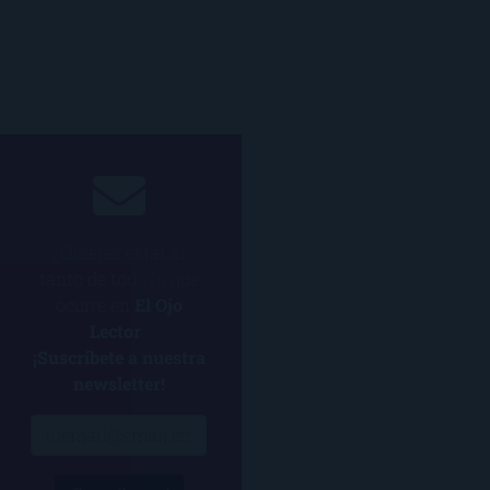
¿Quieres estar al
tanto de todo lo que
ocurre en
El Ojo
Lector
?
¡Suscríbete a nuestra
newsletter!