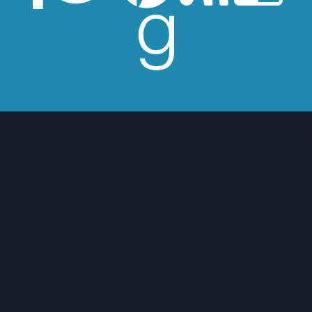
esperes críticas edulcoradas; no las
 o para mejor :)