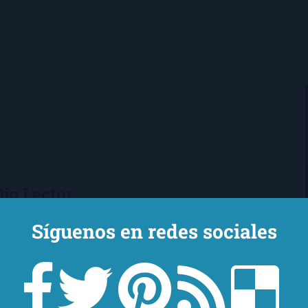
Ojo Lector
encanta leer. Vivo en Sevilla
Síguenos en redes sociales
mi novio y mi chihuahua-pantera
 de Los Beatles, me encantan los
macs, el Real Betis Balompié y las
sde 2008, leo y reseño en la sombra.