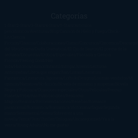
Categorías
1-Star
2-Stars
3-Stars
4-Stars
5-Stars
Artículos
periodísticos
Aventuras
Blog
Canción de Hielo y Fuego
Chick-
Lit
Ciencia
Ficción
Clásicos
Colaboraciones
Comic
Concursos
Crecemos
Descarga
del libro
Drama
Duda Gramatical
El Ojo de Sauron
El poema de la
semana
Encuestas
Erótica
Especiales
Fantasía y Ciencia
Ficción
Feeling Good
Hay
vida
Histórica
Humor
Infantil
Intriga
Juvenil
Lecturas
Anticipadas
Libros que enganchan
Listas
Literatura
Fantástica
Literatura Japonesa
LofbuksDesigns
Los más vendidos
Mi
opinión
Narrativa
No ficción
Novela de misterio y suspense
Novela
Negra y Policiaca
Ocasiones especiales
Otros
Películas
Premio
Planeta
Próximas Publicaciones
Realismo
Mágico
Realista
Recomendaciones
Reseñas
Romance
paranormal
Romántica
Romántica Victoriana
Sagas
Segunda
mano
Sentimental
Series
Sobrevivir a una
novela
Terror
Test
Thriller
Trilogías
Uncategorized
Ya a la
venta
Young Adults
¡No me gusta!