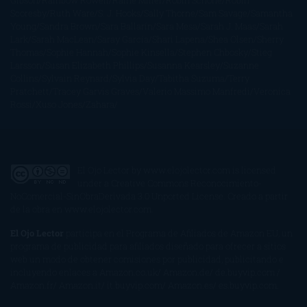
Gibson
Rainbow Rowell
Raine Miller
Robin Schone
Robin
Scoresby
Ruth Ware
S. J. Hooks
Sally Thorne
Sam Savage
Samantha
Young
Sandra Brown
Sara Ballarín
Sara Mesa
Sarah J. Maas
Sarah
Lark
Sarah MacLean
Saray García
Shari Lapena
Shea Olsen
Sherry
Thomas
Sophie Hannah
Sophie Kinsella
Stephen Chbosky
Stieg
Larsson
Susan Elizabeth Phillips
Susanna Kearsley
Suzanne
Collins
Sylvain Reynard
Sylvia Day
Tabitha Suzuma
Terry
Pratchett
Tracey Garvis Graves
Valerio Massimo Manfredi
Veronica
Rossi
Xuso Jones
Zahara
El Ojo Lector
by
www.elojolector.com
is licensed
under a
Creative Commons Reconocimiento-
NoComercial-SinObraDerivada 3.0 Unported License
. Creado a partir
de la obra en
www.elojolector.com
.
El Ojo Lector
participa en el Programa de Afiliados de Amazon EU, un
programa de publicidad para afiliados diseñado para ofrecer a sitios
web un modo de obtener comisiones por publicidad, publicitando e
incluyendo enlaces a Amazon.co.uk/ Amazon.de/ de.buyvip.com /
Amazon.fr/ Amazon.it/ it.buyvip.com/ Amazon.es/ es.buyvip.com.