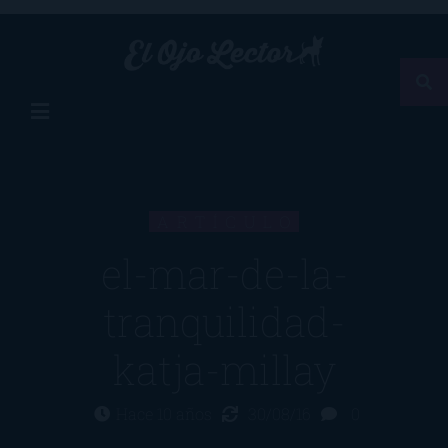
ARTÍCULO
el-mar-de-la-
tranquilidad-
katja-millay
Hace 10 años
30/08/16
0