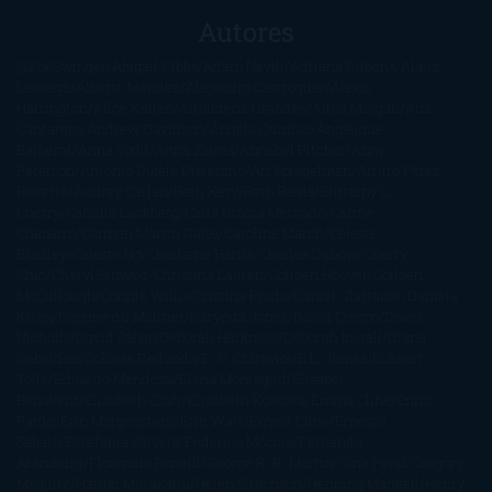
Autores
@ZoeSwinger
Abigail Gibbs
Adam Nevill
Adriana Rubens
Alaitz
Leceaga
Alberto Méndez
Alejandro Castroguer
Alexis
Harrington
Alice Kellen
Almudena Grandes
Altea Morgan
Ana
Cantarero
Andrew Davidson
Ángela Quintas
Angélique
Barbérat
Anna Todd
Anna Zaires
Annabel Pitcher
Anny
Peterson
Antonio Dikele Distefano
Art Spiegelman
Arturo Pérez-
Reverte
Audrey Carlan
Beth Kery
Beth Revis
Brittainy C.
Cherry
Camilla Läckberg
Carla Gràcia Mercadé
Carme
Chaparro
Carmen Martín Gaite
Caroline March
Celeste
Bradley
Celeste Ng
Charlaine Harris
Charles Dubow
Cherry
Chic
Cheryl Strayed
Christina Lauren
Colleen Hoover
Colleen
McCullough
Connie Willis
Cristina Prada
Daniel Glattauer
Daniela
Krien
Daphne du Maurier
Darynda Jones
David Crespo
David
Nicholls
David Safier
Deborah Harkness
Deborah Install
Diana
Gabaldon
Dolores Redondo
E. O. Chirovici
E.L. James
Eckhart
Tolle
Eduardo Mendoza
Elena Montagud
Elísabet
Benavent
Elisabeth Craft
Elisabeth Kostova
Emma Cline
Enric
Pardo
Erin Morgenstern
Erin Watt
Ernest Cline
Ernesto
Sábato
Estefanía Salyers
Federico Moccia
Fernando
Aramburu
Florencia Bonelli
George R. R. Martin
Gina Peral
Gregory
Maguire
Haruki Murakami
Helen Simonson
Henning Mankell
Henry