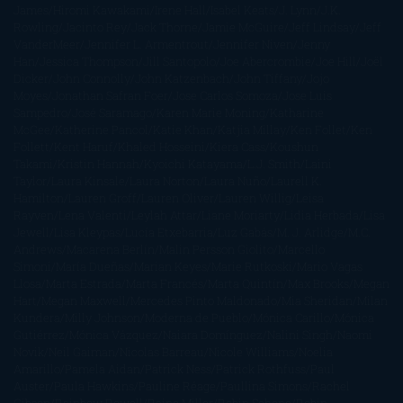
James
Hiromi Kawakami
Irene Hall
Isabel Keats
J. Lynn
J.K.
Rowling
Jacinto Rey
Jack Thorne
Jamie McGuire
Jeff Lindsay
Jeff
VanderMeer
Jennifer L. Armentrout
Jennifer Niven
Jenny
Han
Jessica Thompson
Jill Santopolo
Joe Abercrombie
Joe Hill
Joël
Dicker
John Connolly
John Katzenbach
John Tiffany
Jojo
Moyes
Jonathan Safran Foer
Jose Carlos Somoza
Jose Luis
Sampedro
José Saramago
Karen Marie Moning
Katharine
McGee
Katherine Pancol
Katie Khan
Katjia Millay
Ken Follet
Ken
Follett
Kent Haruf
Khaled Hosseini
Kiera Cass
Koushun
Takami
Kristin Hannah
Kyoichi Katayama
L.J. Smith
Laini
Taylor
Laura Kinsale
Laura Norton
Laura Nuño
Laurell K.
Hamilton
Lauren Groff
Lauren Oliver
Lauren Willig
Leisa
Rayven
Lena Valenti
Leylah Attar
Liane Moriarty
Lidia Herbada
Lisa
Jewell
Lisa Kleypas
Lucía Etxebarria
Luz Gabás
M. J. Arlidge
M.C.
Andrews
Macarena Berlín
Malin Persson Giolito
Marcello
Simoni
María Dueñas
Marian Keyes
Marie Rutkoski
Mario Vagas
Llosa
Marta Estrada
Marta Francés
Marta Quintín
Max Brooks
Megan
Hart
Megan Maxwell
Mercedes Pinto Maldonado
Mia Sheridan
Milan
Kundera
Milly Johnson
Moderna de Pueblo
Mónica Carillo
Mónica
Gutiérrez
Mónica Vázquez
Naiara Domínguez
Nalini Singh
Naomi
Novik
Neil Gaiman
Nicolas Barreau
Nicole Williams
Noelia
Amarillo
Pamela Aidan
Patrick Ness
Patrick Rothfuss
Paul
Auster
Paula Hawkins
Pauline Réage
Paullina Simons
Rachel