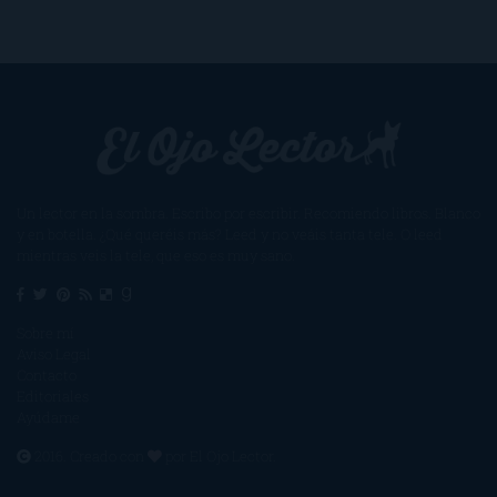
Un lector en la sombra. Escribo por escribir. Recomiendo libros. Blanco
y en botella. ¿Qué queréis más? Leed y no veáis tanta tele. O leed
mientras veis la tele, que eso es muy sano.
Sobre mí
Aviso Legal
Contacto
Editoriales
Ayúdame
2016. Creado con
por
El Ojo Lector
.