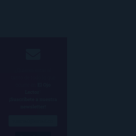
¿Quieres estar al
tanto de todo lo que
ocurre en
El Ojo
Lector
?
¡Suscríbete a nuestra
newsletter!