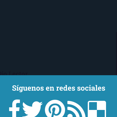
Ojo Lector
encanta leer. Vivo en Sevilla
Síguenos en redes sociales
mi novio y mi chihuahua-pantera
 de Los Beatles, me encantan los
macs, el Real Betis Balompié y las
sde 2008, leo y reseño en la sombra.