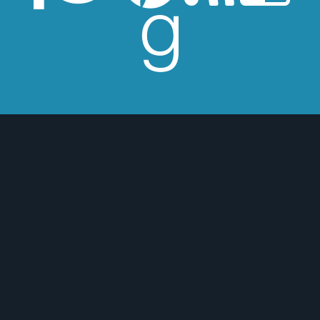
esperes críticas edulcoradas; no las
 o para mejor :)