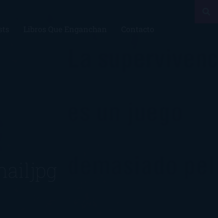
sts
Libros Que Enganchan
Contacto
ailjpg