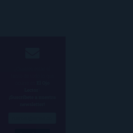
¿Quieres estar al
tanto de todo lo que
ocurre en
El Ojo
Lector
?
¡Suscríbete a nuestra
newsletter!