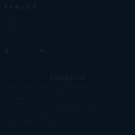
Sobre mí
Aviso Legal
Contacto
Editoriales
Ayúdame
2016. Creado con
por
El Ojo Lector
.
Categorías
1-Star
2-Stars
3-Stars
4-Stars
5-Stars
Artículos
periodísticos
Aventuras
Blog
Canción de Hielo y Fuego
Chick-
Lit
Ciencia
Ficción
Clásicos
Colaboraciones
Comic
Concursos
Crecemos
Descarga
del libro
Drama
Duda Gramatical
El Ojo de Sauron
El poema de la
semana
Encuestas
Erótica
Especiales
Fantasía y Ciencia
Ficción
Feeling Good
Hay
vida
Histórica
Humor
Infantil
Intriga
Juvenil
Lecturas
Anticipadas
Libros que enganchan
Listas
Literatura