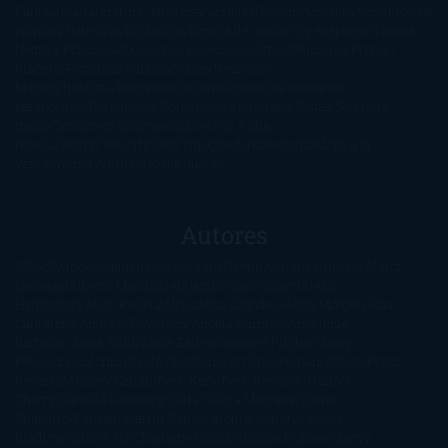
Fantástica
Literatura Japonesa
LofbuksDesigns
Los más vendidos
Mi
opinión
Narrativa
No ficción
Novela de misterio y suspense
Novela
Negra y Policiaca
Ocasiones especiales
Otros
Películas
Premio
Planeta
Próximas Publicaciones
Realismo
Mágico
Realista
Recomendaciones
Reseñas
Romance
paranormal
Romántica
Romántica Victoriana
Sagas
Segunda
mano
Sentimental
Series
Sobrevivir a una
novela
Terror
Test
Thriller
Trilogías
Uncategorized
Ya a la
venta
Young Adults
¡No me gusta!
Autores
@ZoeSwinger
Abigail Gibbs
Adam Nevill
Adriana Rubens
Alaitz
Leceaga
Alberto Méndez
Alejandro Castroguer
Alexis
Harrington
Alice Kellen
Almudena Grandes
Altea Morgan
Ana
Cantarero
Andrew Davidson
Ángela Quintas
Angélique
Barbérat
Anna Todd
Anna Zaires
Annabel Pitcher
Anny
Peterson
Antonio Dikele Distefano
Art Spiegelman
Arturo Pérez-
Reverte
Audrey Carlan
Beth Kery
Beth Revis
Brittainy C.
Cherry
Camilla Läckberg
Carla Gràcia Mercadé
Carme
Chaparro
Carmen Martín Gaite
Caroline March
Celeste
Bradley
Celeste Ng
Charlaine Harris
Charles Dubow
Cherry