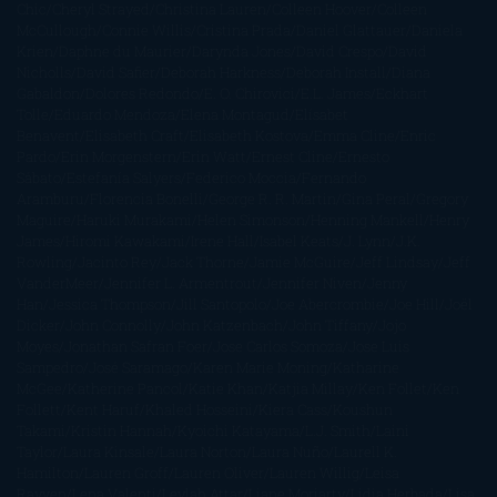
Chic
Cheryl Strayed
Christina Lauren
Colleen Hoover
Colleen
McCullough
Connie Willis
Cristina Prada
Daniel Glattauer
Daniela
Krien
Daphne du Maurier
Darynda Jones
David Crespo
David
Nicholls
David Safier
Deborah Harkness
Deborah Install
Diana
Gabaldon
Dolores Redondo
E. O. Chirovici
E.L. James
Eckhart
Tolle
Eduardo Mendoza
Elena Montagud
Elísabet
Benavent
Elisabeth Craft
Elisabeth Kostova
Emma Cline
Enric
Pardo
Erin Morgenstern
Erin Watt
Ernest Cline
Ernesto
Sábato
Estefanía Salyers
Federico Moccia
Fernando
Aramburu
Florencia Bonelli
George R. R. Martin
Gina Peral
Gregory
Maguire
Haruki Murakami
Helen Simonson
Henning Mankell
Henry
James
Hiromi Kawakami
Irene Hall
Isabel Keats
J. Lynn
J.K.
Rowling
Jacinto Rey
Jack Thorne
Jamie McGuire
Jeff Lindsay
Jeff
VanderMeer
Jennifer L. Armentrout
Jennifer Niven
Jenny
Han
Jessica Thompson
Jill Santopolo
Joe Abercrombie
Joe Hill
Joël
Dicker
John Connolly
John Katzenbach
John Tiffany
Jojo
Moyes
Jonathan Safran Foer
Jose Carlos Somoza
Jose Luis
Sampedro
José Saramago
Karen Marie Moning
Katharine
McGee
Katherine Pancol
Katie Khan
Katjia Millay
Ken Follet
Ken
Follett
Kent Haruf
Khaled Hosseini
Kiera Cass
Koushun
Takami
Kristin Hannah
Kyoichi Katayama
L.J. Smith
Laini
Taylor
Laura Kinsale
Laura Norton
Laura Nuño
Laurell K.
Hamilton
Lauren Groff
Lauren Oliver
Lauren Willig
Leisa
Rayven
Lena Valenti
Leylah Attar
Liane Moriarty
Lidia Herbada
Lisa