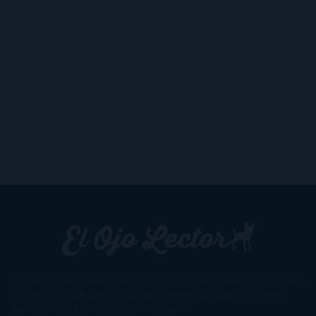
Un lector en la sombra. Escribo por escribir. Recomiendo libros. Blanco
y en botella. ¿Qué queréis más? Leed y no veáis tanta tele. O leed
mientras veis la tele, que eso es muy sano.