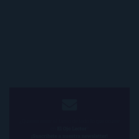
¿Quieres estar al tanto de todo lo que ocurre
en
El Ojo Lector
?
¡Suscríbete a nuestra newsletter!