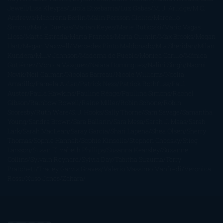
Jewell
Lisa Kleypas
Lucía Etxebarria
Luz Gabás
M. J. Arlidge
M.C.
Andrews
Macarena Berlín
Malin Persson Giolito
Marcello
Simoni
María Dueñas
Marian Keyes
Marie Rutkoski
Mario Vagas
Llosa
Marta Estrada
Marta Francés
Marta Quintín
Max Brooks
Megan
Hart
Megan Maxwell
Mercedes Pinto Maldonado
Mia Sheridan
Milan
Kundera
Milly Johnson
Moderna de Pueblo
Mónica Carillo
Mónica
Gutiérrez
Mónica Vázquez
Naiara Domínguez
Nalini Singh
Naomi
Novik
Neil Gaiman
Nicolas Barreau
Nicole Williams
Noelia
Amarillo
Pamela Aidan
Patrick Ness
Patrick Rothfuss
Paul
Auster
Paula Hawkins
Pauline Réage
Paullina Simons
Rachel
Gibson
Rainbow Rowell
Raine Miller
Robin Schone
Robin
Scoresby
Ruth Ware
S. J. Hooks
Sally Thorne
Sam Savage
Samantha
Young
Sandra Brown
Sara Ballarín
Sara Mesa
Sarah J. Maas
Sarah
Lark
Sarah MacLean
Saray García
Shari Lapena
Shea Olsen
Sherry
Thomas
Sophie Hannah
Sophie Kinsella
Stephen Chbosky
Stieg
Larsson
Susan Elizabeth Phillips
Susanna Kearsley
Suzanne
Collins
Sylvain Reynard
Sylvia Day
Tabitha Suzuma
Terry
Pratchett
Tracey Garvis Graves
Valerio Massimo Manfredi
Veronica
Rossi
Xuso Jones
Zahara