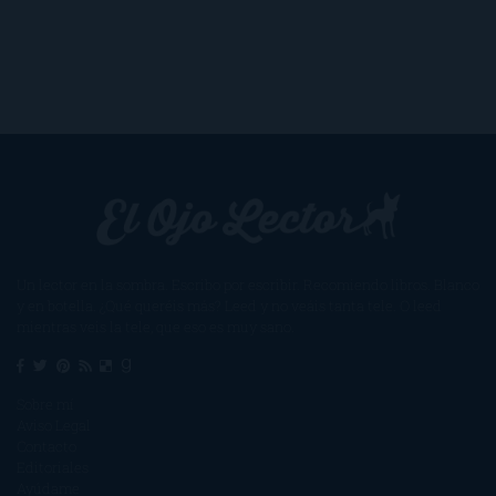
Un lector en la sombra. Escribo por escribir. Recomiendo libros. Blanco
y en botella. ¿Qué queréis más? Leed y no veáis tanta tele. O leed
mientras veis la tele, que eso es muy sano.
Sobre mí
Aviso Legal
Contacto
Editoriales
Ayúdame