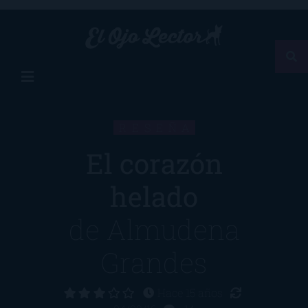
RESEÑA
El corazón
helado
de
Almudena
Grandes
Hace 15 años