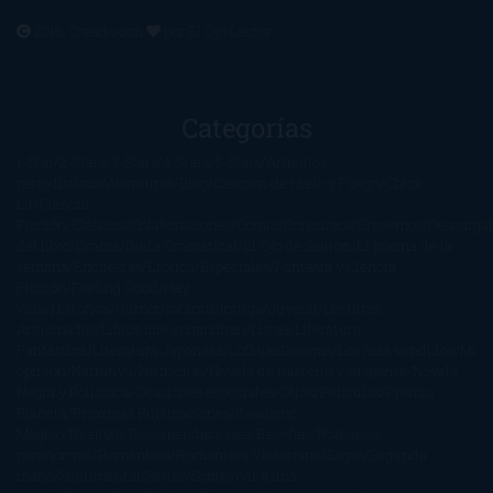
2016. Creado con
por
El Ojo Lector
.
Categorías
1-Star
2-Stars
3-Stars
4-Stars
5-Stars
Artículos
periodísticos
Aventuras
Blog
Canción de Hielo y Fuego
Chick-
Lit
Ciencia
Ficción
Clásicos
Colaboraciones
Comic
Concursos
Crecemos
Descarga
del libro
Drama
Duda Gramatical
El Ojo de Sauron
El poema de la
semana
Encuestas
Erótica
Especiales
Fantasía y Ciencia
Ficción
Feeling Good
Hay
vida
Histórica
Humor
Infantil
Intriga
Juvenil
Lecturas
Anticipadas
Libros que enganchan
Listas
Literatura
Fantástica
Literatura Japonesa
LofbuksDesigns
Los más vendidos
Mi
opinión
Narrativa
No ficción
Novela de misterio y suspense
Novela
Negra y Policiaca
Ocasiones especiales
Otros
Películas
Premio
Planeta
Próximas Publicaciones
Realismo
Mágico
Realista
Recomendaciones
Reseñas
Romance
paranormal
Romántica
Romántica Victoriana
Sagas
Segunda
mano
Sentimental
Series
Sobrevivir a una