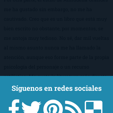
me ha gustado sin embargo, no me ha
cautivado. Creo que es un libro que está muy
bien escrito no obstante, por momentos, se
me antoja muy tedioso. No sé, dar mil vueltas
al mismo asunto nunca me ha llamado la
atención, aunque eso forme parte de la propia
psicología del personaje o un recurso
estilístico. Me gusta la literatura más directa.
Síguenos en redes sociales
En definitiva
«
El Corazón Helado
» de Almudena Grandes
no está mal. Conozco a muchas personas a