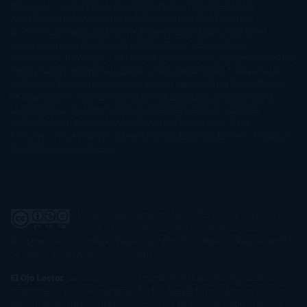
Novik
Neil Gaiman
Nicolas Barreau
Nicole Williams
Noelia
Amarillo
Pamela Aidan
Patrick Ness
Patrick Rothfuss
Paul
Auster
Paula Hawkins
Pauline Réage
Paullina Simons
Rachel
Gibson
Rainbow Rowell
Raine Miller
Robin Schone
Robin
Scoresby
Ruth Ware
S. J. Hooks
Sally Thorne
Sam Savage
Samantha
Young
Sandra Brown
Sara Ballarín
Sara Mesa
Sarah J. Maas
Sarah
Lark
Sarah MacLean
Saray García
Shari Lapena
Shea Olsen
Sherry
Thomas
Sophie Hannah
Sophie Kinsella
Stephen Chbosky
Stieg
Larsson
Susan Elizabeth Phillips
Susanna Kearsley
Suzanne
Collins
Sylvain Reynard
Sylvia Day
Tabitha Suzuma
Terry
Pratchett
Tracey Garvis Graves
Valerio Massimo Manfredi
Veronica
Rossi
Xuso Jones
Zahara
El Ojo Lector
by
www.elojolector.com
is licensed
under a
Creative Commons Reconocimiento-
NoComercial-SinObraDerivada 3.0 Unported License
. Creado a partir
de la obra en
www.elojolector.com
.
El Ojo Lector
participa en el Programa de Afiliados de Amazon EU, un
programa de publicidad para afiliados diseñado para ofrecer a sitios
web un modo de obtener comisiones por publicidad, publicitando e