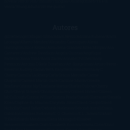
novela
Terror
Test
Thriller
Trilogías
Uncategorized
Ya a la
venta
Young Adults
¡No me gusta!
Autores
@ZoeSwinger
Abigail Gibbs
Adam Nevill
Adriana Rubens
Alaitz
Leceaga
Alberto Méndez
Alejandro Castroguer
Alexis
Harrington
Alice Kellen
Almudena Grandes
Altea Morgan
Ana
Cantarero
Andrew Davidson
Ángela Quintas
Angélique
Barbérat
Anna Todd
Anna Zaires
Annabel Pitcher
Anny
Peterson
Antonio Dikele Distefano
Art Spiegelman
Arturo Pérez-
Reverte
Audrey Carlan
Beth Kery
Beth Revis
Brittainy C.
Cherry
Camilla Läckberg
Carla Gràcia Mercadé
Carme
Chaparro
Carmen Martín Gaite
Caroline March
Celeste
Bradley
Celeste Ng
Charlaine Harris
Charles Dubow
Cherry
Chic
Cheryl Strayed
Christina Lauren
Colleen Hoover
Colleen
McCullough
Connie Willis
Cristina Prada
Daniel Glattauer
Daniela
Krien
Daphne du Maurier
Darynda Jones
David Crespo
David
Nicholls
David Safier
Deborah Harkness
Deborah Install
Diana
Gabaldon
Dolores Redondo
E. O. Chirovici
E.L. James
Eckhart
Tolle
Eduardo Mendoza
Elena Montagud
Elísabet
Benavent
Elisabeth Craft
Elisabeth Kostova
Emma Cline
Enric
Pardo
Erin Morgenstern
Erin Watt
Ernest Cline
Ernesto