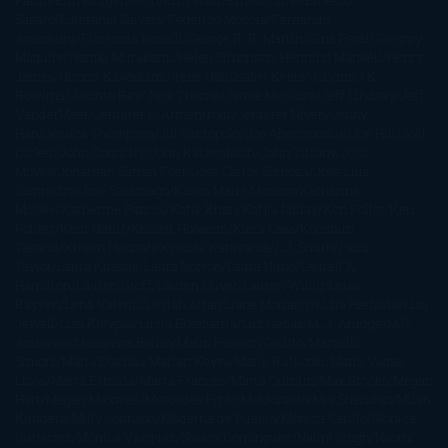
Sábato
Estefanía Salyers
Federico Moccia
Fernando
Aramburu
Florencia Bonelli
George R. R. Martin
Gina Peral
Gregory
Maguire
Haruki Murakami
Helen Simonson
Henning Mankell
Henry
James
Hiromi Kawakami
Irene Hall
Isabel Keats
J. Lynn
J.K.
Rowling
Jacinto Rey
Jack Thorne
Jamie McGuire
Jeff Lindsay
Jeff
VanderMeer
Jennifer L. Armentrout
Jennifer Niven
Jenny
Han
Jessica Thompson
Jill Santopolo
Joe Abercrombie
Joe Hill
Joël
Dicker
John Connolly
John Katzenbach
John Tiffany
Jojo
Moyes
Jonathan Safran Foer
Jose Carlos Somoza
Jose Luis
Sampedro
José Saramago
Karen Marie Moning
Katharine
McGee
Katherine Pancol
Katie Khan
Katjia Millay
Ken Follet
Ken
Follett
Kent Haruf
Khaled Hosseini
Kiera Cass
Koushun
Takami
Kristin Hannah
Kyoichi Katayama
L.J. Smith
Laini
Taylor
Laura Kinsale
Laura Norton
Laura Nuño
Laurell K.
Hamilton
Lauren Groff
Lauren Oliver
Lauren Willig
Leisa
Rayven
Lena Valenti
Leylah Attar
Liane Moriarty
Lidia Herbada
Lisa
Jewell
Lisa Kleypas
Lucía Etxebarria
Luz Gabás
M. J. Arlidge
M.C.
Andrews
Macarena Berlín
Malin Persson Giolito
Marcello
Simoni
María Dueñas
Marian Keyes
Marie Rutkoski
Mario Vagas
Llosa
Marta Estrada
Marta Francés
Marta Quintín
Max Brooks
Megan
Hart
Megan Maxwell
Mercedes Pinto Maldonado
Mia Sheridan
Milan
Kundera
Milly Johnson
Moderna de Pueblo
Mónica Carillo
Mónica
Gutiérrez
Mónica Vázquez
Naiara Domínguez
Nalini Singh
Naomi