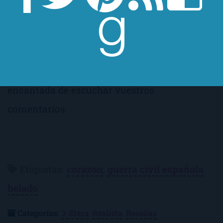
las que le ha encantado. Yo os animo a leerlo
pero, si no os engancha, no cometáis el
mismo error que yo. Si lo leéis (o ya lo habéis
leído) y os ha obnubilado, por favor, estaré
encantada de escuchar vuestros
comentarios.
Etiquetas
:
corazon
,
guerra civil española
,
helado
Categorías:
3-Stars
,
Realista
,
Reseñas