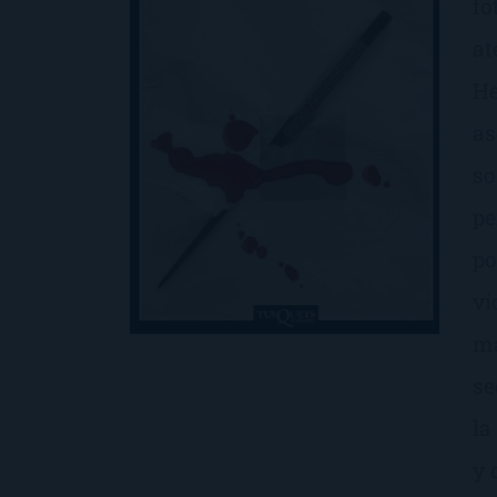
fo
at
He
as
so
pe
po
ví
ma
se
la
y 