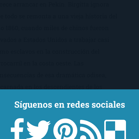
rece arrancar en Pekín. Birgitta ignora
e todo se remonta a una vieja historia del
o 1860, cuando miles de chinos fueron
evados a Estados Unidos a trabajar casi
mo esclavos en la construcción del
rrocarril en la costa oeste. Las
nsecuencias de esa dramática odisea,
carnada en los descendientes de los
rmanos Wu, San y Gou Si, llegan hasta la
Síguenos en redes sociales
nflictiva pero poderosa China del siglo
I, donde cruentas luchas de poder en el
no del Partido Comunista Chino están