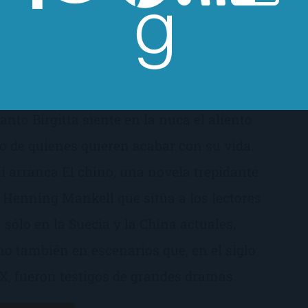
cidiendo el futuro del país a las puertas
 los Juegos Olímpicos. Pero su
rsecución del asesino, en solitario y al
rgen de la policía, se interrumpe en
anto Birgitta siente en la nuca el aliento
ío de quienes quieren acabar con su vida.
í arranca El chino, una novela trepidante
 Henning Mankell que sitúa a los lectores
 sólo en la Suecia y la China actuales,
no también en escenarios que, en el siglo
X, fueron testigos de grandes dramas.