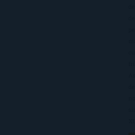
de
de
pe
ma
cu
fr
As
de
no
si
XI