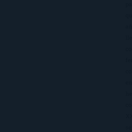
pa
qu
añ
ll
co
fe
co
en
he
co
XX
se