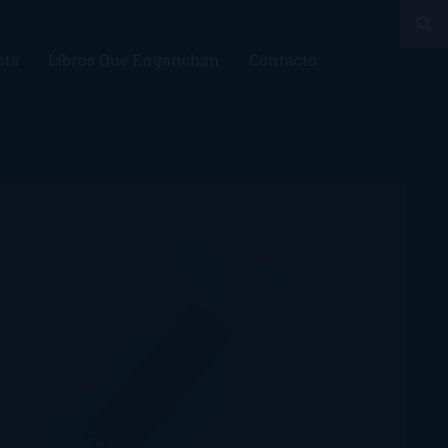
sts
Libros Que Enganchan
Contacto