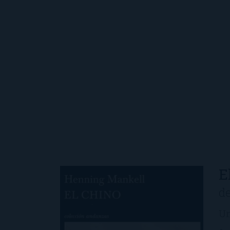
E
d
Un