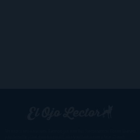
Un lector en la sombra. Escribo por escribir. Recomiendo libros. Blanco
y en botella. ¿Qué queréis más? Leed y no veáis tanta tele. O leed