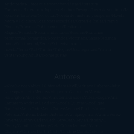
Anticipadas
Libros que enganchan
Listas
Literatura
Fantástica
Literatura Japonesa
LofbuksDesigns
Los más vendidos
Mi
opinión
Narrativa
No ficción
Novela de misterio y suspense
Novela
Negra y Policiaca
Ocasiones especiales
Otros
Películas
Premio
Planeta
Próximas Publicaciones
Realismo
Mágico
Realista
Recomendaciones
Reseñas
Romance
paranormal
Romántica
Romántica Victoriana
Sagas
Segunda
mano
Sentimental
Series
Sobrevivir a una
novela
Terror
Test
Thriller
Trilogías
Uncategorized
Ya a la
venta
Young Adults
¡No me gusta!
Autores
@ZoeSwinger
Abigail Gibbs
Adam Nevill
Adriana Rubens
Alaitz
Leceaga
Alberto Méndez
Alejandro Castroguer
Alexis
Harrington
Alice Kellen
Almudena Grandes
Altea Morgan
Ana
Cantarero
Andrew Davidson
Ángela Quintas
Angélique
Barbérat
Anna Todd
Anna Zaires
Annabel Pitcher
Anny
Peterson
Antonio Dikele Distefano
Art Spiegelman
Arturo Pérez-
Reverte
Audrey Carlan
Beth Kery
Beth Revis
Brittainy C.
Cherry
Camilla Läckberg
Carla Gràcia Mercadé
Carme
Chaparro
Carmen Martín Gaite
Caroline March
Celeste