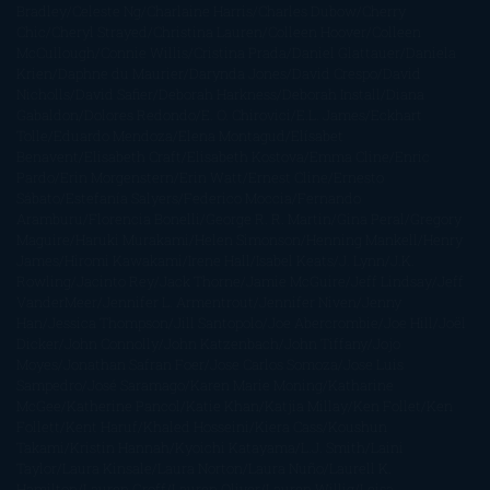
Bradley
Celeste Ng
Charlaine Harris
Charles Dubow
Cherry
Chic
Cheryl Strayed
Christina Lauren
Colleen Hoover
Colleen
McCullough
Connie Willis
Cristina Prada
Daniel Glattauer
Daniela
Krien
Daphne du Maurier
Darynda Jones
David Crespo
David
Nicholls
David Safier
Deborah Harkness
Deborah Install
Diana
Gabaldon
Dolores Redondo
E. O. Chirovici
E.L. James
Eckhart
Tolle
Eduardo Mendoza
Elena Montagud
Elísabet
Benavent
Elisabeth Craft
Elisabeth Kostova
Emma Cline
Enric
Pardo
Erin Morgenstern
Erin Watt
Ernest Cline
Ernesto
Sábato
Estefanía Salyers
Federico Moccia
Fernando
Aramburu
Florencia Bonelli
George R. R. Martin
Gina Peral
Gregory
Maguire
Haruki Murakami
Helen Simonson
Henning Mankell
Henry
James
Hiromi Kawakami
Irene Hall
Isabel Keats
J. Lynn
J.K.
Rowling
Jacinto Rey
Jack Thorne
Jamie McGuire
Jeff Lindsay
Jeff
VanderMeer
Jennifer L. Armentrout
Jennifer Niven
Jenny
Han
Jessica Thompson
Jill Santopolo
Joe Abercrombie
Joe Hill
Joël
Dicker
John Connolly
John Katzenbach
John Tiffany
Jojo
Moyes
Jonathan Safran Foer
Jose Carlos Somoza
Jose Luis
Sampedro
José Saramago
Karen Marie Moning
Katharine
McGee
Katherine Pancol
Katie Khan
Katjia Millay
Ken Follet
Ken
Follett
Kent Haruf
Khaled Hosseini
Kiera Cass
Koushun
Takami
Kristin Hannah
Kyoichi Katayama
L.J. Smith
Laini
Taylor
Laura Kinsale
Laura Norton
Laura Nuño
Laurell K.
Hamilton
Lauren Groff
Lauren Oliver
Lauren Willig
Leisa