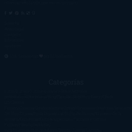
mientras veis la tele, que eso es muy sano.
Sobre mí
Aviso Legal
Contacto
Editoriales
Ayúdame
2016. Creado con
por
El Ojo Lector
.
Categorías
1-Star
2-Stars
3-Stars
4-Stars
5-Stars
Artículos
periodísticos
Aventuras
Blog
Canción de Hielo y Fuego
Chick-
Lit
Ciencia
Ficción
Clásicos
Colaboraciones
Comic
Concursos
Crecemos
Descarga
del libro
Drama
Duda Gramatical
El Ojo de Sauron
El poema de la
semana
Encuestas
Erótica
Especiales
Fantasía y Ciencia
Ficción
Feeling Good
Hay
vida
Histórica
Humor
Infantil
Intriga
Juvenil
Lecturas