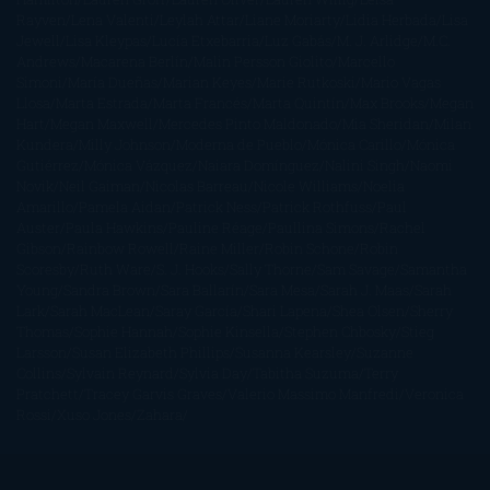
Rayven
Lena Valenti
Leylah Attar
Liane Moriarty
Lidia Herbada
Lisa
Jewell
Lisa Kleypas
Lucía Etxebarria
Luz Gabás
M. J. Arlidge
M.C.
Andrews
Macarena Berlín
Malin Persson Giolito
Marcello
Simoni
María Dueñas
Marian Keyes
Marie Rutkoski
Mario Vagas
Llosa
Marta Estrada
Marta Francés
Marta Quintín
Max Brooks
Megan
Hart
Megan Maxwell
Mercedes Pinto Maldonado
Mia Sheridan
Milan
Kundera
Milly Johnson
Moderna de Pueblo
Mónica Carillo
Mónica
Gutiérrez
Mónica Vázquez
Naiara Domínguez
Nalini Singh
Naomi
Novik
Neil Gaiman
Nicolas Barreau
Nicole Williams
Noelia
Amarillo
Pamela Aidan
Patrick Ness
Patrick Rothfuss
Paul
Auster
Paula Hawkins
Pauline Réage
Paullina Simons
Rachel
Gibson
Rainbow Rowell
Raine Miller
Robin Schone
Robin
Scoresby
Ruth Ware
S. J. Hooks
Sally Thorne
Sam Savage
Samantha
Young
Sandra Brown
Sara Ballarín
Sara Mesa
Sarah J. Maas
Sarah
Lark
Sarah MacLean
Saray García
Shari Lapena
Shea Olsen
Sherry
Thomas
Sophie Hannah
Sophie Kinsella
Stephen Chbosky
Stieg
Larsson
Susan Elizabeth Phillips
Susanna Kearsley
Suzanne
Collins
Sylvain Reynard
Sylvia Day
Tabitha Suzuma
Terry
Pratchett
Tracey Garvis Graves
Valerio Massimo Manfredi
Veronica
Rossi
Xuso Jones
Zahara