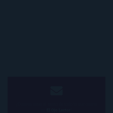
¿Quieres estar al tanto de todo lo que ocurre
en
El Ojo Lector
?