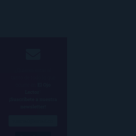
¿Quieres estar al
tanto de todo lo que
ocurre en
El Ojo
Lector
?
¡Suscríbete a nuestra
newsletter!