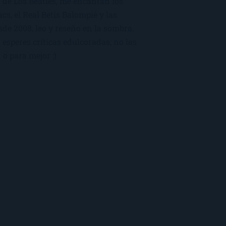
 de Los Beatles, me encantan los
macs, el Real Betis Balompié y las
sde 2008, leo y reseño en la sombra.
esperes críticas edulcoradas; no las
 o para mejor :)