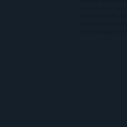
Panchito. Soy fanática
frijoles, el sushi, los 
películas de Rocky. De
Recomiendo libros. No 
encontrarás, para bien