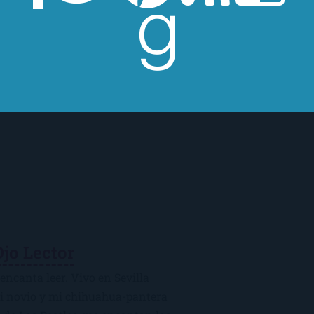
Ojo Lector
encanta leer. Vivo en Sevilla
mi novio y mi chihuahua-pantera