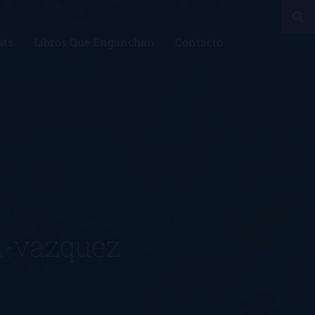
sts
Libros Que Enganchan
Contacto
a-vazquez