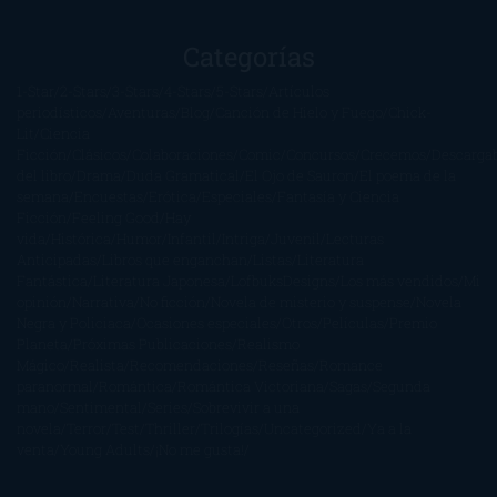
Categorías
1-Star
2-Stars
3-Stars
4-Stars
5-Stars
Artículos
periodísticos
Aventuras
Blog
Canción de Hielo y Fuego
Chick-
Lit
Ciencia
Ficción
Clásicos
Colaboraciones
Comic
Concursos
Crecemos
Descarga
del libro
Drama
Duda Gramatical
El Ojo de Sauron
El poema de la
semana
Encuestas
Erótica
Especiales
Fantasía y Ciencia
Ficción
Feeling Good
Hay
vida
Histórica
Humor
Infantil
Intriga
Juvenil
Lecturas
Anticipadas
Libros que enganchan
Listas
Literatura
Fantástica
Literatura Japonesa
LofbuksDesigns
Los más vendidos
Mi
opinión
Narrativa
No ficción
Novela de misterio y suspense
Novela
Negra y Policiaca
Ocasiones especiales
Otros
Películas
Premio
Planeta
Próximas Publicaciones
Realismo
Mágico
Realista
Recomendaciones
Reseñas
Romance
paranormal
Romántica
Romántica Victoriana
Sagas
Segunda
mano
Sentimental
Series
Sobrevivir a una
novela
Terror
Test
Thriller
Trilogías
Uncategorized
Ya a la
venta
Young Adults
¡No me gusta!