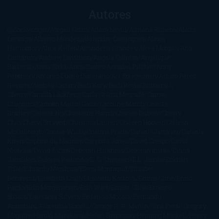
Autores
@ZoeSwinger
Abigail Gibbs
Adam Nevill
Adriana Rubens
Alaitz
Leceaga
Alberto Méndez
Alejandro Castroguer
Alexis
Harrington
Alice Kellen
Almudena Grandes
Altea Morgan
Ana
Cantarero
Andrew Davidson
Ángela Quintas
Angélique
Barbérat
Anna Todd
Anna Zaires
Annabel Pitcher
Anny
Peterson
Antonio Dikele Distefano
Art Spiegelman
Arturo Pérez-
Reverte
Audrey Carlan
Beth Kery
Beth Revis
Brittainy C.
Cherry
Camilla Läckberg
Carla Gràcia Mercadé
Carme
Chaparro
Carmen Martín Gaite
Caroline March
Celeste
Bradley
Celeste Ng
Charlaine Harris
Charles Dubow
Cherry
Chic
Cheryl Strayed
Christina Lauren
Colleen Hoover
Colleen
McCullough
Connie Willis
Cristina Prada
Daniel Glattauer
Daniela
Krien
Daphne du Maurier
Darynda Jones
David Crespo
David
Nicholls
David Safier
Deborah Harkness
Deborah Install
Diana
Gabaldon
Dolores Redondo
E. O. Chirovici
E.L. James
Eckhart
Tolle
Eduardo Mendoza
Elena Montagud
Elísabet
Benavent
Elisabeth Craft
Elisabeth Kostova
Emma Cline
Enric
Pardo
Erin Morgenstern
Erin Watt
Ernest Cline
Ernesto
Sábato
Estefanía Salyers
Federico Moccia
Fernando
Aramburu
Florencia Bonelli
George R. R. Martin
Gina Peral
Gregory
Maguire
Haruki Murakami
Helen Simonson
Henning Mankell
Henry