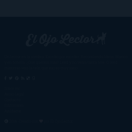
Un lector en la sombra. Escribo por escribir. Recomiendo libros. Blanco
y en botella. ¿Qué queréis más? Leed y no veáis tanta tele. O leed
mientras veis la tele, que eso es muy sano.
Sobre mí
Aviso Legal
Contacto
Editoriales
Ayúdame
2016. Creado con
por
El Ojo Lector
.