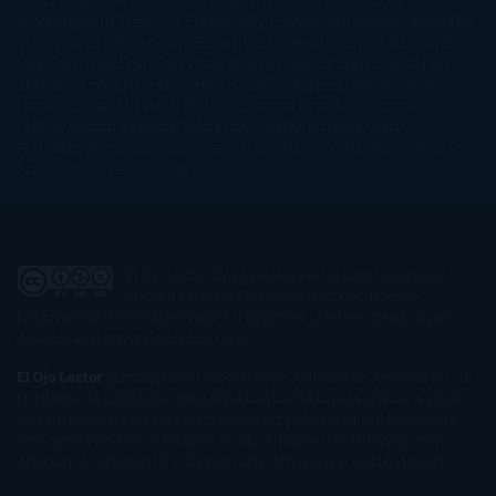
Gibson
Rainbow Rowell
Raine Miller
Robin Schone
Robin
Scoresby
Ruth Ware
S. J. Hooks
Sally Thorne
Sam Savage
Samantha
Young
Sandra Brown
Sara Ballarín
Sara Mesa
Sarah J. Maas
Sarah
Lark
Sarah MacLean
Saray García
Shari Lapena
Shea Olsen
Sherry
Thomas
Sophie Hannah
Sophie Kinsella
Stephen Chbosky
Stieg
Larsson
Susan Elizabeth Phillips
Susanna Kearsley
Suzanne
Collins
Sylvain Reynard
Sylvia Day
Tabitha Suzuma
Terry
Pratchett
Tracey Garvis Graves
Valerio Massimo Manfredi
Veronica
Rossi
Xuso Jones
Zahara
El Ojo Lector
by
www.elojolector.com
is licensed
under a
Creative Commons Reconocimiento-
NoComercial-SinObraDerivada 3.0 Unported License
. Creado a partir
de la obra en
www.elojolector.com
.
El Ojo Lector
participa en el Programa de Afiliados de Amazon EU, un
programa de publicidad para afiliados diseñado para ofrecer a sitios
web un modo de obtener comisiones por publicidad, publicitando e
incluyendo enlaces a Amazon.co.uk/ Amazon.de/ de.buyvip.com /
Amazon.fr/ Amazon.it/ it.buyvip.com/ Amazon.es/ es.buyvip.com.