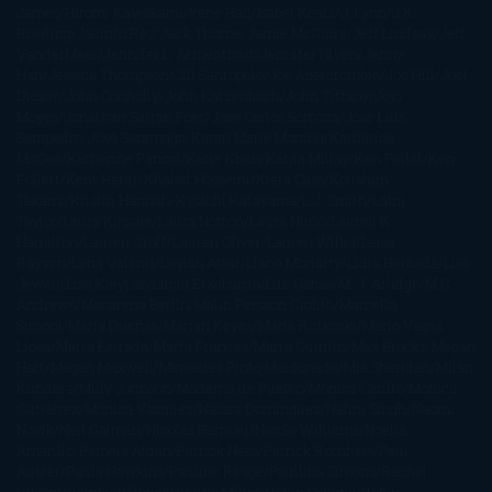
James
Hiromi Kawakami
Irene Hall
Isabel Keats
J. Lynn
J.K.
Rowling
Jacinto Rey
Jack Thorne
Jamie McGuire
Jeff Lindsay
Jeff
VanderMeer
Jennifer L. Armentrout
Jennifer Niven
Jenny
Han
Jessica Thompson
Jill Santopolo
Joe Abercrombie
Joe Hill
Joël
Dicker
John Connolly
John Katzenbach
John Tiffany
Jojo
Moyes
Jonathan Safran Foer
Jose Carlos Somoza
Jose Luis
Sampedro
José Saramago
Karen Marie Moning
Katharine
McGee
Katherine Pancol
Katie Khan
Katjia Millay
Ken Follet
Ken
Follett
Kent Haruf
Khaled Hosseini
Kiera Cass
Koushun
Takami
Kristin Hannah
Kyoichi Katayama
L.J. Smith
Laini
Taylor
Laura Kinsale
Laura Norton
Laura Nuño
Laurell K.
Hamilton
Lauren Groff
Lauren Oliver
Lauren Willig
Leisa
Rayven
Lena Valenti
Leylah Attar
Liane Moriarty
Lidia Herbada
Lisa
Jewell
Lisa Kleypas
Lucía Etxebarria
Luz Gabás
M. J. Arlidge
M.C.
Andrews
Macarena Berlín
Malin Persson Giolito
Marcello
Simoni
María Dueñas
Marian Keyes
Marie Rutkoski
Mario Vagas
Llosa
Marta Estrada
Marta Francés
Marta Quintín
Max Brooks
Megan
Hart
Megan Maxwell
Mercedes Pinto Maldonado
Mia Sheridan
Milan
Kundera
Milly Johnson
Moderna de Pueblo
Mónica Carillo
Mónica
Gutiérrez
Mónica Vázquez
Naiara Domínguez
Nalini Singh
Naomi
Novik
Neil Gaiman
Nicolas Barreau
Nicole Williams
Noelia
Amarillo
Pamela Aidan
Patrick Ness
Patrick Rothfuss
Paul
Auster
Paula Hawkins
Pauline Réage
Paullina Simons
Rachel