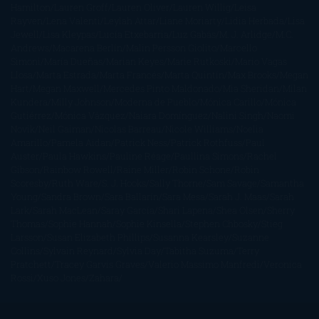
Hamilton
Lauren Groff
Lauren Oliver
Lauren Willig
Leisa
Rayven
Lena Valenti
Leylah Attar
Liane Moriarty
Lidia Herbada
Lisa
Jewell
Lisa Kleypas
Lucía Etxebarria
Luz Gabás
M. J. Arlidge
M.C.
Andrews
Macarena Berlín
Malin Persson Giolito
Marcello
Simoni
María Dueñas
Marian Keyes
Marie Rutkoski
Mario Vagas
Llosa
Marta Estrada
Marta Francés
Marta Quintín
Max Brooks
Megan
Hart
Megan Maxwell
Mercedes Pinto Maldonado
Mia Sheridan
Milan
Kundera
Milly Johnson
Moderna de Pueblo
Mónica Carillo
Mónica
Gutiérrez
Mónica Vázquez
Naiara Domínguez
Nalini Singh
Naomi
Novik
Neil Gaiman
Nicolas Barreau
Nicole Williams
Noelia
Amarillo
Pamela Aidan
Patrick Ness
Patrick Rothfuss
Paul
Auster
Paula Hawkins
Pauline Réage
Paullina Simons
Rachel
Gibson
Rainbow Rowell
Raine Miller
Robin Schone
Robin
Scoresby
Ruth Ware
S. J. Hooks
Sally Thorne
Sam Savage
Samantha
Young
Sandra Brown
Sara Ballarín
Sara Mesa
Sarah J. Maas
Sarah
Lark
Sarah MacLean
Saray García
Shari Lapena
Shea Olsen
Sherry
Thomas
Sophie Hannah
Sophie Kinsella
Stephen Chbosky
Stieg
Larsson
Susan Elizabeth Phillips
Susanna Kearsley
Suzanne
Collins
Sylvain Reynard
Sylvia Day
Tabitha Suzuma
Terry
Pratchett
Tracey Garvis Graves
Valerio Massimo Manfredi
Veronica
Rossi
Xuso Jones
Zahara