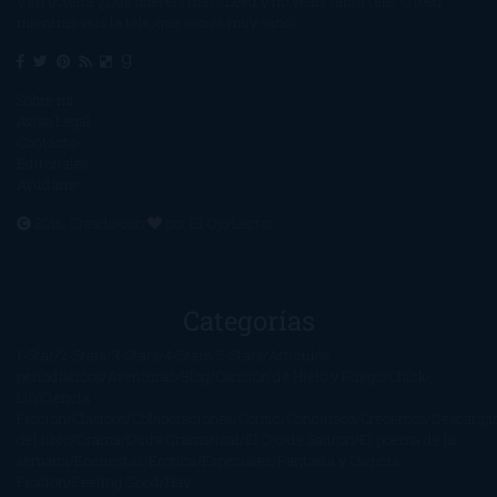
y en botella. ¿Qué queréis más? Leed y no veáis tanta tele. O leed
mientras veis la tele, que eso es muy sano.
Sobre mí
Aviso Legal
Contacto
Editoriales
Ayúdame
2016. Creado con
por
El Ojo Lector
.
Categorías
1-Star
2-Stars
3-Stars
4-Stars
5-Stars
Artículos
periodísticos
Aventuras
Blog
Canción de Hielo y Fuego
Chick-
Lit
Ciencia
Ficción
Clásicos
Colaboraciones
Comic
Concursos
Crecemos
Descarga
del libro
Drama
Duda Gramatical
El Ojo de Sauron
El poema de la
semana
Encuestas
Erótica
Especiales
Fantasía y Ciencia
Ficción
Feeling Good
Hay