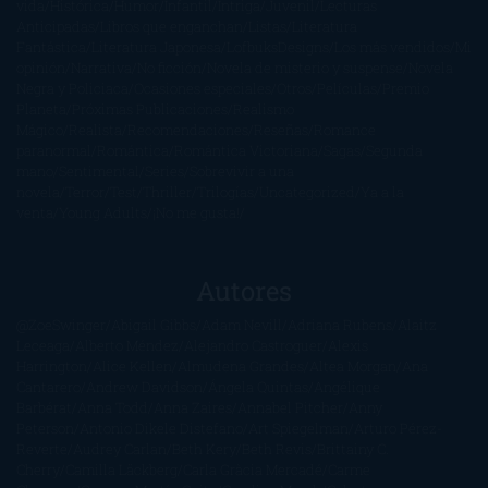
vida
Histórica
Humor
Infantil
Intriga
Juvenil
Lecturas
Anticipadas
Libros que enganchan
Listas
Literatura
Fantástica
Literatura Japonesa
LofbuksDesigns
Los más vendidos
Mi
opinión
Narrativa
No ficción
Novela de misterio y suspense
Novela
Negra y Policiaca
Ocasiones especiales
Otros
Películas
Premio
Planeta
Próximas Publicaciones
Realismo
Mágico
Realista
Recomendaciones
Reseñas
Romance
paranormal
Romántica
Romántica Victoriana
Sagas
Segunda
mano
Sentimental
Series
Sobrevivir a una
novela
Terror
Test
Thriller
Trilogías
Uncategorized
Ya a la
venta
Young Adults
¡No me gusta!
Autores
@ZoeSwinger
Abigail Gibbs
Adam Nevill
Adriana Rubens
Alaitz
Leceaga
Alberto Méndez
Alejandro Castroguer
Alexis
Harrington
Alice Kellen
Almudena Grandes
Altea Morgan
Ana
Cantarero
Andrew Davidson
Ángela Quintas
Angélique
Barbérat
Anna Todd
Anna Zaires
Annabel Pitcher
Anny
Peterson
Antonio Dikele Distefano
Art Spiegelman
Arturo Pérez-
Reverte
Audrey Carlan
Beth Kery
Beth Revis
Brittainy C.
Cherry
Camilla Läckberg
Carla Gràcia Mercadé
Carme