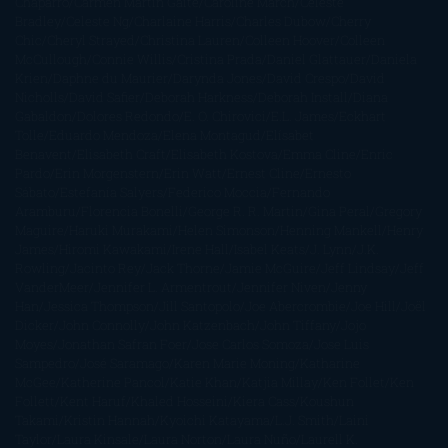
Chaparro
Carmen Martín Gaite
Caroline March
Celeste
Bradley
Celeste Ng
Charlaine Harris
Charles Dubow
Cherry
Chic
Cheryl Strayed
Christina Lauren
Colleen Hoover
Colleen
McCullough
Connie Willis
Cristina Prada
Daniel Glattauer
Daniela
Krien
Daphne du Maurier
Darynda Jones
David Crespo
David
Nicholls
David Safier
Deborah Harkness
Deborah Install
Diana
Gabaldon
Dolores Redondo
E. O. Chirovici
E.L. James
Eckhart
Tolle
Eduardo Mendoza
Elena Montagud
Elísabet
Benavent
Elisabeth Craft
Elisabeth Kostova
Emma Cline
Enric
Pardo
Erin Morgenstern
Erin Watt
Ernest Cline
Ernesto
Sábato
Estefanía Salyers
Federico Moccia
Fernando
Aramburu
Florencia Bonelli
George R. R. Martin
Gina Peral
Gregory
Maguire
Haruki Murakami
Helen Simonson
Henning Mankell
Henry
James
Hiromi Kawakami
Irene Hall
Isabel Keats
J. Lynn
J.K.
Rowling
Jacinto Rey
Jack Thorne
Jamie McGuire
Jeff Lindsay
Jeff
VanderMeer
Jennifer L. Armentrout
Jennifer Niven
Jenny
Han
Jessica Thompson
Jill Santopolo
Joe Abercrombie
Joe Hill
Joël
Dicker
John Connolly
John Katzenbach
John Tiffany
Jojo
Moyes
Jonathan Safran Foer
Jose Carlos Somoza
Jose Luis
Sampedro
José Saramago
Karen Marie Moning
Katharine
McGee
Katherine Pancol
Katie Khan
Katjia Millay
Ken Follet
Ken
Follett
Kent Haruf
Khaled Hosseini
Kiera Cass
Koushun
Takami
Kristin Hannah
Kyoichi Katayama
L.J. Smith
Laini
Taylor
Laura Kinsale
Laura Norton
Laura Nuño
Laurell K.