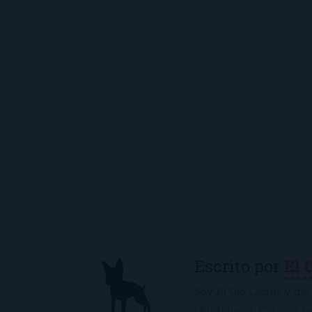
Escrito por
El 
Soy El Ojo Lector y me 
(Andalucía, ES), con 