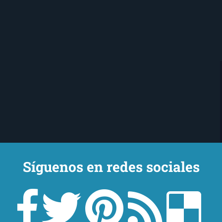
Síguenos en redes sociales
Ojo Lector
encanta leer. Vivo en Sevilla
mi novio y mi chihuahua-pantera