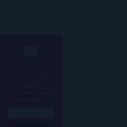
¿Quieres estar al
tanto de todo lo que
ocurre en
El Ojo
Lector
?
¡Suscríbete a nuestra
newsletter!