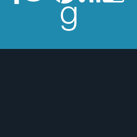
 de Los Beatles, me encantan los
macs, el Real Betis Balompié y las
sde 2008, leo y reseño en la sombra.
esperes críticas edulcoradas; no las
 o para mejor :)