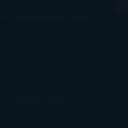
sts
Libros Que Enganchan
Contacto
to-maldonado