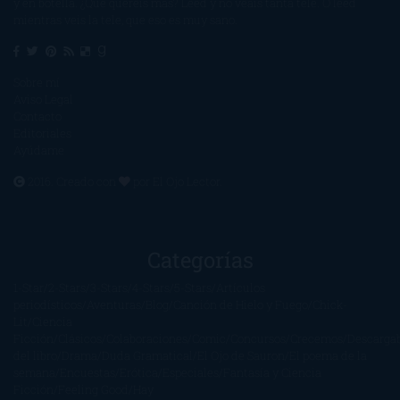
y en botella. ¿Qué queréis más? Leed y no veáis tanta tele. O leed
mientras veis la tele, que eso es muy sano.
Sobre mí
Aviso Legal
Contacto
Editoriales
Ayúdame
2016. Creado con
por
El Ojo Lector
.
Categorías
1-Star
2-Stars
3-Stars
4-Stars
5-Stars
Artículos
periodísticos
Aventuras
Blog
Canción de Hielo y Fuego
Chick-
Lit
Ciencia
Ficción
Clásicos
Colaboraciones
Comic
Concursos
Crecemos
Descarga
del libro
Drama
Duda Gramatical
El Ojo de Sauron
El poema de la
semana
Encuestas
Erótica
Especiales
Fantasía y Ciencia
Ficción
Feeling Good
Hay