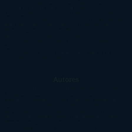
vida
Histórica
Humor
Infantil
Intriga
Juvenil
Lecturas
Anticipadas
Libros que enganchan
Listas
Literatura
Fantástica
Literatura Japonesa
LofbuksDesigns
Los más vendidos
Mi
opinión
Narrativa
No ficción
Novela de misterio y suspense
Novela
Negra y Policiaca
Ocasiones especiales
Otros
Películas
Premio
Planeta
Próximas Publicaciones
Realismo
Mágico
Realista
Recomendaciones
Reseñas
Romance
paranormal
Romántica
Romántica Victoriana
Sagas
Segunda
mano
Sentimental
Series
Sobrevivir a una
novela
Terror
Test
Thriller
Trilogías
Uncategorized
Ya a la
venta
Young Adults
¡No me gusta!
Autores
@ZoeSwinger
Abigail Gibbs
Adam Nevill
Adriana Rubens
Alaitz
Leceaga
Alberto Méndez
Alejandro Castroguer
Alexis
Harrington
Alice Kellen
Almudena Grandes
Altea Morgan
Ana
Cantarero
Andrew Davidson
Ángela Quintas
Angélique
Barbérat
Anna Todd
Anna Zaires
Annabel Pitcher
Anny
Peterson
Antonio Dikele Distefano
Art Spiegelman
Arturo Pérez-
Reverte
Audrey Carlan
Beth Kery
Beth Revis
Brittainy C.
Cherry
Camilla Läckberg
Carla Gràcia Mercadé
Carme