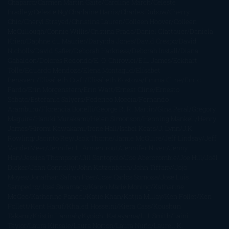
Chaparro
Carmen Martín Gaite
Caroline March
Celeste
Bradley
Celeste Ng
Charlaine Harris
Charles Dubow
Cherry
Chic
Cheryl Strayed
Christina Lauren
Colleen Hoover
Colleen
McCullough
Connie Willis
Cristina Prada
Daniel Glattauer
Daniela
Krien
Daphne du Maurier
Darynda Jones
David Crespo
David
Nicholls
David Safier
Deborah Harkness
Deborah Install
Diana
Gabaldon
Dolores Redondo
E. O. Chirovici
E.L. James
Eckhart
Tolle
Eduardo Mendoza
Elena Montagud
Elísabet
Benavent
Elisabeth Craft
Elisabeth Kostova
Emma Cline
Enric
Pardo
Erin Morgenstern
Erin Watt
Ernest Cline
Ernesto
Sábato
Estefanía Salyers
Federico Moccia
Fernando
Aramburu
Florencia Bonelli
George R. R. Martin
Gina Peral
Gregory
Maguire
Haruki Murakami
Helen Simonson
Henning Mankell
Henry
James
Hiromi Kawakami
Irene Hall
Isabel Keats
J. Lynn
J.K.
Rowling
Jacinto Rey
Jack Thorne
Jamie McGuire
Jeff Lindsay
Jeff
VanderMeer
Jennifer L. Armentrout
Jennifer Niven
Jenny
Han
Jessica Thompson
Jill Santopolo
Joe Abercrombie
Joe Hill
Joël
Dicker
John Connolly
John Katzenbach
John Tiffany
Jojo
Moyes
Jonathan Safran Foer
Jose Carlos Somoza
Jose Luis
Sampedro
José Saramago
Karen Marie Moning
Katharine
McGee
Katherine Pancol
Katie Khan
Katjia Millay
Ken Follet
Ken
Follett
Kent Haruf
Khaled Hosseini
Kiera Cass
Koushun
Takami
Kristin Hannah
Kyoichi Katayama
L.J. Smith
Laini
Taylor
Laura Kinsale
Laura Norton
Laura Nuño
Laurell K.