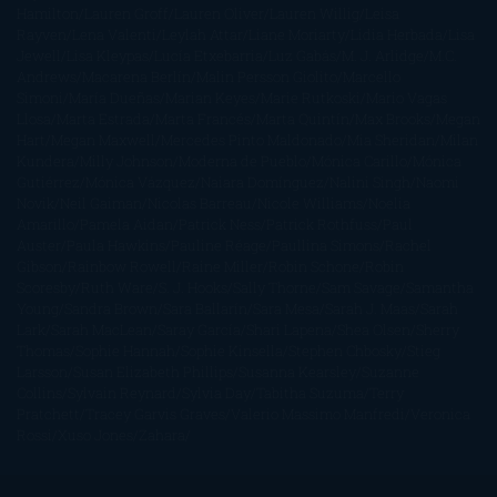
Hamilton
Lauren Groff
Lauren Oliver
Lauren Willig
Leisa
Rayven
Lena Valenti
Leylah Attar
Liane Moriarty
Lidia Herbada
Lisa
Jewell
Lisa Kleypas
Lucía Etxebarria
Luz Gabás
M. J. Arlidge
M.C.
Andrews
Macarena Berlín
Malin Persson Giolito
Marcello
Simoni
María Dueñas
Marian Keyes
Marie Rutkoski
Mario Vagas
Llosa
Marta Estrada
Marta Francés
Marta Quintín
Max Brooks
Megan
Hart
Megan Maxwell
Mercedes Pinto Maldonado
Mia Sheridan
Milan
Kundera
Milly Johnson
Moderna de Pueblo
Mónica Carillo
Mónica
Gutiérrez
Mónica Vázquez
Naiara Domínguez
Nalini Singh
Naomi
Novik
Neil Gaiman
Nicolas Barreau
Nicole Williams
Noelia
Amarillo
Pamela Aidan
Patrick Ness
Patrick Rothfuss
Paul
Auster
Paula Hawkins
Pauline Réage
Paullina Simons
Rachel
Gibson
Rainbow Rowell
Raine Miller
Robin Schone
Robin
Scoresby
Ruth Ware
S. J. Hooks
Sally Thorne
Sam Savage
Samantha
Young
Sandra Brown
Sara Ballarín
Sara Mesa
Sarah J. Maas
Sarah
Lark
Sarah MacLean
Saray García
Shari Lapena
Shea Olsen
Sherry
Thomas
Sophie Hannah
Sophie Kinsella
Stephen Chbosky
Stieg
Larsson
Susan Elizabeth Phillips
Susanna Kearsley
Suzanne
Collins
Sylvain Reynard
Sylvia Day
Tabitha Suzuma
Terry
Pratchett
Tracey Garvis Graves
Valerio Massimo Manfredi
Veronica
Rossi
Xuso Jones
Zahara