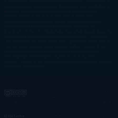
Kundera
Milly Johnson
Moderna de Pueblo
Mónica Carillo
Mónica
Gutiérrez
Mónica Vázquez
Naiara Domínguez
Nalini Singh
Naomi
Novik
Neil Gaiman
Nicolas Barreau
Nicole Williams
Noelia
Amarillo
Pamela Aidan
Patrick Ness
Patrick Rothfuss
Paul
Auster
Paula Hawkins
Pauline Réage
Paullina Simons
Rachel
Gibson
Rainbow Rowell
Raine Miller
Robin Schone
Robin
Scoresby
Ruth Ware
S. J. Hooks
Sally Thorne
Sam Savage
Samantha
Young
Sandra Brown
Sara Ballarín
Sara Mesa
Sarah J. Maas
Sarah
Lark
Sarah MacLean
Saray García
Shari Lapena
Shea Olsen
Sherry
Thomas
Sophie Hannah
Sophie Kinsella
Stephen Chbosky
Stieg
Larsson
Susan Elizabeth Phillips
Susanna Kearsley
Suzanne
Collins
Sylvain Reynard
Sylvia Day
Tabitha Suzuma
Terry
Pratchett
Tracey Garvis Graves
Valerio Massimo Manfredi
Veronica
Rossi
Xuso Jones
Zahara
El Ojo Lector
by
www.elojolector.com
is licensed
under a
Creative Commons Reconocimiento-
NoComercial-SinObraDerivada 3.0 Unported License
. Creado a partir
de la obra en
www.elojolector.com
.
El Ojo Lector
participa en el Programa de Afiliados de Amazon EU, un