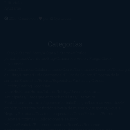
Editoriales
Ayúdame
2016. Creado con
por
El Ojo Lector
.
Categorías
1-Star
2-Stars
3-Stars
4-Stars
5-Stars
Artículos
periodísticos
Aventuras
Blog
Canción de Hielo y Fuego
Chick-
Lit
Ciencia
Ficción
Clásicos
Colaboraciones
Comic
Concursos
Crecemos
Descarga
del libro
Drama
Duda Gramatical
El Ojo de Sauron
El poema de la
semana
Encuestas
Erótica
Especiales
Fantasía y Ciencia
Ficción
Feeling Good
Hay
vida
Histórica
Humor
Infantil
Intriga
Juvenil
Lecturas
Anticipadas
Libros que enganchan
Listas
Literatura
Fantástica
Literatura Japonesa
LofbuksDesigns
Los más vendidos
Mi
opinión
Narrativa
No ficción
Novela de misterio y suspense
Novela
Negra y Policiaca
Ocasiones especiales
Otros
Películas
Premio
Planeta
Próximas Publicaciones
Realismo
Mágico
Realista
Recomendaciones
Reseñas
Romance