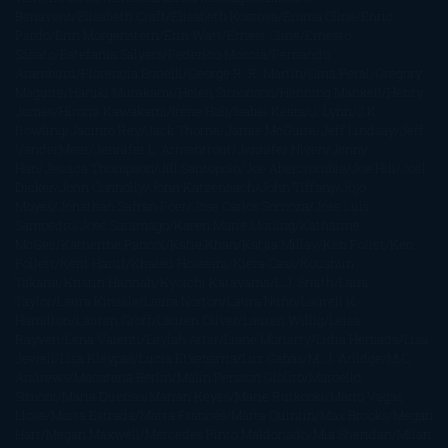
Benavent
Elisabeth Craft
Elisabeth Kostova
Emma Cline
Enric
Pardo
Erin Morgenstern
Erin Watt
Ernest Cline
Ernesto
Sábato
Estefanía Salyers
Federico Moccia
Fernando
Aramburu
Florencia Bonelli
George R. R. Martin
Gina Peral
Gregory
Maguire
Haruki Murakami
Helen Simonson
Henning Mankell
Henry
James
Hiromi Kawakami
Irene Hall
Isabel Keats
J. Lynn
J.K.
Rowling
Jacinto Rey
Jack Thorne
Jamie McGuire
Jeff Lindsay
Jeff
VanderMeer
Jennifer L. Armentrout
Jennifer Niven
Jenny
Han
Jessica Thompson
Jill Santopolo
Joe Abercrombie
Joe Hill
Joël
Dicker
John Connolly
John Katzenbach
John Tiffany
Jojo
Moyes
Jonathan Safran Foer
Jose Carlos Somoza
Jose Luis
Sampedro
José Saramago
Karen Marie Moning
Katharine
McGee
Katherine Pancol
Katie Khan
Katjia Millay
Ken Follet
Ken
Follett
Kent Haruf
Khaled Hosseini
Kiera Cass
Koushun
Takami
Kristin Hannah
Kyoichi Katayama
L.J. Smith
Laini
Taylor
Laura Kinsale
Laura Norton
Laura Nuño
Laurell K.
Hamilton
Lauren Groff
Lauren Oliver
Lauren Willig
Leisa
Rayven
Lena Valenti
Leylah Attar
Liane Moriarty
Lidia Herbada
Lisa
Jewell
Lisa Kleypas
Lucía Etxebarria
Luz Gabás
M. J. Arlidge
M.C.
Andrews
Macarena Berlín
Malin Persson Giolito
Marcello
Simoni
María Dueñas
Marian Keyes
Marie Rutkoski
Mario Vagas
Llosa
Marta Estrada
Marta Francés
Marta Quintín
Max Brooks
Megan
Hart
Megan Maxwell
Mercedes Pinto Maldonado
Mia Sheridan
Milan