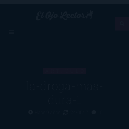
ARTÍCULO
la-droga-mas-
dura-1
Hace 9 años
24/05/17
0