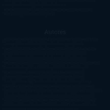
paranormal
Romántica
Romántica Victoriana
Sagas
Segunda
mano
Sentimental
Series
Sobrevivir a una
novela
Terror
Test
Thriller
Trilogías
Uncategorized
Ya a la
venta
Young Adults
¡No me gusta!
Autores
@ZoeSwinger
Abigail Gibbs
Adam Nevill
Adriana Rubens
Alaitz
Leceaga
Alberto Méndez
Alejandro Castroguer
Alexis
Harrington
Alice Kellen
Almudena Grandes
Altea Morgan
Ana
Cantarero
Andrew Davidson
Ángela Quintas
Angélique
Barbérat
Anna Todd
Anna Zaires
Annabel Pitcher
Anny
Peterson
Antonio Dikele Distefano
Art Spiegelman
Arturo Pérez-
Reverte
Audrey Carlan
Beth Kery
Beth Revis
Brittainy C.
Cherry
Camilla Läckberg
Carla Gràcia Mercadé
Carme
Chaparro
Carmen Martín Gaite
Caroline March
Celeste
Bradley
Celeste Ng
Charlaine Harris
Charles Dubow
Cherry
Chic
Cheryl Strayed
Christina Lauren
Colleen Hoover
Colleen
McCullough
Connie Willis
Cristina Prada
Daniel Glattauer
Daniela
Krien
Daphne du Maurier
Darynda Jones
David Crespo
David
Nicholls
David Safier
Deborah Harkness
Deborah Install
Diana
Gabaldon
Dolores Redondo
E. O. Chirovici
E.L. James
Eckhart
Tolle
Eduardo Mendoza
Elena Montagud
Elísabet