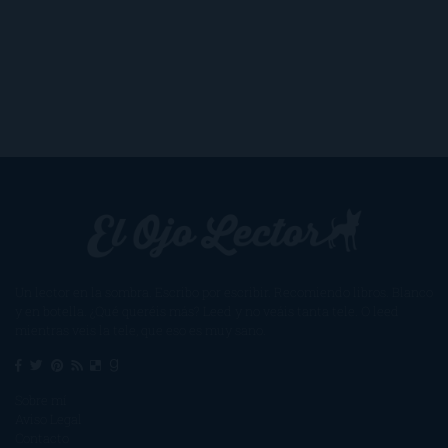
Un lector en la sombra. Escribo por escribir. Recomiendo libros. Blanco
y en botella. ¿Qué queréis más? Leed y no veáis tanta tele. O leed
mientras veis la tele, que eso es muy sano.
Sobre mí
Aviso Legal
Contacto