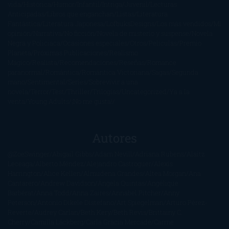
vida
Histórica
Humor
Infantil
Intriga
Juvenil
Lecturas
Anticipadas
Libros que enganchan
Listas
Literatura
Fantástica
Literatura Japonesa
LofbuksDesigns
Los más vendidos
Mi
opinión
Narrativa
No ficción
Novela de misterio y suspense
Novela
Negra y Policiaca
Ocasiones especiales
Otros
Películas
Premio
Planeta
Próximas Publicaciones
Realismo
Mágico
Realista
Recomendaciones
Reseñas
Romance
paranormal
Romántica
Romántica Victoriana
Sagas
Segunda
mano
Sentimental
Series
Sobrevivir a una
novela
Terror
Test
Thriller
Trilogías
Uncategorized
Ya a la
venta
Young Adults
¡No me gusta!
Autores
@ZoeSwinger
Abigail Gibbs
Adam Nevill
Adriana Rubens
Alaitz
Leceaga
Alberto Méndez
Alejandro Castroguer
Alexis
Harrington
Alice Kellen
Almudena Grandes
Altea Morgan
Ana
Cantarero
Andrew Davidson
Ángela Quintas
Angélique
Barbérat
Anna Todd
Anna Zaires
Annabel Pitcher
Anny
Peterson
Antonio Dikele Distefano
Art Spiegelman
Arturo Pérez-
Reverte
Audrey Carlan
Beth Kery
Beth Revis
Brittainy C.
Cherry
Camilla Läckberg
Carla Gràcia Mercadé
Carme