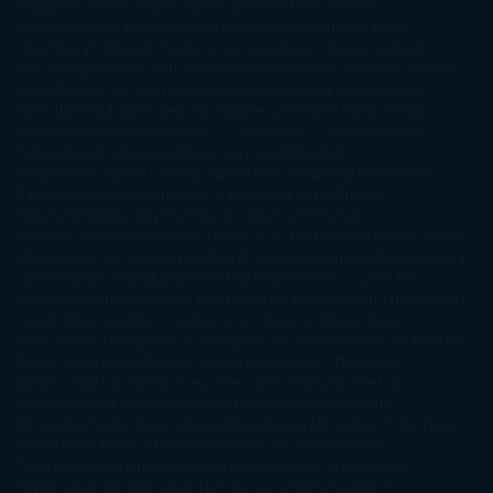
Chaparro
Carmen Martín Gaite
Caroline March
Celeste
Bradley
Celeste Ng
Charlaine Harris
Charles Dubow
Cherry
Chic
Cheryl Strayed
Christina Lauren
Colleen Hoover
Colleen
McCullough
Connie Willis
Cristina Prada
Daniel Glattauer
Daniela
Krien
Daphne du Maurier
Darynda Jones
David Crespo
David
Nicholls
David Safier
Deborah Harkness
Deborah Install
Diana
Gabaldon
Dolores Redondo
E. O. Chirovici
E.L. James
Eckhart
Tolle
Eduardo Mendoza
Elena Montagud
Elísabet
Benavent
Elisabeth Craft
Elisabeth Kostova
Emma Cline
Enric
Pardo
Erin Morgenstern
Erin Watt
Ernest Cline
Ernesto
Sábato
Estefanía Salyers
Federico Moccia
Fernando
Aramburu
Florencia Bonelli
George R. R. Martin
Gina Peral
Gregory
Maguire
Haruki Murakami
Helen Simonson
Henning Mankell
Henry
James
Hiromi Kawakami
Irene Hall
Isabel Keats
J. Lynn
J.K.
Rowling
Jacinto Rey
Jack Thorne
Jamie McGuire
Jeff Lindsay
Jeff
VanderMeer
Jennifer L. Armentrout
Jennifer Niven
Jenny
Han
Jessica Thompson
Jill Santopolo
Joe Abercrombie
Joe Hill
Joël
Dicker
John Connolly
John Katzenbach
John Tiffany
Jojo
Moyes
Jonathan Safran Foer
Jose Carlos Somoza
Jose Luis
Sampedro
José Saramago
Karen Marie Moning
Katharine
McGee
Katherine Pancol
Katie Khan
Katjia Millay
Ken Follet
Ken
Follett
Kent Haruf
Khaled Hosseini
Kiera Cass
Koushun
Takami
Kristin Hannah
Kyoichi Katayama
L.J. Smith
Laini
Taylor
Laura Kinsale
Laura Norton
Laura Nuño
Laurell K.