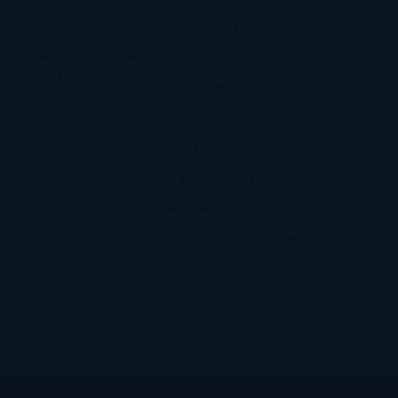
Hamilton
Lauren Groff
Lauren Oliver
Lauren Willig
Leisa
Rayven
Lena Valenti
Leylah Attar
Liane Moriarty
Lidia Herbada
Lisa
Jewell
Lisa Kleypas
Lucía Etxebarria
Luz Gabás
M. J. Arlidge
M.C.
Andrews
Macarena Berlín
Malin Persson Giolito
Marcello
Simoni
María Dueñas
Marian Keyes
Marie Rutkoski
Mario Vagas
Llosa
Marta Estrada
Marta Francés
Marta Quintín
Max Brooks
Megan
Hart
Megan Maxwell
Mercedes Pinto Maldonado
Mia Sheridan
Milan
Kundera
Milly Johnson
Moderna de Pueblo
Mónica Carillo
Mónica
Gutiérrez
Mónica Vázquez
Naiara Domínguez
Nalini Singh
Naomi
Novik
Neil Gaiman
Nicolas Barreau
Nicole Williams
Noelia
Amarillo
Pamela Aidan
Patrick Ness
Patrick Rothfuss
Paul
Auster
Paula Hawkins
Pauline Réage
Paullina Simons
Rachel
Gibson
Rainbow Rowell
Raine Miller
Robin Schone
Robin
Scoresby
Ruth Ware
S. J. Hooks
Sally Thorne
Sam Savage
Samantha
Young
Sandra Brown
Sara Ballarín
Sara Mesa
Sarah J. Maas
Sarah
Lark
Sarah MacLean
Saray García
Shari Lapena
Shea Olsen
Sherry
Thomas
Sophie Hannah
Sophie Kinsella
Stephen Chbosky
Stieg
Larsson
Susan Elizabeth Phillips
Susanna Kearsley
Suzanne
Collins
Sylvain Reynard
Sylvia Day
Tabitha Suzuma
Terry
Pratchett
Tracey Garvis Graves
Valerio Massimo Manfredi
Veronica
Rossi
Xuso Jones
Zahara