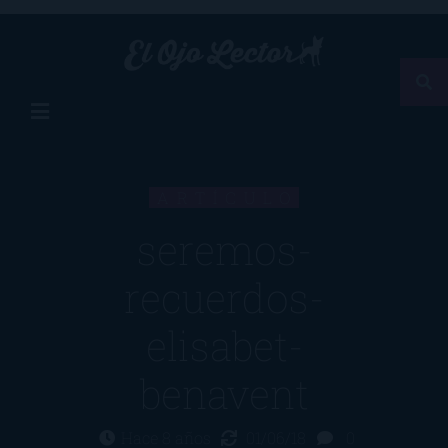
ARTÍCULO
seremos-
recuerdos-
elisabet-
benavent
Hace 8 años
01/06/18
0