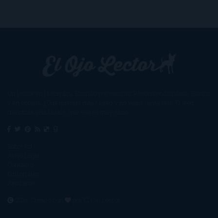
Un lector en la sombra. Escribo por escribir. Recomiendo libros. Blanco
y en botella. ¿Qué queréis más? Leed y no veáis tanta tele. O leed
mientras veis la tele, que eso es muy sano.
Sobre mí
Aviso Legal
Contacto
Editoriales
Ayúdame
2016. Creado con
por
El Ojo Lector
.