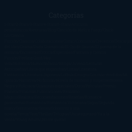
Categorías
1-Star
2-Stars
3-Stars
4-Stars
5-Stars
Artículos
periodísticos
Aventuras
Blog
Canción de Hielo y Fuego
Chick-
Lit
Ciencia
Ficción
Clásicos
Colaboraciones
Comic
Concursos
Crecemos
Descarga
del libro
Drama
Duda Gramatical
El Ojo de Sauron
El poema de la
semana
Encuestas
Erótica
Especiales
Fantasía y Ciencia
Ficción
Feeling Good
Hay
vida
Histórica
Humor
Infantil
Intriga
Juvenil
Lecturas
Anticipadas
Libros que enganchan
Listas
Literatura
Fantástica
Literatura Japonesa
LofbuksDesigns
Los más vendidos
Mi
opinión
Narrativa
No ficción
Novela de misterio y suspense
Novela
Negra y Policiaca
Ocasiones especiales
Otros
Películas
Premio
Planeta
Próximas Publicaciones
Realismo
Mágico
Realista
Recomendaciones
Reseñas
Romance
paranormal
Romántica
Romántica Victoriana
Sagas
Segunda
mano
Sentimental
Series
Sobrevivir a una
novela
Terror
Test
Thriller
Trilogías
Uncategorized
Ya a la
venta
Young Adults
¡No me gusta!