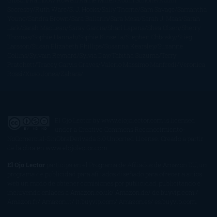
Gibson
Rainbow Rowell
Raine Miller
Robin Schone
Robin
Scoresby
Ruth Ware
S. J. Hooks
Sally Thorne
Sam Savage
Samantha
Young
Sandra Brown
Sara Ballarín
Sara Mesa
Sarah J. Maas
Sarah
Lark
Sarah MacLean
Saray García
Shari Lapena
Shea Olsen
Sherry
Thomas
Sophie Hannah
Sophie Kinsella
Stephen Chbosky
Stieg
Larsson
Susan Elizabeth Phillips
Susanna Kearsley
Suzanne
Collins
Sylvain Reynard
Sylvia Day
Tabitha Suzuma
Terry
Pratchett
Tracey Garvis Graves
Valerio Massimo Manfredi
Veronica
Rossi
Xuso Jones
Zahara
El Ojo Lector
by
www.elojolector.com
is licensed
under a
Creative Commons Reconocimiento-
NoComercial-SinObraDerivada 3.0 Unported License
. Creado a partir
de la obra en
www.elojolector.com
.
El Ojo Lector
participa en el Programa de Afiliados de Amazon EU, un
programa de publicidad para afiliados diseñado para ofrecer a sitios
web un modo de obtener comisiones por publicidad, publicitando e
incluyendo enlaces a Amazon.co.uk/ Amazon.de/ de.buyvip.com /
Amazon.fr/ Amazon.it/ it.buyvip.com/ Amazon.es/ es.buyvip.com.