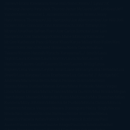
James
Hiromi Kawakami
Irene Hall
Isabel Keats
J. Lynn
J.K.
Rowling
Jacinto Rey
Jack Thorne
Jamie McGuire
Jeff Lindsay
Jeff
VanderMeer
Jennifer L. Armentrout
Jennifer Niven
Jenny
Han
Jessica Thompson
Jill Santopolo
Joe Abercrombie
Joe Hill
Joël
Dicker
John Connolly
John Katzenbach
John Tiffany
Jojo
Moyes
Jonathan Safran Foer
Jose Carlos Somoza
Jose Luis
Sampedro
José Saramago
Karen Marie Moning
Katharine
McGee
Katherine Pancol
Katie Khan
Katjia Millay
Ken Follet
Ken
Follett
Kent Haruf
Khaled Hosseini
Kiera Cass
Koushun
Takami
Kristin Hannah
Kyoichi Katayama
L.J. Smith
Laini
Taylor
Laura Kinsale
Laura Norton
Laura Nuño
Laurell K.
Hamilton
Lauren Groff
Lauren Oliver
Lauren Willig
Leisa
Rayven
Lena Valenti
Leylah Attar
Liane Moriarty
Lidia Herbada
Lisa
Jewell
Lisa Kleypas
Lucía Etxebarria
Luz Gabás
M. J. Arlidge
M.C.
Andrews
Macarena Berlín
Malin Persson Giolito
Marcello
Simoni
María Dueñas
Marian Keyes
Marie Rutkoski
Mario Vagas
Llosa
Marta Estrada
Marta Francés
Marta Quintín
Max Brooks
Megan
Hart
Megan Maxwell
Mercedes Pinto Maldonado
Mia Sheridan
Milan
Kundera
Milly Johnson
Moderna de Pueblo
Mónica Carillo
Mónica
Gutiérrez
Mónica Vázquez
Naiara Domínguez
Nalini Singh
Naomi
Novik
Neil Gaiman
Nicolas Barreau
Nicole Williams
Noelia
Amarillo
Pamela Aidan
Patrick Ness
Patrick Rothfuss
Paul
Auster
Paula Hawkins
Pauline Réage
Paullina Simons
Rachel