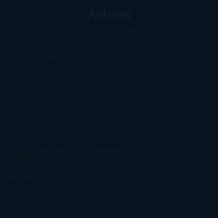
Autores
@ZoeSwinger
Abigail Gibbs
Adam Nevill
Adriana Rubens
Alaitz
Leceaga
Alberto Méndez
Alejandro Castroguer
Alexis
Harrington
Alice Kellen
Almudena Grandes
Altea Morgan
Ana
Cantarero
Andrew Davidson
Ángela Quintas
Angélique
Barbérat
Anna Todd
Anna Zaires
Annabel Pitcher
Anny
Peterson
Antonio Dikele Distefano
Art Spiegelman
Arturo Pérez-
Reverte
Audrey Carlan
Beth Kery
Beth Revis
Brittainy C.
Cherry
Camilla Läckberg
Carla Gràcia Mercadé
Carme
Chaparro
Carmen Martín Gaite
Caroline March
Celeste
Bradley
Celeste Ng
Charlaine Harris
Charles Dubow
Cherry
Chic
Cheryl Strayed
Christina Lauren
Colleen Hoover
Colleen
McCullough
Connie Willis
Cristina Prada
Daniel Glattauer
Daniela
Krien
Daphne du Maurier
Darynda Jones
David Crespo
David
Nicholls
David Safier
Deborah Harkness
Deborah Install
Diana
Gabaldon
Dolores Redondo
E. O. Chirovici
E.L. James
Eckhart
Tolle
Eduardo Mendoza
Elena Montagud
Elísabet
Benavent
Elisabeth Craft
Elisabeth Kostova
Emma Cline
Enric
Pardo
Erin Morgenstern
Erin Watt
Ernest Cline
Ernesto
Sábato
Estefanía Salyers
Federico Moccia
Fernando
Aramburu
Florencia Bonelli
George R. R. Martin
Gina Peral
Gregory
Maguire
Haruki Murakami
Helen Simonson
Henning Mankell
Henry