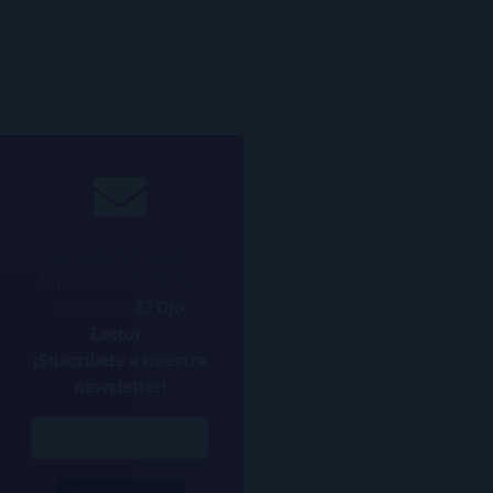
¿Quieres estar al
tanto de todo lo que
ocurre en
El Ojo
Lector
?
¡Suscríbete a nuestra
newsletter!