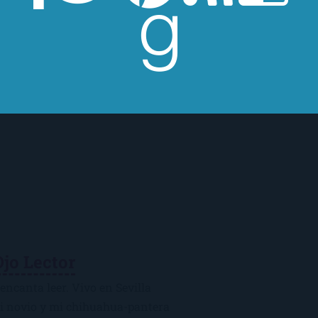
Ojo Lector
encanta leer. Vivo en Sevilla
mi novio y mi chihuahua-pantera