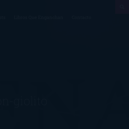
sts
Libros Que Enganchan
Contacto
n-giolito