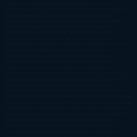
James
Hiromi Kawakami
Irene Hall
Isabel Keats
J. Lynn
J.K.
Rowling
Jacinto Rey
Jack Thorne
Jamie McGuire
Jeff Lindsay
Jeff
VanderMeer
Jennifer L. Armentrout
Jennifer Niven
Jenny
Han
Jessica Thompson
Jill Santopolo
Joe Abercrombie
Joe Hill
Joël
Dicker
John Connolly
John Katzenbach
John Tiffany
Jojo
Moyes
Jonathan Safran Foer
Jose Carlos Somoza
Jose Luis
Sampedro
José Saramago
Karen Marie Moning
Katharine
McGee
Katherine Pancol
Katie Khan
Katjia Millay
Ken Follet
Ken
Follett
Kent Haruf
Khaled Hosseini
Kiera Cass
Koushun
Takami
Kristin Hannah
Kyoichi Katayama
L.J. Smith
Laini
Taylor
Laura Kinsale
Laura Norton
Laura Nuño
Laurell K.
Hamilton
Lauren Groff
Lauren Oliver
Lauren Willig
Leisa
Rayven
Lena Valenti
Leylah Attar
Liane Moriarty
Lidia Herbada
Lisa
Jewell
Lisa Kleypas
Lucía Etxebarria
Luz Gabás
M. J. Arlidge
M.C.
Andrews
Macarena Berlín
Malin Persson Giolito
Marcello
Simoni
María Dueñas
Marian Keyes
Marie Rutkoski
Mario Vagas
Llosa
Marta Estrada
Marta Francés
Marta Quintín
Max Brooks
Megan
Hart
Megan Maxwell
Mercedes Pinto Maldonado
Mia Sheridan
Milan
Kundera
Milly Johnson
Moderna de Pueblo
Mónica Carillo
Mónica
Gutiérrez
Mónica Vázquez
Naiara Domínguez
Nalini Singh
Naomi
Novik
Neil Gaiman
Nicolas Barreau
Nicole Williams
Noelia
Amarillo
Pamela Aidan
Patrick Ness
Patrick Rothfuss
Paul
Auster
Paula Hawkins
Pauline Réage
Paullina Simons
Rachel