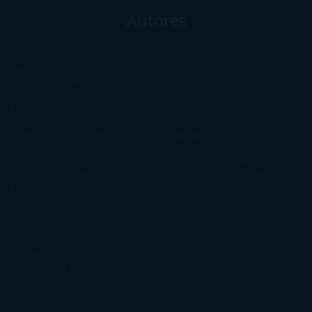
Autores
@ZoeSwinger
Abigail Gibbs
Adam Nevill
Adriana Rubens
Alaitz
Leceaga
Alberto Méndez
Alejandro Castroguer
Alexis
Harrington
Alice Kellen
Almudena Grandes
Altea Morgan
Ana
Cantarero
Andrew Davidson
Ángela Quintas
Angélique
Barbérat
Anna Todd
Anna Zaires
Annabel Pitcher
Anny
Peterson
Antonio Dikele Distefano
Art Spiegelman
Arturo Pérez-
Reverte
Audrey Carlan
Beth Kery
Beth Revis
Brittainy C.
Cherry
Camilla Läckberg
Carla Gràcia Mercadé
Carme
Chaparro
Carmen Martín Gaite
Caroline March
Celeste
Bradley
Celeste Ng
Charlaine Harris
Charles Dubow
Cherry
Chic
Cheryl Strayed
Christina Lauren
Colleen Hoover
Colleen
McCullough
Connie Willis
Cristina Prada
Daniel Glattauer
Daniela
Krien
Daphne du Maurier
Darynda Jones
David Crespo
David
Nicholls
David Safier
Deborah Harkness
Deborah Install
Diana
Gabaldon
Dolores Redondo
E. O. Chirovici
E.L. James
Eckhart
Tolle
Eduardo Mendoza
Elena Montagud
Elísabet
Benavent
Elisabeth Craft
Elisabeth Kostova
Emma Cline
Enric
Pardo
Erin Morgenstern
Erin Watt
Ernest Cline
Ernesto
Sábato
Estefanía Salyers
Federico Moccia
Fernando
Aramburu
Florencia Bonelli
George R. R. Martin
Gina Peral
Gregory
Maguire
Haruki Murakami
Helen Simonson
Henning Mankell
Henry