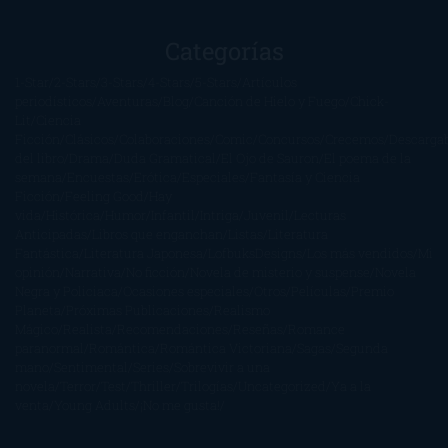
Categorías
1-Star
2-Stars
3-Stars
4-Stars
5-Stars
Artículos
periodísticos
Aventuras
Blog
Canción de Hielo y Fuego
Chick-
Lit
Ciencia
Ficción
Clásicos
Colaboraciones
Comic
Concursos
Crecemos
Descarga
del libro
Drama
Duda Gramatical
El Ojo de Sauron
El poema de la
semana
Encuestas
Erótica
Especiales
Fantasía y Ciencia
Ficción
Feeling Good
Hay
vida
Histórica
Humor
Infantil
Intriga
Juvenil
Lecturas
Anticipadas
Libros que enganchan
Listas
Literatura
Fantástica
Literatura Japonesa
LofbuksDesigns
Los más vendidos
Mi
opinión
Narrativa
No ficción
Novela de misterio y suspense
Novela
Negra y Policiaca
Ocasiones especiales
Otros
Películas
Premio
Planeta
Próximas Publicaciones
Realismo
Mágico
Realista
Recomendaciones
Reseñas
Romance
paranormal
Romántica
Romántica Victoriana
Sagas
Segunda
mano
Sentimental
Series
Sobrevivir a una
novela
Terror
Test
Thriller
Trilogías
Uncategorized
Ya a la
venta
Young Adults
¡No me gusta!