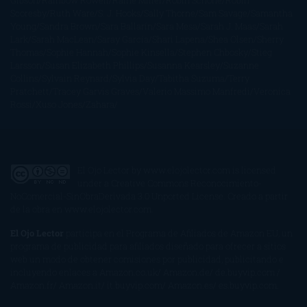
Gibson
Rainbow Rowell
Raine Miller
Robin Schone
Robin
Scoresby
Ruth Ware
S. J. Hooks
Sally Thorne
Sam Savage
Samantha
Young
Sandra Brown
Sara Ballarín
Sara Mesa
Sarah J. Maas
Sarah
Lark
Sarah MacLean
Saray García
Shari Lapena
Shea Olsen
Sherry
Thomas
Sophie Hannah
Sophie Kinsella
Stephen Chbosky
Stieg
Larsson
Susan Elizabeth Phillips
Susanna Kearsley
Suzanne
Collins
Sylvain Reynard
Sylvia Day
Tabitha Suzuma
Terry
Pratchett
Tracey Garvis Graves
Valerio Massimo Manfredi
Veronica
Rossi
Xuso Jones
Zahara
El Ojo Lector
by
www.elojolector.com
is licensed
under a
Creative Commons Reconocimiento-
NoComercial-SinObraDerivada 3.0 Unported License
. Creado a partir
de la obra en
www.elojolector.com
.
El Ojo Lector
participa en el Programa de Afiliados de Amazon EU, un
programa de publicidad para afiliados diseñado para ofrecer a sitios
web un modo de obtener comisiones por publicidad, publicitando e
incluyendo enlaces a Amazon.co.uk/ Amazon.de/ de.buyvip.com /
Amazon.fr/ Amazon.it/ it.buyvip.com/ Amazon.es/ es.buyvip.com.