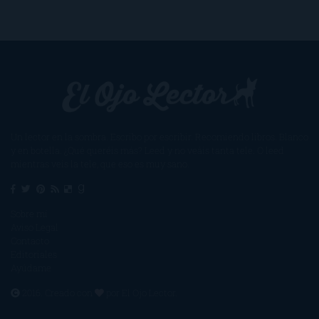
Un lector en la sombra. Escribo por escribir. Recomiendo libros. Blanco
y en botella. ¿Qué queréis más? Leed y no veáis tanta tele. O leed
mientras veis la tele, que eso es muy sano.
Sobre mí
Aviso Legal
Contacto
Editoriales
Ayúdame
2016. Creado con
por
El Ojo Lector
.