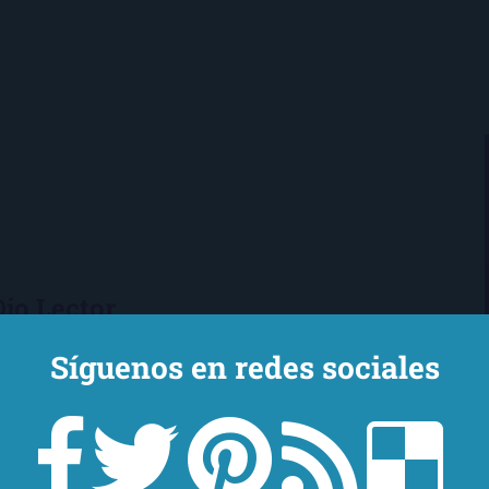
Ojo Lector
encanta leer. Vivo en Sevilla
Síguenos en redes sociales
mi novio y mi chihuahua-pantera
 de Los Beatles, me encantan los
macs, el Real Betis Balompié y las
sde 2008, leo y reseño en la sombra.