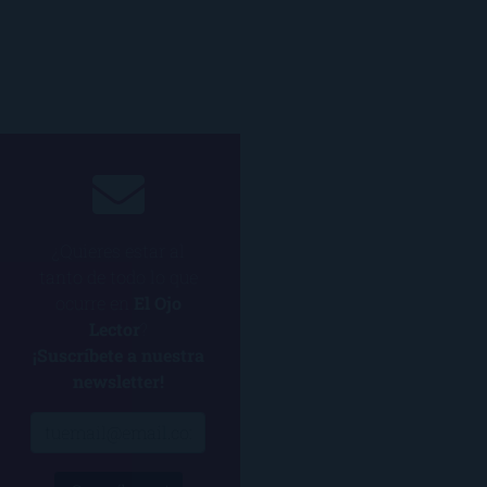
¿Quieres estar al
tanto de todo lo que
ocurre en
El Ojo
Lector
?
¡Suscríbete a nuestra
newsletter!