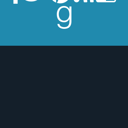
esperes críticas edulcoradas; no las
 o para mejor :)