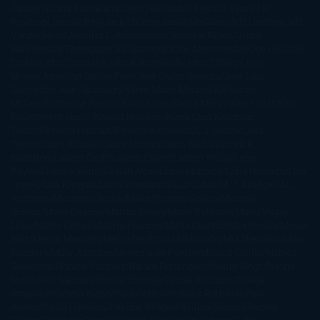
James
Hiromi Kawakami
Irene Hall
Isabel Keats
J. Lynn
J.K.
Rowling
Jacinto Rey
Jack Thorne
Jamie McGuire
Jeff Lindsay
Jeff
VanderMeer
Jennifer L. Armentrout
Jennifer Niven
Jenny
Han
Jessica Thompson
Jill Santopolo
Joe Abercrombie
Joe Hill
Joël
Dicker
John Connolly
John Katzenbach
John Tiffany
Jojo
Moyes
Jonathan Safran Foer
Jose Carlos Somoza
Jose Luis
Sampedro
José Saramago
Karen Marie Moning
Katharine
McGee
Katherine Pancol
Katie Khan
Katjia Millay
Ken Follet
Ken
Follett
Kent Haruf
Khaled Hosseini
Kiera Cass
Koushun
Takami
Kristin Hannah
Kyoichi Katayama
L.J. Smith
Laini
Taylor
Laura Kinsale
Laura Norton
Laura Nuño
Laurell K.
Hamilton
Lauren Groff
Lauren Oliver
Lauren Willig
Leisa
Rayven
Lena Valenti
Leylah Attar
Liane Moriarty
Lidia Herbada
Lisa
Jewell
Lisa Kleypas
Lucía Etxebarria
Luz Gabás
M. J. Arlidge
M.C.
Andrews
Macarena Berlín
Malin Persson Giolito
Marcello
Simoni
María Dueñas
Marian Keyes
Marie Rutkoski
Mario Vagas
Llosa
Marta Estrada
Marta Francés
Marta Quintín
Max Brooks
Megan
Hart
Megan Maxwell
Mercedes Pinto Maldonado
Mia Sheridan
Milan
Kundera
Milly Johnson
Moderna de Pueblo
Mónica Carillo
Mónica
Gutiérrez
Mónica Vázquez
Naiara Domínguez
Nalini Singh
Naomi
Novik
Neil Gaiman
Nicolas Barreau
Nicole Williams
Noelia
Amarillo
Pamela Aidan
Patrick Ness
Patrick Rothfuss
Paul
Auster
Paula Hawkins
Pauline Réage
Paullina Simons
Rachel