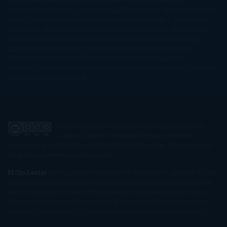
Gibson
Rainbow Rowell
Raine Miller
Robin Schone
Robin
Scoresby
Ruth Ware
S. J. Hooks
Sally Thorne
Sam Savage
Samantha
Young
Sandra Brown
Sara Ballarín
Sara Mesa
Sarah J. Maas
Sarah
Lark
Sarah MacLean
Saray García
Shari Lapena
Shea Olsen
Sherry
Thomas
Sophie Hannah
Sophie Kinsella
Stephen Chbosky
Stieg
Larsson
Susan Elizabeth Phillips
Susanna Kearsley
Suzanne
Collins
Sylvain Reynard
Sylvia Day
Tabitha Suzuma
Terry
Pratchett
Tracey Garvis Graves
Valerio Massimo Manfredi
Veronica
Rossi
Xuso Jones
Zahara
El Ojo Lector
by
www.elojolector.com
is licensed
under a
Creative Commons Reconocimiento-
NoComercial-SinObraDerivada 3.0 Unported License
. Creado a partir
de la obra en
www.elojolector.com
.
El Ojo Lector
participa en el Programa de Afiliados de Amazon EU, un
programa de publicidad para afiliados diseñado para ofrecer a sitios
web un modo de obtener comisiones por publicidad, publicitando e
incluyendo enlaces a Amazon.co.uk/ Amazon.de/ de.buyvip.com /
Amazon.fr/ Amazon.it/ it.buyvip.com/ Amazon.es/ es.buyvip.com.