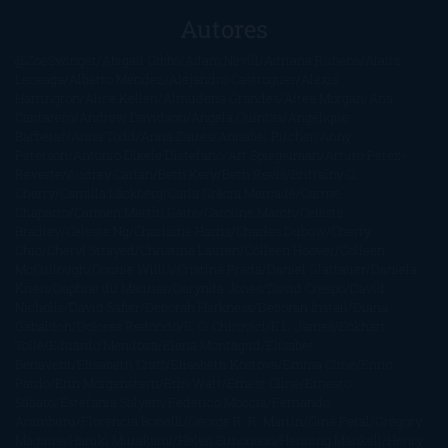
Autores
@ZoeSwinger
Abigail Gibbs
Adam Nevill
Adriana Rubens
Alaitz
Leceaga
Alberto Méndez
Alejandro Castroguer
Alexis
Harrington
Alice Kellen
Almudena Grandes
Altea Morgan
Ana
Cantarero
Andrew Davidson
Ángela Quintas
Angélique
Barbérat
Anna Todd
Anna Zaires
Annabel Pitcher
Anny
Peterson
Antonio Dikele Distefano
Art Spiegelman
Arturo Pérez-
Reverte
Audrey Carlan
Beth Kery
Beth Revis
Brittainy C.
Cherry
Camilla Läckberg
Carla Gràcia Mercadé
Carme
Chaparro
Carmen Martín Gaite
Caroline March
Celeste
Bradley
Celeste Ng
Charlaine Harris
Charles Dubow
Cherry
Chic
Cheryl Strayed
Christina Lauren
Colleen Hoover
Colleen
McCullough
Connie Willis
Cristina Prada
Daniel Glattauer
Daniela
Krien
Daphne du Maurier
Darynda Jones
David Crespo
David
Nicholls
David Safier
Deborah Harkness
Deborah Install
Diana
Gabaldon
Dolores Redondo
E. O. Chirovici
E.L. James
Eckhart
Tolle
Eduardo Mendoza
Elena Montagud
Elísabet
Benavent
Elisabeth Craft
Elisabeth Kostova
Emma Cline
Enric
Pardo
Erin Morgenstern
Erin Watt
Ernest Cline
Ernesto
Sábato
Estefanía Salyers
Federico Moccia
Fernando
Aramburu
Florencia Bonelli
George R. R. Martin
Gina Peral
Gregory
Maguire
Haruki Murakami
Helen Simonson
Henning Mankell
Henry