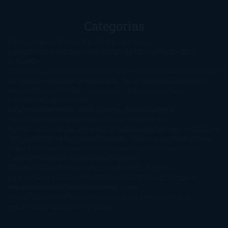
Categorías
1-Star
2-Stars
3-Stars
4-Stars
5-Stars
Artículos
periodísticos
Aventuras
Blog
Canción de Hielo y Fuego
Chick-
Lit
Ciencia
Ficción
Clásicos
Colaboraciones
Comic
Concursos
Crecemos
Descarga
del libro
Drama
Duda Gramatical
El Ojo de Sauron
El poema de la
semana
Encuestas
Erótica
Especiales
Fantasía y Ciencia
Ficción
Feeling Good
Hay
vida
Histórica
Humor
Infantil
Intriga
Juvenil
Lecturas
Anticipadas
Libros que enganchan
Listas
Literatura
Fantástica
Literatura Japonesa
LofbuksDesigns
Los más vendidos
Mi
opinión
Narrativa
No ficción
Novela de misterio y suspense
Novela
Negra y Policiaca
Ocasiones especiales
Otros
Películas
Premio
Planeta
Próximas Publicaciones
Realismo
Mágico
Realista
Recomendaciones
Reseñas
Romance
paranormal
Romántica
Romántica Victoriana
Sagas
Segunda
mano
Sentimental
Series
Sobrevivir a una
novela
Terror
Test
Thriller
Trilogías
Uncategorized
Ya a la
venta
Young Adults
¡No me gusta!