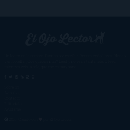
Un lector en la sombra. Escribo por escribir. Recomiendo libros. Blanco
y en botella. ¿Qué queréis más? Leed y no veáis tanta tele. O leed
mientras veis la tele, que eso es muy sano.
Sobre mí
Aviso Legal
Contacto
Editoriales
Ayúdame
2016. Creado con
por
El Ojo Lector
.