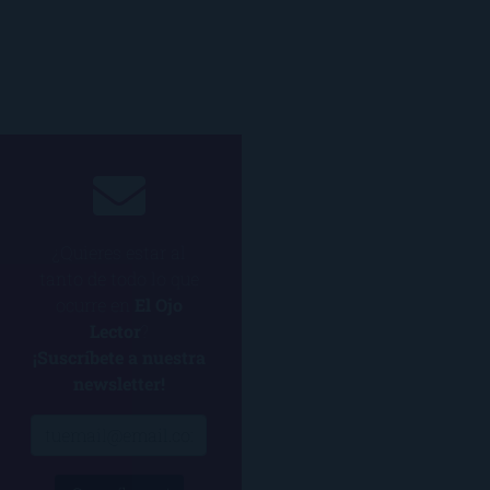
¿Quieres estar al
tanto de todo lo que
ocurre en
El Ojo
Lector
?
¡Suscríbete a nuestra
newsletter!