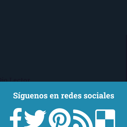
Ojo Lector
encanta leer. Vivo en Sevilla
Síguenos en redes sociales
mi novio y mi chihuahua-pantera
 de Los Beatles, me encantan los
macs, el Real Betis Balompié y las
sde 2008, leo y reseño en la sombra.