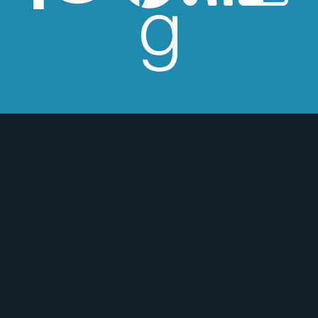
esperes críticas edulcoradas; no las
 o para mejor :)