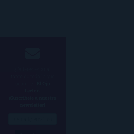
¿Quieres estar al
tanto de todo lo que
ocurre en
El Ojo
Lector
?
¡Suscríbete a nuestra
newsletter!