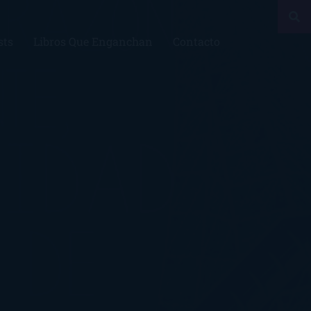
sts
Libros Que Enganchan
Contacto