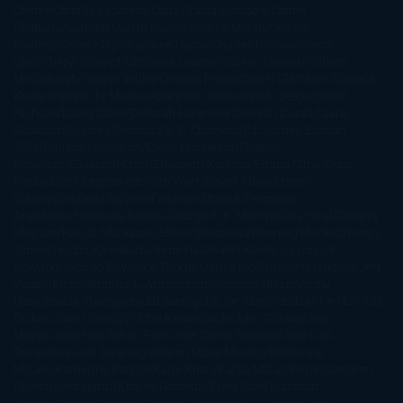
Cherry
Camilla Läckberg
Carla Gràcia Mercadé
Carme
Chaparro
Carmen Martín Gaite
Caroline March
Celeste
Bradley
Celeste Ng
Charlaine Harris
Charles Dubow
Cherry
Chic
Cheryl Strayed
Christina Lauren
Colleen Hoover
Colleen
McCullough
Connie Willis
Cristina Prada
Daniel Glattauer
Daniela
Krien
Daphne du Maurier
Darynda Jones
David Crespo
David
Nicholls
David Safier
Deborah Harkness
Deborah Install
Diana
Gabaldon
Dolores Redondo
E. O. Chirovici
E.L. James
Eckhart
Tolle
Eduardo Mendoza
Elena Montagud
Elísabet
Benavent
Elisabeth Craft
Elisabeth Kostova
Emma Cline
Enric
Pardo
Erin Morgenstern
Erin Watt
Ernest Cline
Ernesto
Sábato
Estefanía Salyers
Federico Moccia
Fernando
Aramburu
Florencia Bonelli
George R. R. Martin
Gina Peral
Gregory
Maguire
Haruki Murakami
Helen Simonson
Henning Mankell
Henry
James
Hiromi Kawakami
Irene Hall
Isabel Keats
J. Lynn
J.K.
Rowling
Jacinto Rey
Jack Thorne
Jamie McGuire
Jeff Lindsay
Jeff
VanderMeer
Jennifer L. Armentrout
Jennifer Niven
Jenny
Han
Jessica Thompson
Jill Santopolo
Joe Abercrombie
Joe Hill
Joël
Dicker
John Connolly
John Katzenbach
John Tiffany
Jojo
Moyes
Jonathan Safran Foer
Jose Carlos Somoza
Jose Luis
Sampedro
José Saramago
Karen Marie Moning
Katharine
McGee
Katherine Pancol
Katie Khan
Katjia Millay
Ken Follet
Ken
Follett
Kent Haruf
Khaled Hosseini
Kiera Cass
Koushun
Takami
Kristin Hannah
Kyoichi Katayama
L.J. Smith
Laini