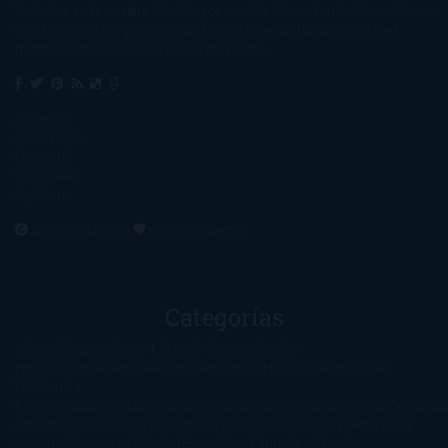
Un lector en la sombra. Escribo por escribir. Recomiendo libros. Blanco
y en botella. ¿Qué queréis más? Leed y no veáis tanta tele. O leed
mientras veis la tele, que eso es muy sano.
Sobre mí
Aviso Legal
Contacto
Editoriales
Ayúdame
2016. Creado con
por
El Ojo Lector
.
Categorías
1-Star
2-Stars
3-Stars
4-Stars
5-Stars
Artículos
periodísticos
Aventuras
Blog
Canción de Hielo y Fuego
Chick-
Lit
Ciencia
Ficción
Clásicos
Colaboraciones
Comic
Concursos
Crecemos
Descarga
del libro
Drama
Duda Gramatical
El Ojo de Sauron
El poema de la
semana
Encuestas
Erótica
Especiales
Fantasía y Ciencia