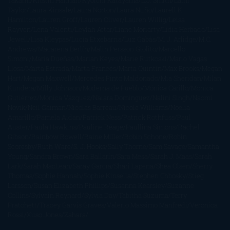
Taylor
Laura Kinsale
Laura Norton
Laura Nuño
Laurell K.
Hamilton
Lauren Groff
Lauren Oliver
Lauren Willig
Leisa
Rayven
Lena Valenti
Leylah Attar
Liane Moriarty
Lidia Herbada
Lisa
Jewell
Lisa Kleypas
Lucía Etxebarria
Luz Gabás
M. J. Arlidge
M.C.
Andrews
Macarena Berlín
Malin Persson Giolito
Marcello
Simoni
María Dueñas
Marian Keyes
Marie Rutkoski
Mario Vagas
Llosa
Marta Estrada
Marta Francés
Marta Quintín
Max Brooks
Megan
Hart
Megan Maxwell
Mercedes Pinto Maldonado
Mia Sheridan
Milan
Kundera
Milly Johnson
Moderna de Pueblo
Mónica Carillo
Mónica
Gutiérrez
Mónica Vázquez
Naiara Domínguez
Nalini Singh
Naomi
Novik
Neil Gaiman
Nicolas Barreau
Nicole Williams
Noelia
Amarillo
Pamela Aidan
Patrick Ness
Patrick Rothfuss
Paul
Auster
Paula Hawkins
Pauline Réage
Paullina Simons
Rachel
Gibson
Rainbow Rowell
Raine Miller
Robin Schone
Robin
Scoresby
Ruth Ware
S. J. Hooks
Sally Thorne
Sam Savage
Samantha
Young
Sandra Brown
Sara Ballarín
Sara Mesa
Sarah J. Maas
Sarah
Lark
Sarah MacLean
Saray García
Shari Lapena
Shea Olsen
Sherry
Thomas
Sophie Hannah
Sophie Kinsella
Stephen Chbosky
Stieg
Larsson
Susan Elizabeth Phillips
Susanna Kearsley
Suzanne
Collins
Sylvain Reynard
Sylvia Day
Tabitha Suzuma
Terry
Pratchett
Tracey Garvis Graves
Valerio Massimo Manfredi
Veronica
Rossi
Xuso Jones
Zahara