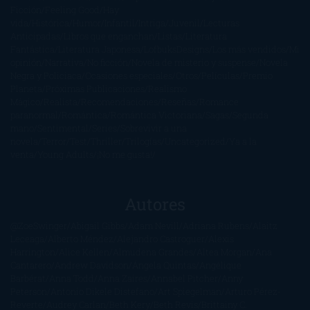
Ficción
Feeling Good
Hay
vida
Histórica
Humor
Infantil
Intriga
Juvenil
Lecturas
Anticipadas
Libros que enganchan
Listas
Literatura
Fantástica
Literatura Japonesa
LofbuksDesigns
Los más vendidos
Mi
opinión
Narrativa
No ficción
Novela de misterio y suspense
Novela
Negra y Policiaca
Ocasiones especiales
Otros
Películas
Premio
Planeta
Próximas Publicaciones
Realismo
Mágico
Realista
Recomendaciones
Reseñas
Romance
paranormal
Romántica
Romántica Victoriana
Sagas
Segunda
mano
Sentimental
Series
Sobrevivir a una
novela
Terror
Test
Thriller
Trilogías
Uncategorized
Ya a la
venta
Young Adults
¡No me gusta!
Autores
@ZoeSwinger
Abigail Gibbs
Adam Nevill
Adriana Rubens
Alaitz
Leceaga
Alberto Méndez
Alejandro Castroguer
Alexis
Harrington
Alice Kellen
Almudena Grandes
Altea Morgan
Ana
Cantarero
Andrew Davidson
Ángela Quintas
Angélique
Barbérat
Anna Todd
Anna Zaires
Annabel Pitcher
Anny
Peterson
Antonio Dikele Distefano
Art Spiegelman
Arturo Pérez-
Reverte
Audrey Carlan
Beth Kery
Beth Revis
Brittainy C.