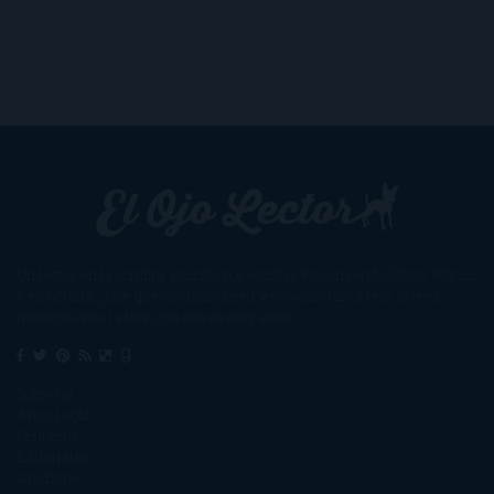
Un lector en la sombra. Escribo por escribir. Recomiendo libros. Blanco
y en botella. ¿Qué queréis más? Leed y no veáis tanta tele. O leed
mientras veis la tele, que eso es muy sano.
Sobre mí
Aviso Legal
Contacto
Editoriales
Ayúdame