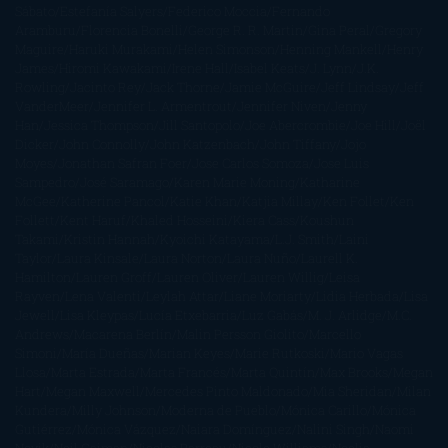
Sábato
Estefanía Salyers
Federico Moccia
Fernando
Aramburu
Florencia Bonelli
George R. R. Martin
Gina Peral
Gregory
Maguire
Haruki Murakami
Helen Simonson
Henning Mankell
Henry
James
Hiromi Kawakami
Irene Hall
Isabel Keats
J. Lynn
J.K.
Rowling
Jacinto Rey
Jack Thorne
Jamie McGuire
Jeff Lindsay
Jeff
VanderMeer
Jennifer L. Armentrout
Jennifer Niven
Jenny
Han
Jessica Thompson
Jill Santopolo
Joe Abercrombie
Joe Hill
Joël
Dicker
John Connolly
John Katzenbach
John Tiffany
Jojo
Moyes
Jonathan Safran Foer
Jose Carlos Somoza
Jose Luis
Sampedro
José Saramago
Karen Marie Moning
Katharine
McGee
Katherine Pancol
Katie Khan
Katjia Millay
Ken Follet
Ken
Follett
Kent Haruf
Khaled Hosseini
Kiera Cass
Koushun
Takami
Kristin Hannah
Kyoichi Katayama
L.J. Smith
Laini
Taylor
Laura Kinsale
Laura Norton
Laura Nuño
Laurell K.
Hamilton
Lauren Groff
Lauren Oliver
Lauren Willig
Leisa
Rayven
Lena Valenti
Leylah Attar
Liane Moriarty
Lidia Herbada
Lisa
Jewell
Lisa Kleypas
Lucía Etxebarria
Luz Gabás
M. J. Arlidge
M.C.
Andrews
Macarena Berlín
Malin Persson Giolito
Marcello
Simoni
María Dueñas
Marian Keyes
Marie Rutkoski
Mario Vagas
Llosa
Marta Estrada
Marta Francés
Marta Quintín
Max Brooks
Megan
Hart
Megan Maxwell
Mercedes Pinto Maldonado
Mia Sheridan
Milan
Kundera
Milly Johnson
Moderna de Pueblo
Mónica Carillo
Mónica
Gutiérrez
Mónica Vázquez
Naiara Domínguez
Nalini Singh
Naomi