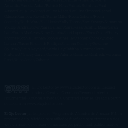
Novik
Neil Gaiman
Nicolas Barreau
Nicole Williams
Noelia
Amarillo
Pamela Aidan
Patrick Ness
Patrick Rothfuss
Paul
Auster
Paula Hawkins
Pauline Réage
Paullina Simons
Rachel
Gibson
Rainbow Rowell
Raine Miller
Robin Schone
Robin
Scoresby
Ruth Ware
S. J. Hooks
Sally Thorne
Sam Savage
Samantha
Young
Sandra Brown
Sara Ballarín
Sara Mesa
Sarah J. Maas
Sarah
Lark
Sarah MacLean
Saray García
Shari Lapena
Shea Olsen
Sherry
Thomas
Sophie Hannah
Sophie Kinsella
Stephen Chbosky
Stieg
Larsson
Susan Elizabeth Phillips
Susanna Kearsley
Suzanne
Collins
Sylvain Reynard
Sylvia Day
Tabitha Suzuma
Terry
Pratchett
Tracey Garvis Graves
Valerio Massimo Manfredi
Veronica
Rossi
Xuso Jones
Zahara
El Ojo Lector
by
www.elojolector.com
is licensed
under a
Creative Commons Reconocimiento-
NoComercial-SinObraDerivada 3.0 Unported License
. Creado a partir
de la obra en
www.elojolector.com
.
El Ojo Lector
participa en el Programa de Afiliados de Amazon EU, un
programa de publicidad para afiliados diseñado para ofrecer a sitios
web un modo de obtener comisiones por publicidad, publicitando e