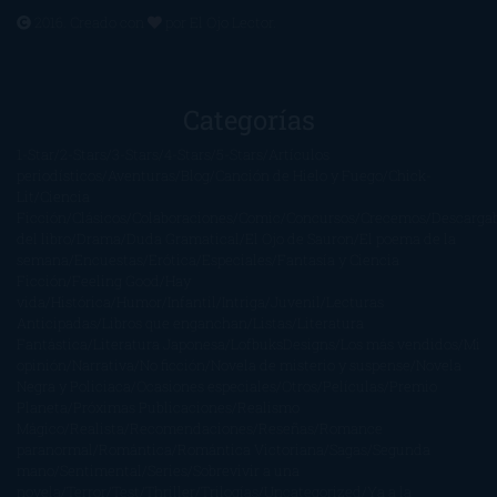
2016. Creado con
por
El Ojo Lector
.
Categorías
1-Star
2-Stars
3-Stars
4-Stars
5-Stars
Artículos
periodísticos
Aventuras
Blog
Canción de Hielo y Fuego
Chick-
Lit
Ciencia
Ficción
Clásicos
Colaboraciones
Comic
Concursos
Crecemos
Descarga
del libro
Drama
Duda Gramatical
El Ojo de Sauron
El poema de la
semana
Encuestas
Erótica
Especiales
Fantasía y Ciencia
Ficción
Feeling Good
Hay
vida
Histórica
Humor
Infantil
Intriga
Juvenil
Lecturas
Anticipadas
Libros que enganchan
Listas
Literatura
Fantástica
Literatura Japonesa
LofbuksDesigns
Los más vendidos
Mi
opinión
Narrativa
No ficción
Novela de misterio y suspense
Novela
Negra y Policiaca
Ocasiones especiales
Otros
Películas
Premio
Planeta
Próximas Publicaciones
Realismo
Mágico
Realista
Recomendaciones
Reseñas
Romance
paranormal
Romántica
Romántica Victoriana
Sagas
Segunda
mano
Sentimental
Series
Sobrevivir a una
novela
Terror
Test
Thriller
Trilogías
Uncategorized
Ya a la