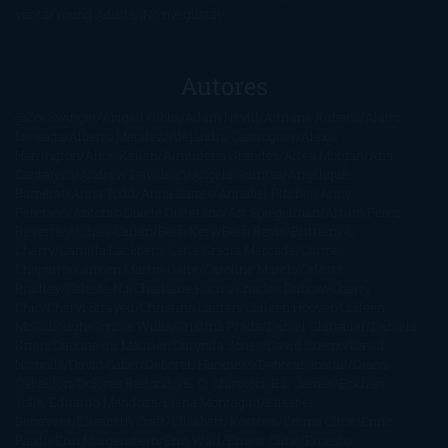
venta
Young Adults
¡No me gusta!
Autores
@ZoeSwinger
Abigail Gibbs
Adam Nevill
Adriana Rubens
Alaitz
Leceaga
Alberto Méndez
Alejandro Castroguer
Alexis
Harrington
Alice Kellen
Almudena Grandes
Altea Morgan
Ana
Cantarero
Andrew Davidson
Ángela Quintas
Angélique
Barbérat
Anna Todd
Anna Zaires
Annabel Pitcher
Anny
Peterson
Antonio Dikele Distefano
Art Spiegelman
Arturo Pérez-
Reverte
Audrey Carlan
Beth Kery
Beth Revis
Brittainy C.
Cherry
Camilla Läckberg
Carla Gràcia Mercadé
Carme
Chaparro
Carmen Martín Gaite
Caroline March
Celeste
Bradley
Celeste Ng
Charlaine Harris
Charles Dubow
Cherry
Chic
Cheryl Strayed
Christina Lauren
Colleen Hoover
Colleen
McCullough
Connie Willis
Cristina Prada
Daniel Glattauer
Daniela
Krien
Daphne du Maurier
Darynda Jones
David Crespo
David
Nicholls
David Safier
Deborah Harkness
Deborah Install
Diana
Gabaldon
Dolores Redondo
E. O. Chirovici
E.L. James
Eckhart
Tolle
Eduardo Mendoza
Elena Montagud
Elísabet
Benavent
Elisabeth Craft
Elisabeth Kostova
Emma Cline
Enric
Pardo
Erin Morgenstern
Erin Watt
Ernest Cline
Ernesto