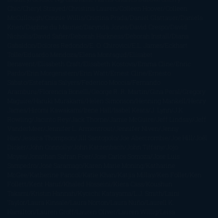
Chic
Cheryl Strayed
Christina Lauren
Colleen Hoover
Colleen
McCullough
Connie Willis
Cristina Prada
Daniel Glattauer
Daniela
Krien
Daphne du Maurier
Darynda Jones
David Crespo
David
Nicholls
David Safier
Deborah Harkness
Deborah Install
Diana
Gabaldon
Dolores Redondo
E. O. Chirovici
E.L. James
Eckhart
Tolle
Eduardo Mendoza
Elena Montagud
Elísabet
Benavent
Elisabeth Craft
Elisabeth Kostova
Emma Cline
Enric
Pardo
Erin Morgenstern
Erin Watt
Ernest Cline
Ernesto
Sábato
Estefanía Salyers
Federico Moccia
Fernando
Aramburu
Florencia Bonelli
George R. R. Martin
Gina Peral
Gregory
Maguire
Haruki Murakami
Helen Simonson
Henning Mankell
Henry
James
Hiromi Kawakami
Irene Hall
Isabel Keats
J. Lynn
J.K.
Rowling
Jacinto Rey
Jack Thorne
Jamie McGuire
Jeff Lindsay
Jeff
VanderMeer
Jennifer L. Armentrout
Jennifer Niven
Jenny
Han
Jessica Thompson
Jill Santopolo
Joe Abercrombie
Joe Hill
Joël
Dicker
John Connolly
John Katzenbach
John Tiffany
Jojo
Moyes
Jonathan Safran Foer
Jose Carlos Somoza
Jose Luis
Sampedro
José Saramago
Karen Marie Moning
Katharine
McGee
Katherine Pancol
Katie Khan
Katjia Millay
Ken Follet
Ken
Follett
Kent Haruf
Khaled Hosseini
Kiera Cass
Koushun
Takami
Kristin Hannah
Kyoichi Katayama
L.J. Smith
Laini
Taylor
Laura Kinsale
Laura Norton
Laura Nuño
Laurell K.
Hamilton
Lauren Groff
Lauren Oliver
Lauren Willig
Leisa