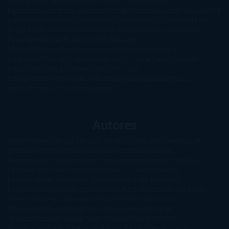
Anticipadas
Libros que enganchan
Listas
Literatura
Fantástica
Literatura Japonesa
LofbuksDesigns
Los más vendidos
Mi
opinión
Narrativa
No ficción
Novela de misterio y suspense
Novela
Negra y Policiaca
Ocasiones especiales
Otros
Películas
Premio
Planeta
Próximas Publicaciones
Realismo
Mágico
Realista
Recomendaciones
Reseñas
Romance
paranormal
Romántica
Romántica Victoriana
Sagas
Segunda
mano
Sentimental
Series
Sobrevivir a una
novela
Terror
Test
Thriller
Trilogías
Uncategorized
Ya a la
venta
Young Adults
¡No me gusta!
Autores
@ZoeSwinger
Abigail Gibbs
Adam Nevill
Adriana Rubens
Alaitz
Leceaga
Alberto Méndez
Alejandro Castroguer
Alexis
Harrington
Alice Kellen
Almudena Grandes
Altea Morgan
Ana
Cantarero
Andrew Davidson
Ángela Quintas
Angélique
Barbérat
Anna Todd
Anna Zaires
Annabel Pitcher
Anny
Peterson
Antonio Dikele Distefano
Art Spiegelman
Arturo Pérez-
Reverte
Audrey Carlan
Beth Kery
Beth Revis
Brittainy C.
Cherry
Camilla Läckberg
Carla Gràcia Mercadé
Carme
Chaparro
Carmen Martín Gaite
Caroline March
Celeste
Bradley
Celeste Ng
Charlaine Harris
Charles Dubow
Cherry