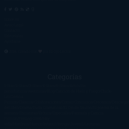
Sobre mí
Aviso Legal
Contacto
Editoriales
Ayúdame
2016. Creado con
por
El Ojo Lector
.
Categorías
1-Star
2-Stars
3-Stars
4-Stars
5-Stars
Artículos
periodísticos
Aventuras
Blog
Canción de Hielo y Fuego
Chick-
Lit
Ciencia
Ficción
Clásicos
Colaboraciones
Comic
Concursos
Crecemos
Descarga
del libro
Drama
Duda Gramatical
El Ojo de Sauron
El poema de la
semana
Encuestas
Erótica
Especiales
Fantasía y Ciencia
Ficción
Feeling Good
Hay
vida
Histórica
Humor
Infantil
Intriga
Juvenil
Lecturas