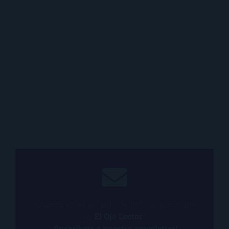
¿Quieres estar al tanto de todo lo que ocurre
en
El Ojo Lector
?
¡Suscríbete a nuestra newsletter!