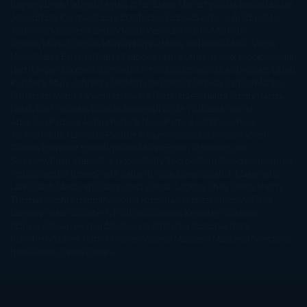
Rayven
Lena Valenti
Leylah Attar
Liane Moriarty
Lidia Herbada
Lisa
Jewell
Lisa Kleypas
Lucía Etxebarria
Luz Gabás
M. J. Arlidge
M.C.
Andrews
Macarena Berlín
Malin Persson Giolito
Marcello
Simoni
María Dueñas
Marian Keyes
Marie Rutkoski
Mario Vagas
Llosa
Marta Estrada
Marta Francés
Marta Quintín
Max Brooks
Megan
Hart
Megan Maxwell
Mercedes Pinto Maldonado
Mia Sheridan
Milan
Kundera
Milly Johnson
Moderna de Pueblo
Mónica Carillo
Mónica
Gutiérrez
Mónica Vázquez
Naiara Domínguez
Nalini Singh
Naomi
Novik
Neil Gaiman
Nicolas Barreau
Nicole Williams
Noelia
Amarillo
Pamela Aidan
Patrick Ness
Patrick Rothfuss
Paul
Auster
Paula Hawkins
Pauline Réage
Paullina Simons
Rachel
Gibson
Rainbow Rowell
Raine Miller
Robin Schone
Robin
Scoresby
Ruth Ware
S. J. Hooks
Sally Thorne
Sam Savage
Samantha
Young
Sandra Brown
Sara Ballarín
Sara Mesa
Sarah J. Maas
Sarah
Lark
Sarah MacLean
Saray García
Shari Lapena
Shea Olsen
Sherry
Thomas
Sophie Hannah
Sophie Kinsella
Stephen Chbosky
Stieg
Larsson
Susan Elizabeth Phillips
Susanna Kearsley
Suzanne
Collins
Sylvain Reynard
Sylvia Day
Tabitha Suzuma
Terry
Pratchett
Tracey Garvis Graves
Valerio Massimo Manfredi
Veronica
Rossi
Xuso Jones
Zahara