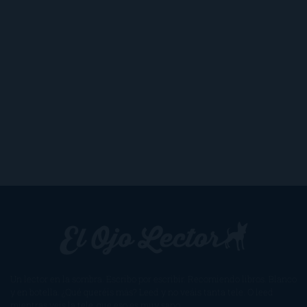
Un lector en la sombra. Escribo por escribir. Recomiendo libros. Blanco
y en botella. ¿Qué queréis más? Leed y no veáis tanta tele. O leed
mientras veis la tele, que eso es muy sano.