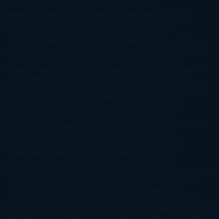
Tolle
Eduardo Mendoza
Elena Montagud
Elísabet
Benavent
Elisabeth Craft
Elisabeth Kostova
Emma Cline
Enric
Pardo
Erin Morgenstern
Erin Watt
Ernest Cline
Ernesto
Sábato
Estefanía Salyers
Federico Moccia
Fernando
Aramburu
Florencia Bonelli
George R. R. Martin
Gina Peral
Gregory
Maguire
Haruki Murakami
Helen Simonson
Henning Mankell
Henry
James
Hiromi Kawakami
Irene Hall
Isabel Keats
J. Lynn
J.K.
Rowling
Jacinto Rey
Jack Thorne
Jamie McGuire
Jeff Lindsay
Jeff
VanderMeer
Jennifer L. Armentrout
Jennifer Niven
Jenny
Han
Jessica Thompson
Jill Santopolo
Joe Abercrombie
Joe Hill
Joël
Dicker
John Connolly
John Katzenbach
John Tiffany
Jojo
Moyes
Jonathan Safran Foer
Jose Carlos Somoza
Jose Luis
Sampedro
José Saramago
Karen Marie Moning
Katharine
McGee
Katherine Pancol
Katie Khan
Katjia Millay
Ken Follet
Ken
Follett
Kent Haruf
Khaled Hosseini
Kiera Cass
Koushun
Takami
Kristin Hannah
Kyoichi Katayama
L.J. Smith
Laini
Taylor
Laura Kinsale
Laura Norton
Laura Nuño
Laurell K.
Hamilton
Lauren Groff
Lauren Oliver
Lauren Willig
Leisa
Rayven
Lena Valenti
Leylah Attar
Liane Moriarty
Lidia Herbada
Lisa
Jewell
Lisa Kleypas
Lucía Etxebarria
Luz Gabás
M. J. Arlidge
M.C.
Andrews
Macarena Berlín
Malin Persson Giolito
Marcello
Simoni
María Dueñas
Marian Keyes
Marie Rutkoski
Mario Vagas
Llosa
Marta Estrada
Marta Francés
Marta Quintín
Max Brooks
Megan
Hart
Megan Maxwell
Mercedes Pinto Maldonado
Mia Sheridan
Milan