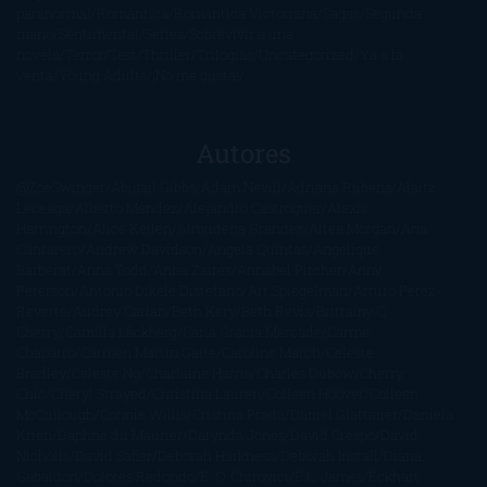
paranormal
Romántica
Romántica Victoriana
Sagas
Segunda
mano
Sentimental
Series
Sobrevivir a una
novela
Terror
Test
Thriller
Trilogías
Uncategorized
Ya a la
venta
Young Adults
¡No me gusta!
Autores
@ZoeSwinger
Abigail Gibbs
Adam Nevill
Adriana Rubens
Alaitz
Leceaga
Alberto Méndez
Alejandro Castroguer
Alexis
Harrington
Alice Kellen
Almudena Grandes
Altea Morgan
Ana
Cantarero
Andrew Davidson
Ángela Quintas
Angélique
Barbérat
Anna Todd
Anna Zaires
Annabel Pitcher
Anny
Peterson
Antonio Dikele Distefano
Art Spiegelman
Arturo Pérez-
Reverte
Audrey Carlan
Beth Kery
Beth Revis
Brittainy C.
Cherry
Camilla Läckberg
Carla Gràcia Mercadé
Carme
Chaparro
Carmen Martín Gaite
Caroline March
Celeste
Bradley
Celeste Ng
Charlaine Harris
Charles Dubow
Cherry
Chic
Cheryl Strayed
Christina Lauren
Colleen Hoover
Colleen
McCullough
Connie Willis
Cristina Prada
Daniel Glattauer
Daniela
Krien
Daphne du Maurier
Darynda Jones
David Crespo
David
Nicholls
David Safier
Deborah Harkness
Deborah Install
Diana
Gabaldon
Dolores Redondo
E. O. Chirovici
E.L. James
Eckhart