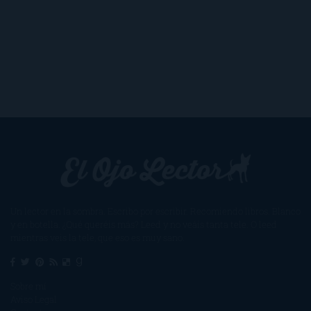
Un lector en la sombra. Escribo por escribir. Recomiendo libros. Blanco
y en botella. ¿Qué queréis más? Leed y no veáis tanta tele. O leed
mientras veis la tele, que eso es muy sano.
Sobre mí
Aviso Legal