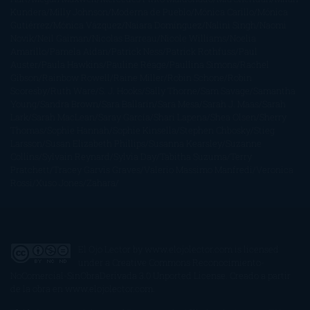
Kundera
Milly Johnson
Moderna de Pueblo
Mónica Carillo
Mónica
Gutiérrez
Mónica Vázquez
Naiara Domínguez
Nalini Singh
Naomi
Novik
Neil Gaiman
Nicolas Barreau
Nicole Williams
Noelia
Amarillo
Pamela Aidan
Patrick Ness
Patrick Rothfuss
Paul
Auster
Paula Hawkins
Pauline Réage
Paullina Simons
Rachel
Gibson
Rainbow Rowell
Raine Miller
Robin Schone
Robin
Scoresby
Ruth Ware
S. J. Hooks
Sally Thorne
Sam Savage
Samantha
Young
Sandra Brown
Sara Ballarín
Sara Mesa
Sarah J. Maas
Sarah
Lark
Sarah MacLean
Saray García
Shari Lapena
Shea Olsen
Sherry
Thomas
Sophie Hannah
Sophie Kinsella
Stephen Chbosky
Stieg
Larsson
Susan Elizabeth Phillips
Susanna Kearsley
Suzanne
Collins
Sylvain Reynard
Sylvia Day
Tabitha Suzuma
Terry
Pratchett
Tracey Garvis Graves
Valerio Massimo Manfredi
Veronica
Rossi
Xuso Jones
Zahara
El Ojo Lector
by
www.elojolector.com
is licensed
under a
Creative Commons Reconocimiento-
NoComercial-SinObraDerivada 3.0 Unported License
. Creado a partir
de la obra en
www.elojolector.com
.