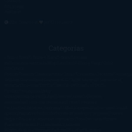
Contacto
Editoriales
Ayúdame
2016. Creado con
por
El Ojo Lector
.
Categorías
1-Star
2-Stars
3-Stars
4-Stars
5-Stars
Artículos
periodísticos
Aventuras
Blog
Canción de Hielo y Fuego
Chick-
Lit
Ciencia
Ficción
Clásicos
Colaboraciones
Comic
Concursos
Crecemos
Descarga
del libro
Drama
Duda Gramatical
El Ojo de Sauron
El poema de la
semana
Encuestas
Erótica
Especiales
Fantasía y Ciencia
Ficción
Feeling Good
Hay
vida
Histórica
Humor
Infantil
Intriga
Juvenil
Lecturas
Anticipadas
Libros que enganchan
Listas
Literatura
Fantástica
Literatura Japonesa
LofbuksDesigns
Los más vendidos
Mi
opinión
Narrativa
No ficción
Novela de misterio y suspense
Novela
Negra y Policiaca
Ocasiones especiales
Otros
Películas
Premio
Planeta
Próximas Publicaciones
Realismo
Mágico
Realista
Recomendaciones
Reseñas
Romance