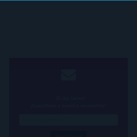
¿Quieres estar al tanto de todo lo que ocurre
en
El Ojo Lector
?
¡Suscríbete a nuestra newsletter!
¡Suscríbeme!