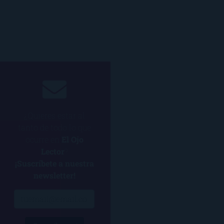
¿Quieres estar al
tanto de todo lo que
ocurre en
El Ojo
Lector
?
¡Suscríbete a nuestra
newsletter!