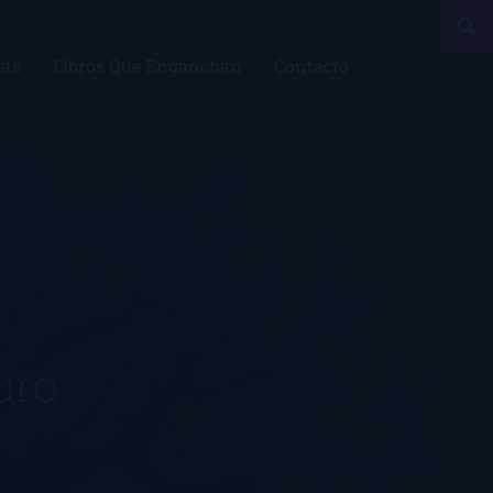
sts
Libros Que Enganchan
Contacto
uro